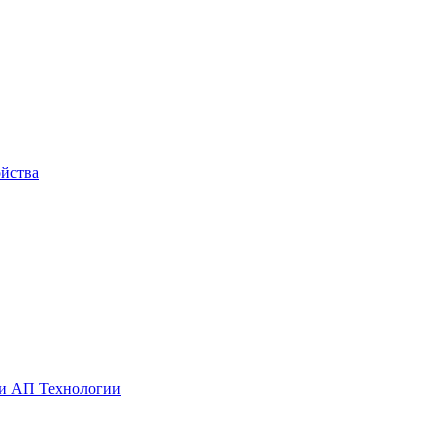
йства
ии АП Технологии