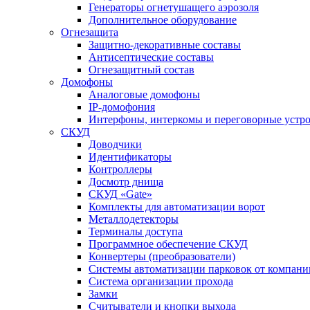
Генераторы огнетушащего аэрозоля
Дополнительное оборудование
Огнезащита
Защитно-декоративные составы
Антисептические составы
Огнезащитный состав
Домофоны
Аналоговые домофоны
IP-домофония
Интерфоны, интеркомы и переговорные устро
СКУД
Доводчики
Идентификаторы
Контроллеры
Досмотр днища
СКУД «Gate»
Комплекты для автоматизации ворот
Металлодетекторы
Терминалы доступа
Программное обеспечение СКУД
Конвертеры (преобразователи)
Системы автоматизации парковок от компан
Система организации прохода
Замки
Считыватели и кнопки выхода