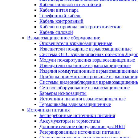
Кабель силовой огнестойкий
Кабели витая пара
Телефонный кабель
Кабель контрольный
Кабели и провода электротехнические
Кабель силовой
Взрывозащищенное оборудование
Оповещатели взрывозащищенные
Извещатели пожарные взрывозащищенные
Система ОПС взрывоопасных объектов Ладог
Модули пожаротушения взрывозащищенные
Извещатели охранные взрывозащищенные
Изделия коммутационные взрывозащищенны
Приборы приемно-контрольные взрывозащи
Системы видеонаблюдения взрывозащищенн
Сетевое оборудование взрывозащищенное
Барьеры искрозащиты
Источники питания взрывозащищенные
Термошкафы взрывозащищенные
Источники питания
Бесперебойные источники питания
Аккумуляторы и термостаты
Дополнительное оборудование для ИБП
Резервированные источники питания
Специализированные источники питания