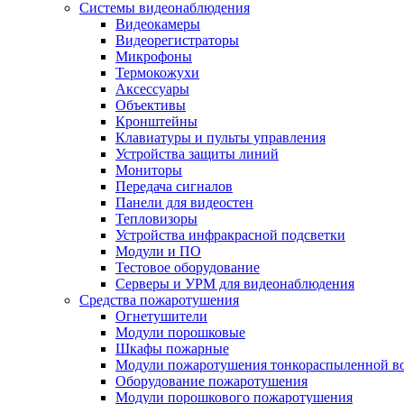
Системы видеонаблюдения
Видеокамеры
Видеорегистраторы
Микрофоны
Термокожухи
Аксессуары
Объективы
Кронштейны
Клавиатуры и пульты управления
Устройства защиты линий
Мониторы
Передача сигналов
Панели для видеостен
Тепловизоры
Устройства инфракрасной подсветки
Модули и ПО
Тестовое оборудование
Серверы и УРМ для видеонаблюдения
Средства пожаротушения
Огнетушители
Модули порошковые
Шкафы пожарные
Модули пожаротушения тонкораспыленной в
Оборудование пожаротушения
Модули порошкового пожаротушения