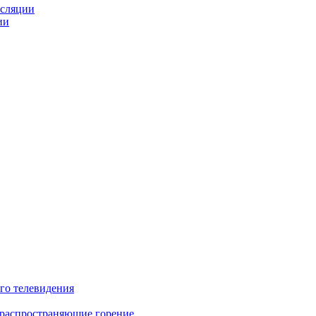
нсляции
ии
го телевидения
 распространяющие горение