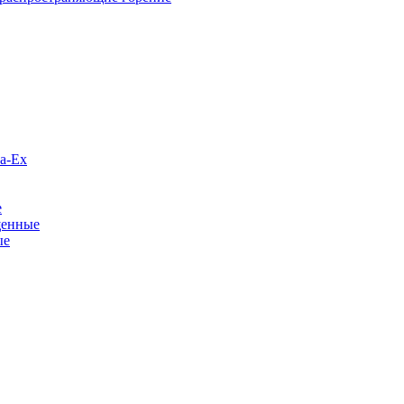
а-Ex
е
щенные
ые