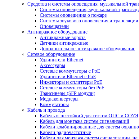
Средства и системы оповещения, музыкальной тра
Системы оповещения, музыкальной трансляц
Системы оповещения о пожаре
Системы звукового оповещения и трансляции
Оповещатели
Антикражное оборудование
Антикражные ворота
Датчики антикражные
Дополнительное антикражное оборудование
Сетевое оборудование
Удлинители Ethernet
Аксессуары
Сетевые коммутаторы с РоЕ
Удлинители Ethernet с PoE
Инжекторы и сплиттеры РоЕ
Сетевые коммутаторы без РоЕ
Трансиверы (SFP-модули)
Медиаконвертеры
Коммутаторы
Кабель и провода
Кабель огнестойкий для систем ОПС и СОУЭ
Кабель для монтажа систем сигнализаций
Кабели комбинированные для систем охранно
Кабели радиочастотные
Кабели для монтажа систем сигнализации, не