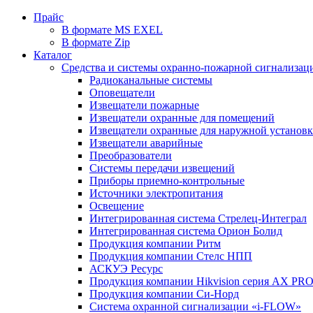
Прайс
В формате MS EXEL
В формате Zip
Каталог
Средства и системы охранно-пожарной сигнализац
Радиоканальные системы
Оповещатели
Извещатели пожарные
Извещатели охранные для помещений
Извещатели охранные для наружной установ
Извещатели аварийные
Преобразователи
Системы передачи извещений
Приборы приемно-контрольные
Источники электропитания
Освещение
Интегрированная система Стрелец-Интеграл
Интегрированная система Орион Болид
Продукция компании Ритм
Продукция компании Стелс НПП
АСКУЭ Ресурс
Продукция компании Hikvision серия AX PR
Продукция компании Си-Норд
Система охранной сигнализации «i-FLOW»