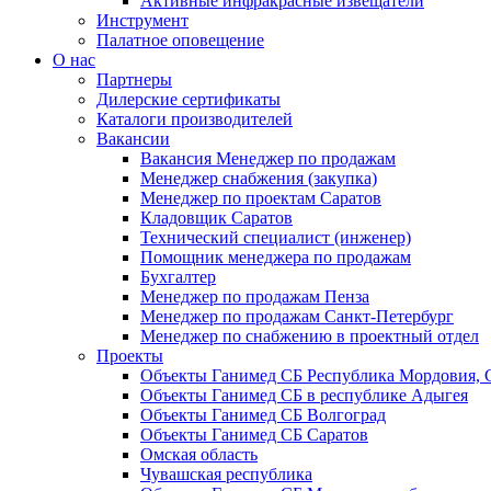
Активные инфракрасные извещатели
Инструмент
Палатное оповещение
О нас
Партнеры
Дилерские сертификаты
Каталоги производителей
Вакансии
Вакансия Менеджер по продажам
Менеджер снабжения (закупка)
Менеджер по проектам Саратов
Кладовщик Саратов
Технический специалист (инженер)
Помощник менеджера по продажам
Бухгалтер
Менеджер по продажам Пенза
Менеджер по продажам Санкт-Петербург
Менеджер по снабжению в проектный отдел
Проекты
Объекты Ганимед СБ Республика Мордовия, 
Объекты Ганимед СБ в республике Адыгея
Объекты Ганимед СБ Волгоград
Объекты Ганимед СБ Саратов
Омская область
Чувашская республика