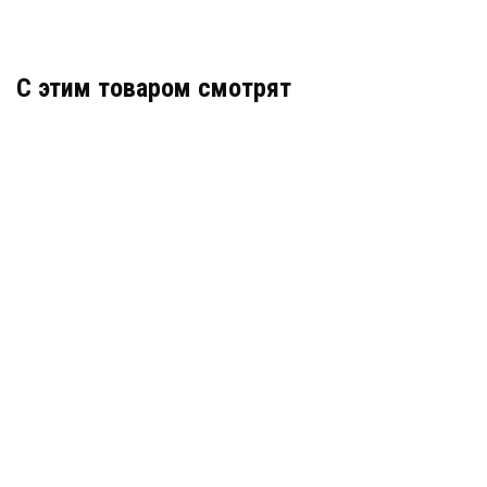
C этим товаром смотрят
DSR-1625-REAL
АРТИКУЛ: УТ000058243
В КОРЗИНУ
14 500
DS-H116G