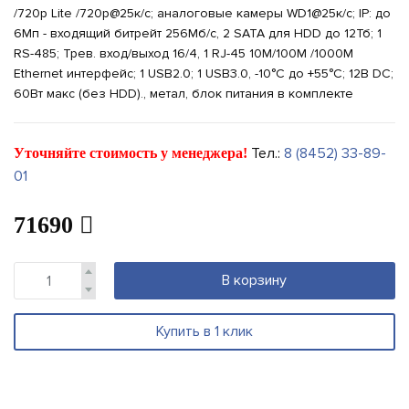
/720p Lite /720p@25к/с; аналоговые камеры WD1@25к/с; IP: до
6Мп - входящий битрейт 256Мб/с, 2 SATA для HDD до 12Тб; 1
RS-485; Трев. вход/выход 16/4, 1 RJ-45 10M/100M /1000M
Ethernet интерфейс; 1 USB2.0; 1 USB3.0, -10°C до +55°C; 12В DC;
60Вт макс (без HDD)., метал, блок питания в комплекте
Тел.:
8 (8452) 33-89-
Уточняйте стоимость у менеджера!
01
71690
В корзину
Купить в 1 клик