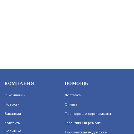
BOLID RGG-1622 ВЕРСИЯ 3
АРТИКУЛ: УТ000062173
В КОРЗИНУ
58 053.7
F-HR-1162
КОМПАНИЯ
ПОМОЩЬ
АРТИКУЛ: УТ000068540
О компании
Доставка
Новости
Оплата
Вакансии
Партнерские сертификаты
В КОРЗИНУ
19 890
Контакты
Гарантийный ремонт
На нашем сайте используются cookie–файлы,
Политика
Техническая поддержка