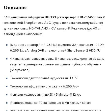
Описание
32-х канальный гибридный HD-TVI регистратор F-HR-2324/2 iFlow
c
технологией SharpSense и AoC (аудио по коаксиальному кабелю)
для аналоговых, HD-TVI, AHD и CVI камер, 8 IP-каналов (до 40 с
замещением аналоговых)
Видеорегистратор F-HR-2324/2 является 32 канальным, 1080P,
H.265 ExtraAnalog DVR с технологией SharpSense, 2 HDD, 1U
4 канала: распознавание лиц, 8 каналов: расширенная модель
защиты периметра на основе алгоритма глубокого обучения
(SharpSense)
Технология двусторонней аудиосвязи HDTVI
Технология эффективного сжатия H.265 Pro+
Функции кодирования: до 3K / 5 Мп Lite @ 12 к/с
IP-видеовходы: до 40 каналов, до 6 Мп каждый канал