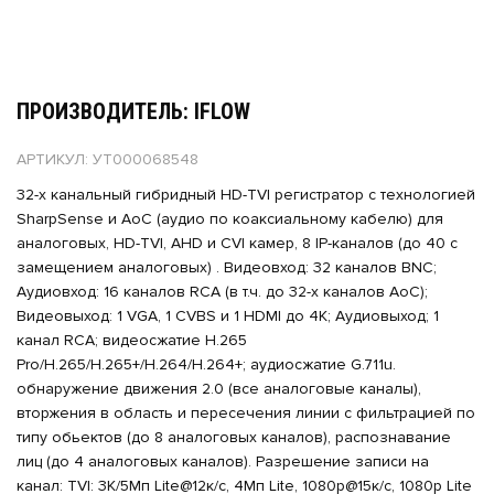
ПРОИЗВОДИТЕЛЬ: IFLOW
АРТИКУЛ: УТ000068548
32-х канальный гибридный HD-TVI регистратор c технологией
SharpSense и AoC (аудио по коаксиальному кабелю) для
аналоговых, HD-TVI, AHD и CVI камер, 8 IP-каналов (до 40 с
замещением аналоговых) . Видеовход: 32 каналов BNC;
Аудиовход: 16 каналов RCA (в т.ч. до 32-х каналов AoC);
Видеовыход: 1 VGA, 1 CVBS и 1 HDMI до 4К; Аудиовыход; 1
канал RCA; видеосжатие H.265
Pro/H.265/H.265+/H.264/H.264+; аудиосжатие G.711u.
обнаружение движения 2.0 (все аналоговые каналы),
вторжения в область и пересечения линии c фильтрацией по
типу обьектов (до 8 аналоговых каналов), распознавание
лиц (до 4 аналоговых каналов). Разрешение записи на
канал: TVI: 3К/5Мп Lite@12к/с, 4Мп Lite, 1080p@15к/с, 1080p Lite