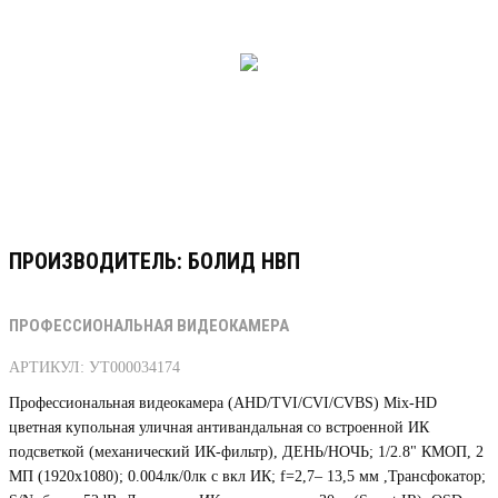
ПРОИЗВОДИТЕЛЬ: БОЛИД НВП
ПРОФЕССИОНАЛЬНАЯ ВИДЕОКАМЕРА
АРТИКУЛ: УТ000034174
Профессиональная видеокамера (AHD/TVI/CVI/CVBS) Mix-HD
цветная купольная уличная антивандальная со встроенной ИК
подсветкой (механический ИК-фильтр), ДЕНЬ/НОЧЬ; 1/2.8" КМОП, 2
МП (1920х1080); 0.004лк/0лк с вкл ИК; f=2,7– 13,5 мм ,Трансфокатор;