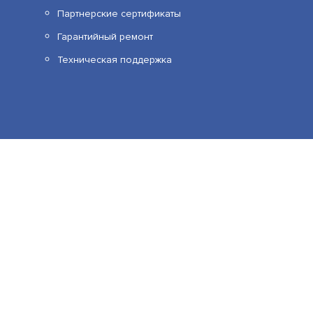
АРТИКУЛ: УТ000018200
Партнерские сертификаты
Гарантийный ремонт
2 700
Техническая поддержка
 сервисов веб–аналитики. Используя сайт, вы соглашаетесь на 
В КОРЗИНУ
е узнать в Политике конфиденциальности.
Принять и закрыть
SR-S200F28IRH