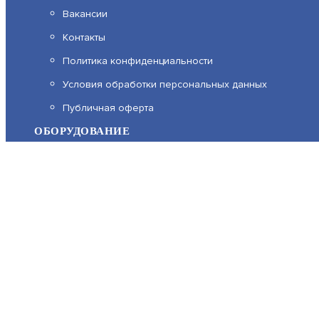
Вакансии
Контакты
Политика конфиденциальности
На нашем сайте используются cookie–файлы, в том числе
Условия обработки персональных данных
Подробнее об обработке персональных данных вы может
Публичная оферта
ОБОРУДОВАНИЕ
Каталог
Прайс
Каталоги производителей
Типовые решения
Форум Профи-Безопасность
МЫ В СОЦСЕТЯХ: