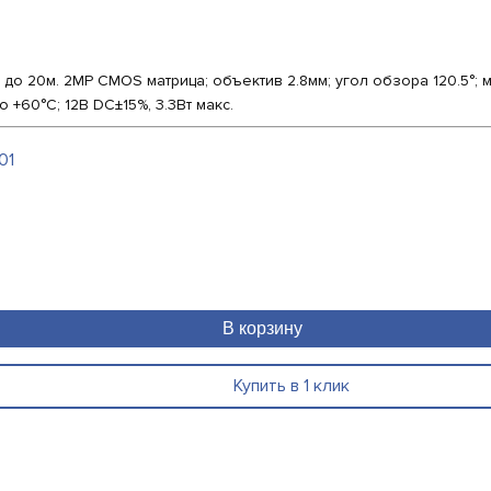
до 20м. 2MP CMOS матрица; объектив 2.8мм; угол обзора 120.5°; 
о +60°С; 12В DC±15%, 3.3Вт макс.
01
В корзину
Купить в 1 клик