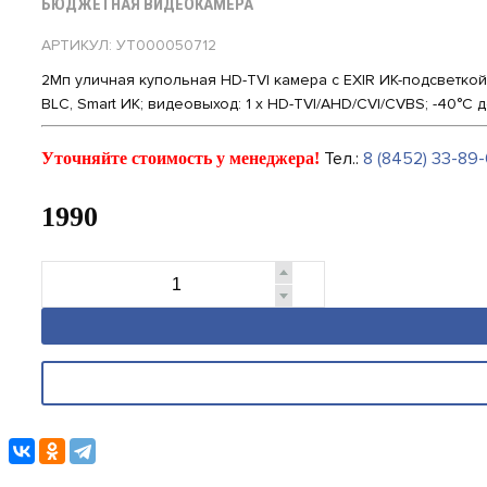
БЮДЖЕТНАЯ ВИДЕОКАМЕРА
АРТИКУЛ: УТ000050712
2Мп уличная купольная HD-TVI камера с EXIR ИК-подсветкой 
BLC, Smart ИК; видеовыход: 1 х HD-TVI/AHD/CVI/CVBS; -40°С д
Тел.:
8 (8452) 33-89-
Уточняйте стоимость у менеджера!
1990