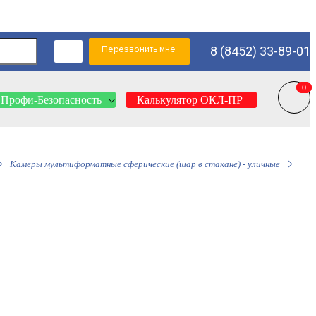
Перезвонить мне
8 (8452) 33-89-01
0
0
Профи-Безопасность
Калькулятор ОКЛ-ПР
Камеры мультиформатные сферические (шар в стакане) - уличные