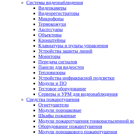
Системы видеонаблюдения
Видеокамеры
Видеорегистраторы
Микрофоны
Термокожухи
Аксессуары
Объективы
Кронштейны
Клавиатуры и пульты управления
Устройства защиты линий
Мониторы
Передача сигналов
Панели для видеостен
Тепловизоры
Устройства инфракрасной подсветки
Модули и ПО
Тестовое оборудование
Серверы и УРМ для видеонаблюдения
Средства пожаротушения
Огнетушители
Модули порошковые
Шкафы пожарные
Модули пожаротушения тонкораспыленной в
Оборудование пожаротушения
Модули порошкового пожаротушения