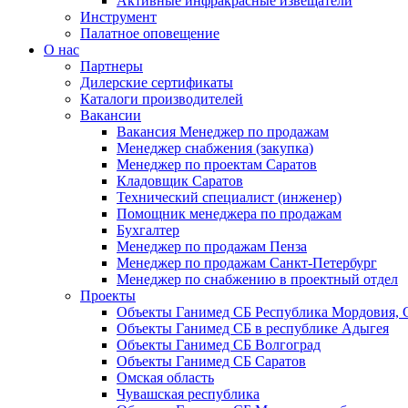
Активные инфракрасные извещатели
Инструмент
Палатное оповещение
О нас
Партнеры
Дилерские сертификаты
Каталоги производителей
Вакансии
Вакансия Менеджер по продажам
Менеджер снабжения (закупка)
Менеджер по проектам Саратов
Кладовщик Саратов
Технический специалист (инженер)
Помощник менеджера по продажам
Бухгалтер
Менеджер по продажам Пенза
Менеджер по продажам Санкт-Петербург
Менеджер по снабжению в проектный отдел
Проекты
Объекты Ганимед СБ Республика Мордовия, 
Объекты Ганимед СБ в республике Адыгея
Объекты Ганимед СБ Волгоград
Объекты Ганимед СБ Саратов
Омская область
Чувашская республика