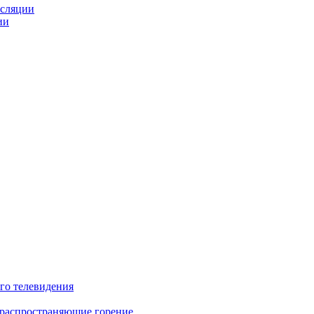
нсляции
ии
го телевидения
 распространяющие горение