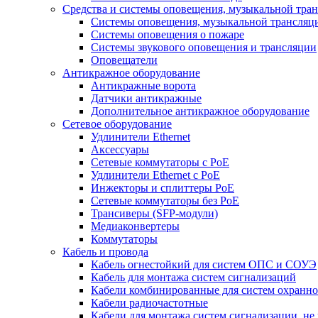
Средства и системы оповещения, музыкальной тра
Системы оповещения, музыкальной трансляц
Системы оповещения о пожаре
Системы звукового оповещения и трансляции
Оповещатели
Антикражное оборудование
Антикражные ворота
Датчики антикражные
Дополнительное антикражное оборудование
Сетевое оборудование
Удлинители Ethernet
Аксессуары
Сетевые коммутаторы с РоЕ
Удлинители Ethernet с PoE
Инжекторы и сплиттеры РоЕ
Сетевые коммутаторы без РоЕ
Трансиверы (SFP-модули)
Медиаконвертеры
Коммутаторы
Кабель и провода
Кабель огнестойкий для систем ОПС и СОУЭ
Кабель для монтажа систем сигнализаций
Кабели комбинированные для систем охранно
Кабели радиочастотные
Кабели для монтажа систем сигнализации, не