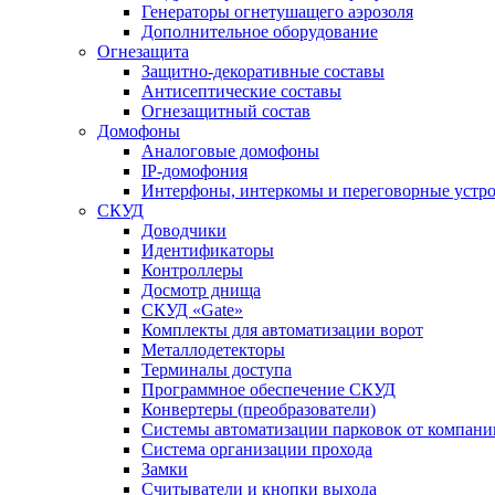
Генераторы огнетушащего аэрозоля
Дополнительное оборудование
Огнезащита
Защитно-декоративные составы
Антисептические составы
Огнезащитный состав
Домофоны
Аналоговые домофоны
IP-домофония
Интерфоны, интеркомы и переговорные устро
СКУД
Доводчики
Идентификаторы
Контроллеры
Досмотр днища
СКУД «Gate»
Комплекты для автоматизации ворот
Металлодетекторы
Терминалы доступа
Программное обеспечение СКУД
Конвертеры (преобразователи)
Системы автоматизации парковок от компан
Система организации прохода
Замки
Считыватели и кнопки выхода