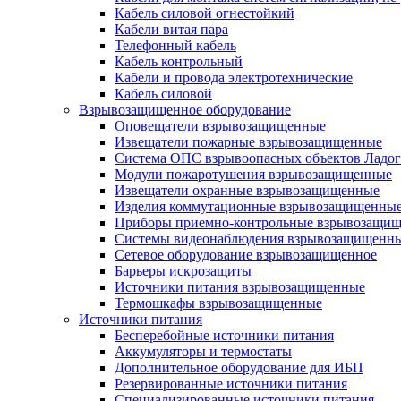
Кабель силовой огнестойкий
Кабели витая пара
Телефонный кабель
Кабель контрольный
Кабели и провода электротехнические
Кабель силовой
Взрывозащищенное оборудование
Оповещатели взрывозащищенные
Извещатели пожарные взрывозащищенные
Система ОПС взрывоопасных объектов Ладог
Модули пожаротушения взрывозащищенные
Извещатели охранные взрывозащищенные
Изделия коммутационные взрывозащищенны
Приборы приемно-контрольные взрывозащи
Системы видеонаблюдения взрывозащищенн
Сетевое оборудование взрывозащищенное
Барьеры искрозащиты
Источники питания взрывозащищенные
Термошкафы взрывозащищенные
Источники питания
Бесперебойные источники питания
Аккумуляторы и термостаты
Дополнительное оборудование для ИБП
Резервированные источники питания
Специализированные источники питания