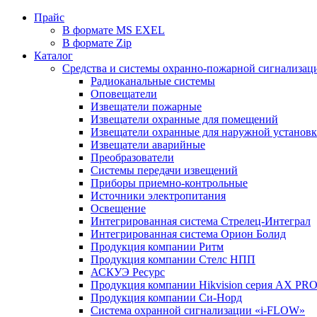
Прайс
В формате MS EXEL
В формате Zip
Каталог
Средства и системы охранно-пожарной сигнализац
Радиоканальные системы
Оповещатели
Извещатели пожарные
Извещатели охранные для помещений
Извещатели охранные для наружной установ
Извещатели аварийные
Преобразователи
Системы передачи извещений
Приборы приемно-контрольные
Источники электропитания
Освещение
Интегрированная система Стрелец-Интеграл
Интегрированная система Орион Болид
Продукция компании Ритм
Продукция компании Стелс НПП
АСКУЭ Ресурс
Продукция компании Hikvision серия AX PR
Продукция компании Си-Норд
Система охранной сигнализации «i-FLOW»