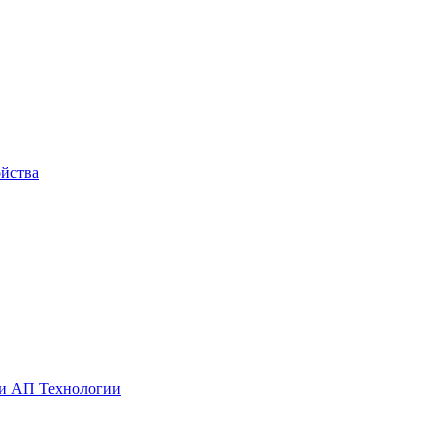
йства
ии АП Технологии