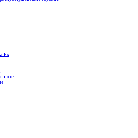
а-Ex
е
щенные
ые