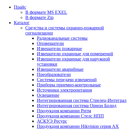
Прайс
В формате MS EXEL
В формате Zip
Каталог
Средства и системы охранно-пожарной
сигнализации
Радиоканальные системы
Оповещатели
Извещатели пожарные
Извещатели охранные для помещений
Извещатели охранные для наружной
установки
Извещатели аварийные
Преобразователи
Системы передачи извещений
Приборы приемно-контрольные
Источники электропитания
Освещение
Интегрированная система Стрелец-Интеграл
Интегрированная система Орион Болид
Продукция компании Ритм
Продукция компании Стелс НПП
АСКУЭ Ресурс
Продукция компании Hikvision серия AX