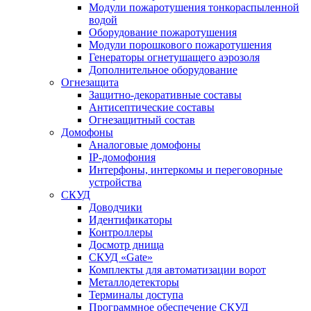
Модули пожаротушения тонкораспыленной
водой
Оборудование пожаротушения
Модули порошкового пожаротушения
Генераторы огнетушащего аэрозоля
Дополнительное оборудование
Огнезащита
Защитно-декоративные составы
Антисептические составы
Огнезащитный состав
Домофоны
Аналоговые домофоны
IP-домофония
Интерфоны, интеркомы и переговорные
устройства
СКУД
Доводчики
Идентификаторы
Контроллеры
Досмотр днища
СКУД «Gate»
Комплекты для автоматизации ворот
Металлодетекторы
Терминалы доступа
Программное обеспечение СКУД