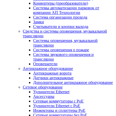
Конвертеры (преобразователи)
Системы автоматизации парковок от
компании АП Технологии
Система организации прохода
Замки
Считыватели и кнопки выхода
Средства и системы оповещения, музыкальной
трансляции
Системы оповещения, музыкальной
трансляции
Системы оповещения о пожаре
Системы звукового оповещения и
трансляции
Оповещатели
Антикражное оборудование
Антикражные ворота
Датчики антикражные
Дополнительное антикражное оборудование
Сетевое оборудование
Удлинители Ethernet
Аксессуары
Сетевые коммутаторы с РоЕ
Удлинители Ethernet с PoE
Инжекторы и сплиттеры РоЕ
Сетевые коммутаторы без РоЕ