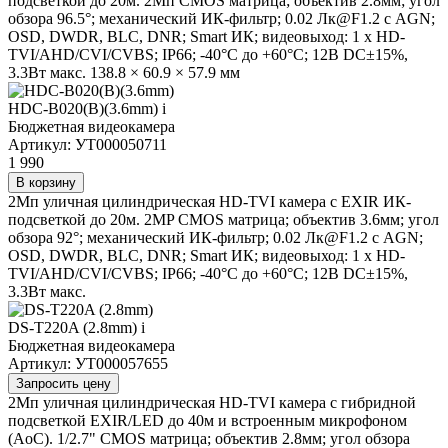
подсветкой до 20м. 2Мп CMOS матрица; объектив 2.8мм; угол
обзора 96.5°; механический ИК-фильтр; 0.02 Лк@F1.2 с AGN;
OSD, DWDR, BLC, DNR; Smart ИК; видеовыход: 1 х HD-
TVI/AHD/CVI/CVBS; IP66; -40°С до +60°С; 12В DC±15%,
3.3Вт макс. 138.8 × 60.9 × 57.9 мм
HDC-B020(B)(3.6mm)
i
Бюджетная видеокамера
Артикул: УТ000050711
1 990
В корзину
2Мп уличная цилиндрическая HD-TVI камера с EXIR ИК-
подсветкой до 20м. 2MP CMOS матрица; объектив 3.6мм; угол
обзора 92°; механический ИК-фильтр; 0.02 Лк@F1.2 с AGN;
OSD, DWDR, BLC, DNR; Smart ИК; видеовыход: 1 х HD-
TVI/AHD/CVI/CVBS; IP66; -40°С до +60°С; 12В DC±15%,
3.3Вт макс.
DS-T220A (2.8mm)
i
Бюджетная видеокамера
Артикул: УТ000057655
Запросить цену
2Мп уличная цилиндрическая HD-TVI камера с гибридной
подсветкой EXIR/LED до 40м и встроенным микрофоном
(AoC). 1/2.7" CMOS матрица; объектив 2.8мм; угол обзора