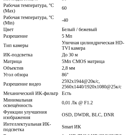
Рабочая температура, °C
60
(Max)
Рабочая температура, °C
-40
(Min)
Цвет
Белый / бежевый
Разрешение
5 Мп
Уличная цилиндрическая HD-
Тип камеры
TVI камера
ИК-подсветка
До 30 м
Матрица
5Мп CMOS матрица
Объектив
2,8 мм
Угол обзора
86°
2592x1944@20к/с,
Разрешение видео
2560x1440/1920x1080@25к/с
Механический ИК-фильтр
Есть
Минимальная
0,01 Лк @ F1.2
освещённость
Функции улучшения
OSD, DWDR, BLC, DNR
изображения
Интеллектуальная ИК-
Smart ИК
подсветка