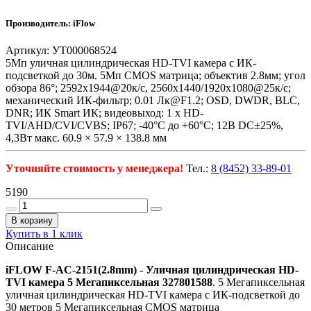
Производитель: iFlow
Артикул: УТ000068524
5Мп уличная цилиндрическая HD-TVI камера с ИК-
подсветкой до 30м. 5Мп CMOS матрица; объектив 2.8мм; угол
обзора 86°; 2592x1944@20к/с, 2560x1440/1920x1080@25к/с;
механический ИК-фильтр; 0.01 Лк@F1.2; OSD, DWDR, BLC,
DNR; ИК Smart ИК; видеовыход: 1 х HD-
TVI/AHD/CVI/CVBS; IP67; -40°С до +60°С; 12В DC±25%,
4,3Вт макс. 60.9 × 57.9 × 138.8 мм
Уточняйте стоимость у менеджера!
Тел.:
8 (8452) 33-89-01
5190
В корзину
Купить в 1 клик
Описание
iFLOW F-AC-2151(2.8mm) - Уличная цилиндрическая HD-
TVI камера 5 Мегапиксельная 327801588
. 5 Мегапиксельная
уличная цилиндрическая HD-TVI камера с ИК-подсветкой до
30 метров 5 Мегапиксельная CMOS матрица