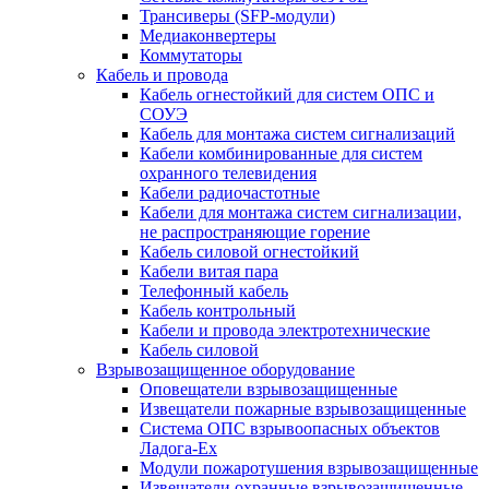
Трансиверы (SFP-модули)
Медиаконвертеры
Коммутаторы
Кабель и провода
Кабель огнестойкий для систем ОПС и
СОУЭ
Кабель для монтажа систем сигнализаций
Кабели комбинированные для систем
охранного телевидения
Кабели радиочастотные
Кабели для монтажа систем сигнализации,
не распространяющие горение
Кабель силовой огнестойкий
Кабели витая пара
Телефонный кабель
Кабель контрольный
Кабели и провода электротехнические
Кабель силовой
Взрывозащищенное оборудование
Оповещатели взрывозащищенные
Извещатели пожарные взрывозащищенные
Система ОПС взрывоопасных объектов
Ладога-Ex
Модули пожаротушения взрывозащищенные
Извещатели охранные взрывозащищенные