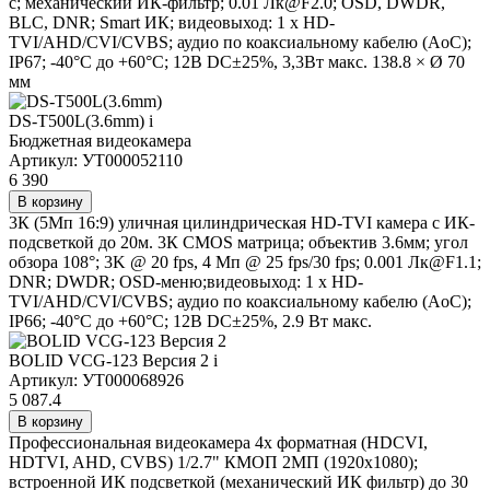
с; механический ИК-фильтр; 0.01 Лк@F2.0; OSD, DWDR,
BLC, DNR; Smart ИК; видеовыход: 1 х HD-
TVI/AHD/CVI/CVBS; аудио по коаксиальному кабелю (AoC);
IP67; -40°С до +60°С; 12В DC±25%, 3,3Вт макс. 138.8 × Ø 70
мм
DS-T500L(3.6mm)
i
Бюджетная видеокамера
Артикул: УТ000052110
6 390
В корзину
3К (5Мп 16:9) уличная цилиндрическая HD-TVI камера с ИК-
подсветкой до 20м. 3К CMOS матрица; объектив 3.6мм; угол
обзора 108°; 3K @ 20 fps, 4 Мп @ 25 fps/30 fps; 0.001 Лк@F1.1;
DNR; DWDR; OSD-меню;видеовыход: 1 х HD-
TVI/AHD/CVI/CVBS; аудио по коаксиальному кабелю (AoC);
IP66; -40°С до +60°С; 12В DC±25%, 2.9 Вт макс.
BOLID VCG-123 Версия 2
i
Артикул: УТ000068926
5 087.4
В корзину
Профессиональная видеокамера 4х форматная (HDCVI,
HDTVI, AHD, CVBS) 1/2.7" КМОП 2МП (1920х1080);
встроенной ИК подсветкой (механический ИК фильтр) до 30