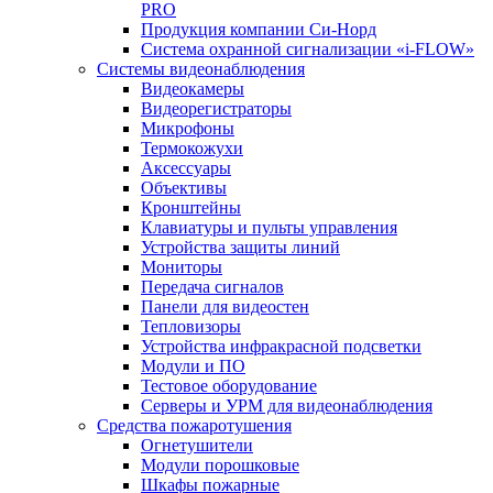
PRO
Продукция компании Си-Норд
Система охранной сигнализации «i-FLOW»
Системы видеонаблюдения
Видеокамеры
Видеорегистраторы
Микрофоны
Термокожухи
Аксессуары
Объективы
Кронштейны
Клавиатуры и пульты управления
Устройства защиты линий
Мониторы
Передача сигналов
Панели для видеостен
Тепловизоры
Устройства инфракрасной подсветки
Модули и ПО
Тестовое оборудование
Серверы и УРМ для видеонаблюдения
Средства пожаротушения
Огнетушители
Модули порошковые
Шкафы пожарные