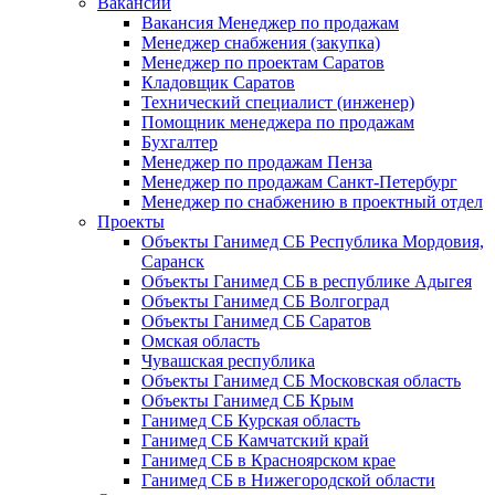
Вакансии
Вакансия Менеджер по продажам
Менеджер снабжения (закупка)
Менеджер по проектам Саратов
Кладовщик Саратов
Технический специалист (инженер)
Помощник менеджера по продажам
Бухгалтер
Менеджер по продажам Пенза
Менеджер по продажам Санкт-Петербург
Менеджер по снабжению в проектный отдел
Проекты
Объекты Ганимед СБ Республика Мордовия,
Саранск
Объекты Ганимед СБ в республике Адыгея
Объекты Ганимед СБ Волгоград
Объекты Ганимед СБ Саратов
Омская область
Чувашская республика
Объекты Ганимед СБ Московская область
Объекты Ганимед СБ Крым
Ганимед СБ Курская область
Ганимед СБ Камчатский край
Ганимед СБ в Красноярском крае
Ганимед СБ в Нижегородской области