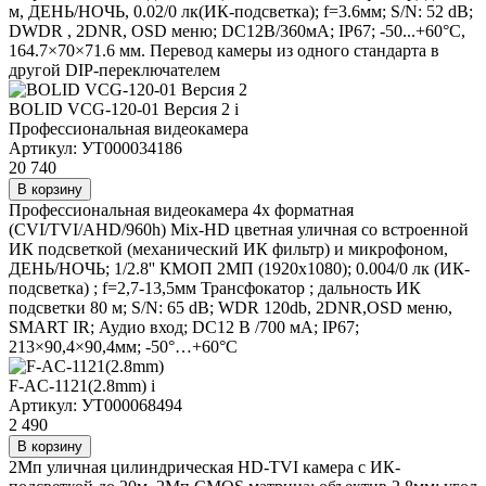
м, ДЕНЬ/НОЧЬ, 0.02/0 лк(ИК-подсветка); f=3.6мм; S/N: 52 dB;
DWDR , 2DNR, OSD меню; DC12В/360мА; IP67; -50...+60°C,
164.7×70×71.6 мм. Перевод камеры из одного стандарта в
другой DIP-переключателем
BOLID VCG-120-01 Версия 2
i
Профессиональная видеокамера
Артикул: УТ000034186
20 740
В корзину
Профессиональная видеокамера 4х форматная
(CVI/TVI/AHD/960h) Mix-HD цветная уличная со встроенной
ИК подсветкой (механический ИК фильтр) и микрофоном,
ДЕНЬ/НОЧЬ; 1/2.8'' КМОП 2МП (1920х1080); 0.004/0 лк (ИК-
подсветка) ; f=2,7-13,5мм Трансфокатор ; дальность ИК
подсветки 80 м; S/N: 65 dB; WDR 120db, 2DNR,OSD меню,
SMART IR; Аудио вход; DC12 В /700 мА; IP67;
213×90,4×90,4мм; -50°…+60°C
F-AC-1121(2.8mm)
i
Артикул: УТ000068494
2 490
В корзину
2Мп уличная цилиндрическая HD-TVI камера с ИК-