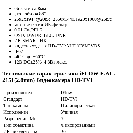
объектив 2.8мм
угол обзора 86°
2592x1944@20к/с, 2560x1440/1920x1080@25к/с
механический ИК-фильтр
0.01 Лк@F1.2
OSD, DWDR, BLC, DNR
ИК SMART ИК
видеовыход: 1 х HD-TVI/AHD/CVI/CVBS
IP67
-40°С до +60°С
12В DC±25%, 4,3Вт макс.
Технические характеристики iFLOW F-AC-
2151(2.8mm) Видеокамера HD-TVI
Производитель
IFlow
Стандарт
HD-TVI
Тип камеры
Цилиндрическая
Исполнение
Уличная
Разрешение, Мп
5
Тип объектива
Фиксированный
ИК подсветка, м
30