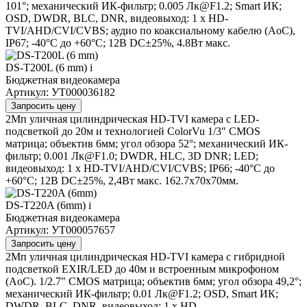
101°; механический ИК-фильтр; 0.005 Лк@F1.2; Smart ИК;
OSD, DWDR, BLC, DNR, видеовыход: 1 х HD-
TVI/AHD/CVI/CVBS; аудио по коаксиальному кабелю (AoC),
IP67; -40°С до +60°С; 12В DC±25%, 4.8Вт макс.
DS-T200L (6 mm)
i
Бюджетная видеокамера
Артикул: УТ000036182
Запросить цену
2Мп уличная цилиндрическая HD-TVI камера с LED-
подсветкой до 20м и технологией ColorVu 1/3" CMOS
матрица; объектив 6мм; угол обзора 52°; механический ИК-
фильтр; 0.001 Лк@F1.0; DWDR, HLC, 3D DNR; LED;
видеовыход: 1 х HD-TVI/AHD/CVI/CVBS; IP66; -40°С до
+60°С; 12В DC±25%, 2,4Вт макс. 162.7х70х70мм.
DS-T220A (6mm)
i
Бюджетная видеокамера
Артикул: УТ000057657
Запросить цену
2Мп уличная цилиндрическая HD-TVI камера с гибридной
подсветкой EXIR/LED до 40м и встроенным микрофоном
(AoC). 1/2.7" CMOS матрица; объектив 6мм; угол обзора 49,2°;
механический ИК-фильтр; 0.01 Лк@F1.2; OSD, Smart ИК;
DWDR, BLC, DNR, видеовыход: 1 х HD-