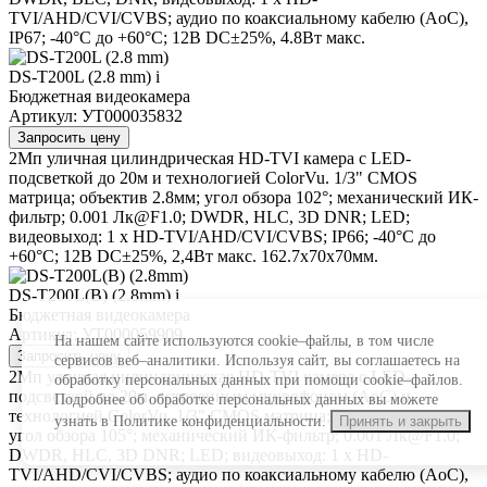
TVI/AHD/CVI/CVBS; аудио по коаксиальному кабелю (AoC),
IP67; -40°С до +60°С; 12В DC±25%, 4.8Вт макс.
DS-T200L (2.8 mm)
i
Бюджетная видеокамера
Артикул: УТ000035832
Запросить цену
2Мп уличная цилиндрическая HD-TVI камера с LED-
подсветкой до 20м и технологией ColorVu. 1/3" CMOS
матрица; объектив 2.8мм; угол обзора 102°; механический ИК-
фильтр; 0.001 Лк@F1.0; DWDR, HLC, 3D DNR; LED;
видеовыход: 1 х HD-TVI/AHD/CVI/CVBS; IP66; -40°С до
+60°С; 12В DC±25%, 2,4Вт макс. 162.7х70х70мм.
DS-T200L(B) (2.8mm)
i
Бюджетная видеокамера
Артикул: УТ000059909
На нашем сайте используются cookie–файлы, в том числе
Запросить цену
сервисов веб–аналитики. Используя сайт, вы соглашаетесь на
2Мп уличная цилиндрическая HD-TVI камера с LED-
обработку персональных данных при помощи cookie–файлов.
подсветкой до 20м, встроенным микрофоном (AoC) и
Подробнее об обработке персональных данных вы можете
технологией ColorVu. 1/3" CMOS матрица; объектив 2.8мм;
узнать в Политике конфиденциальности.
Принять и закрыть
угол обзора 105°; механический ИК-фильтр; 0.001 Лк@F1.0;
DWDR, HLC, 3D DNR; LED; видеовыход: 1 х HD-
TVI/AHD/CVI/CVBS; аудио по коаксиальному кабелю (AoC),