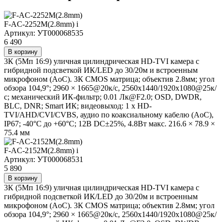
F-AC-2252M(2.8mm)
i
Артикул: УТ000068535
6 490
В корзину
3К (5Мп 16:9) уличная цилиндрическая HD-TVI камера с
гибридной подсветкой ИК/LED до 30/20м и встроенным
микрофоном (AoC). 3К CMOS матрица; объектив 2.8мм; угол
обзора 104,9°; 2960 × 1665@20к/с, 2560x1440/1920x1080@25к/
с; механический ИК-фильтр; 0.01 Лк@F2.0; OSD, DWDR,
BLC, DNR; Smart ИК; видеовыход: 1 х HD-
TVI/AHD/CVI/CVBS, аудио по коаксиальному кабелю (AoC),
IP67; -40°С до +60°С; 12В DC±25%, 4.8Вт макс. 216.6 × 78.9 ×
75.4 мм
F-AC-2152M(2.8mm)
i
Артикул: УТ000068531
5 890
В корзину
3К (5Мп 16:9) уличная цилиндрическая HD-TVI камера с
гибридной подсветкой ИК/LED до 30/20м и встроенным
микрофоном (AoC). 3К CMOS матрица; объектив 2.8мм; угол
обзора 104,9°; 2960 × 1665@20к/с, 2560x1440/1920x1080@25к/