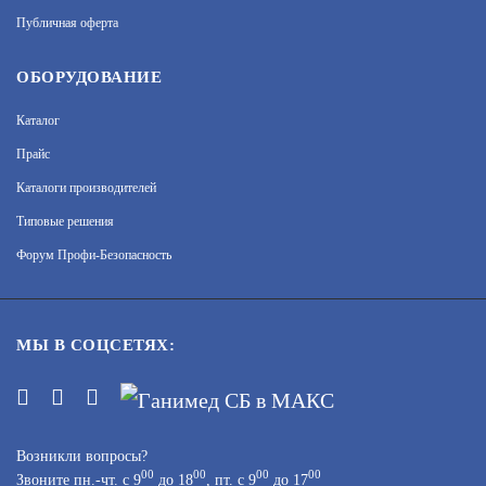
Публичная оферта
БЮДЖЕТНАЯ ВИДЕОКАМЕРА
АРТИКУЛ: УТ000040114
ОБОРУДОВАНИЕ
ЗАПРОСИТЬ ЦЕНУ
Каталог
Прайс
Каталоги производителей
Типовые решения
F-AC-1152(2.8MM)
Форум Профи-Безопасность
АРТИКУЛ: УТ000074986
МЫ В СОЦСЕТЯХ:
3 790
В КОРЗИНУ
Возникли вопросы?
00
00
00
00
Звоните пн.-чт. с 9
до 18
, пт. с 9
до 17