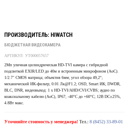
ПРОИЗВОДИТЕЛЬ: HIWATCH
БЮДЖЕТНАЯ ВИДЕОКАМЕРА
АРТИКУЛ: УТ000057657
2Мп уличная цилиндрическая HD-TVI камера с гибридной
подсветкой EXIR/LED до 40м и встроенным микрофоном (AoC).
1/2.7" CMOS матрица; объектив 6мм; угол обзора 49,2°;
механический ИК-фильтр; 0.01 Лк@F1.2; OSD, Smart ИК; DWDR,
BLC, DNR, видеовыход: 1 х HD-TVI/AHD/CVI/CVBS; аудио по
коаксиальному кабелю (AoC), IP67; -40°С до +60°С; 12В DC±25%,
4.8Вт макс.
Уточняйте стоимость у менеджера!
Тел.:
8 (8452) 33-89-01