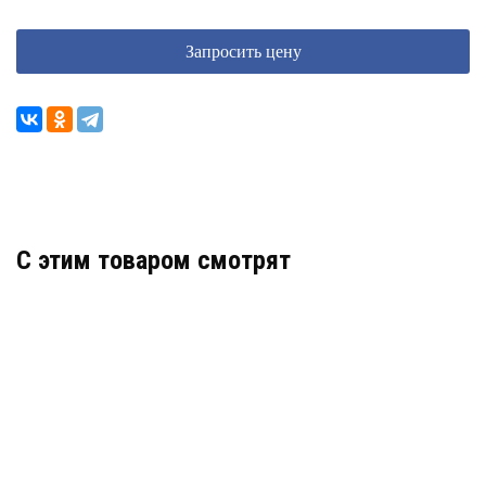
Запросить цену
C этим товаром смотрят
DS-T500 (С) (2.8 MM)
БЮДЖЕТНАЯ ВИДЕОКАМЕРА
АРТИКУЛ: УТ000036874