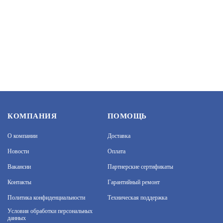
6 490
В КОРЗИНУ
DS-T200L (6 MM)
КОМПАНИЯ
ПОМОЩЬ
БЮДЖЕТНАЯ ВИДЕОКАМЕРА
АРТИКУЛ: УТ000036182
О компании
Доставка
Новости
Оплата
ЗАПРОСИТЬ ЦЕНУ
Вакансии
Партнерские сертификаты
Контакты
Гарантийный ремонт
Политика конфиденциальности
Техническая поддержка
Условия обработки персональных
DS-T206(B) (2.8-12 MM)
данных