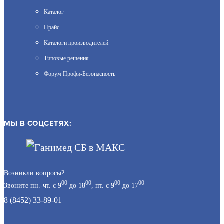
Каталог
DS-T220A (2.8MM)
Прайс
Каталоги производителей
БЮДЖЕТНАЯ ВИДЕОКАМЕРА
АРТИКУЛ: УТ000057655
Типовые решения
Форум Профи-Безопасность
ЗАПРОСИТЬ ЦЕНУ
МЫ В СОЦСЕТЯХ:
DS-T520A (6MM)
Возникли вопросы?
БЮДЖЕТНАЯ ВИДЕОКАМЕРА
АРТИКУЛ: УТ000057664
00
00
00
00
Звоните пн.-чт. с 9
до 18
, пт. с 9
до 17
8 (8452) 33-89-01
ЗАПРОСИТЬ ЦЕНУ