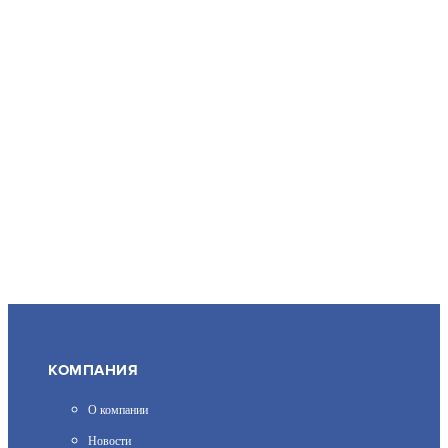
F-AC-2126M(2.8MM)
АРТИКУЛ: УТ000068516
5 790
В КОРЗИНУ
КОМПАНИЯ
DH-HAC-HFW1400RP-VF-IRE6
О компании
ПРОФЕССИОНАЛЬНАЯ ВИДЕОКАМЕРА
Новости