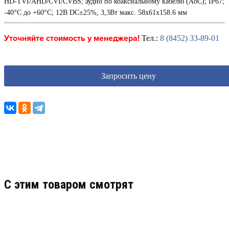
HD-TVI/AHD/CVI/CVBS; аудио по коаксиальному кабелю (AoC); IP67;
-40°С до +60°С; 12В DC±25%, 3,3Вт макс. 58х61х158.6 мм
Уточняйте стоимость у менеджера!
Тел.:
8 (8452) 33-89-01
Запросить цену
C этим товаром смотрят