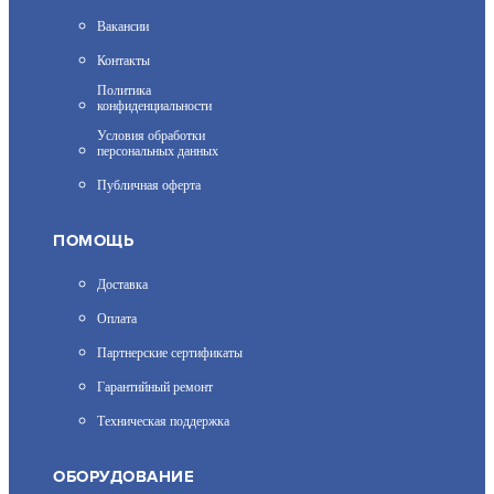
АРТИКУЛ: УТ000021801
Вакансии
Контакты
Политика
ЗАПРОСИТЬ ЦЕНУ
конфиденциальности
Условия обработки
персональных данных
Публичная оферта
F-AC-2152M(2.8MM)
ПОМОЩЬ
АРТИКУЛ: УТ000068531
Доставка
Оплата
Партнерские сертификаты
5 890
Гарантийный ремонт
В КОРЗИНУ
Техническая поддержка
ОБОРУДОВАНИЕ