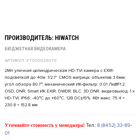
ПРОИЗВОДИТЕЛЬ: HIWATCH
БЮДЖЕТНАЯ ВИДЕОКАМЕРА
АРТИКУЛ: УТ000029070
2Мп уличная цилиндрическая HD-TVI камера с EXIR-
подсветкой до 40м. 1/2.7" CMOS матрица; объектив 3.6мм;
угол обзора 80.7°; механический ИК-фильтр; 0.01 Лк@F1.2;
OSD, DNR; Smart ИК EXIR; DWDR, BLC, 3D DNR, видеовыход: 1 х
HD-TVI; IP66; -40°С до +60°С; 12В DC±15%, 4Вт макс. 75.4 ×
230.8 × 152.8 мм
Тел.:
8 (8452) 33-89-
Уточняйте стоимость у менеджера!
01