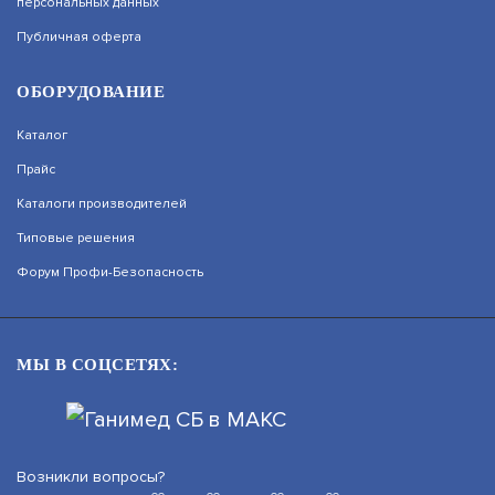
персональных данных
БЮДЖЕТНАЯ ВИДЕОКАМЕРА
Публичная оферта
АРТИКУЛ: УТ000032186
ОБОРУДОВАНИЕ
ЗАПРОСИТЬ ЦЕНУ
Каталог
Прайс
Каталоги производителей
DS-T500A(B) (2.8MM)
Типовые решения
Форум Профи-Безопасность
БЮДЖЕТНАЯ ВИДЕОКАМЕРА
АРТИКУЛ: УТ000057658
МЫ В СОЦСЕТЯХ:
ЗАПРОСИТЬ ЦЕНУ
Возникли вопросы?