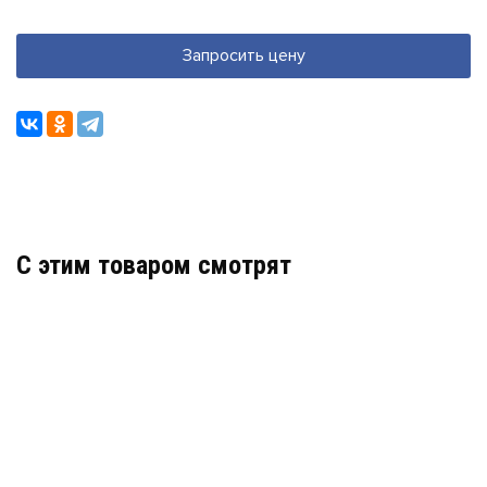
Запросить цену
C этим товаром смотрят
DS-T506(D) (2.7-13.5 MM)
БЮДЖЕТНАЯ ВИДЕОКАМЕРА
АРТИКУЛ: УТ000045373