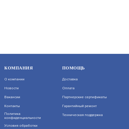
В КОРЗИНУ
2 900
DS-T500 (С) (2.8 MM)
БЮДЖЕТНАЯ ВИДЕОКАМЕРА
КОМПАНИЯ
ПОМОЩЬ
АРТИКУЛ: УТ000036874
О компании
Доставка
ЗАПРОСИТЬ ЦЕНУ
Новости
Оплата
Вакансии
Партнерские сертификаты
Контакты
Гарантийный ремонт
Политика
Техническая поддержка
конфиденциальности
DS-T200 (B) (2.8 MM)
Условия обработки