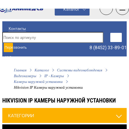
0
0
Каталог
Контакты
8 (8452) 33-89-01
Перезвонить
мне
Главная
Каталог
Системы видеонаблюдения
Видеокамеры
IP - Камеры
Камеры наружной установки
Hikvision IP Камеры наружной установки
HIKVISION IP КАМЕРЫ НАРУЖНОЙ УСТАНОВКИ
КАТЕГОРИИ