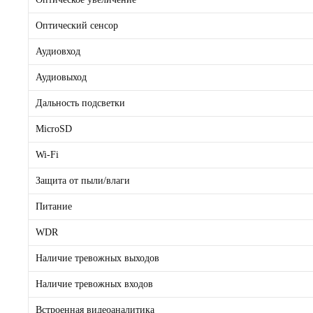
Оптический сенсор
Аудиовход
Аудиовыход
Дальность подсветки
MicroSD
Wi-Fi
Защита от пыли/влаги
Питание
WDR
Наличие тревожных выходов
Наличие тревожных входов
Встроенная видеоаналитика