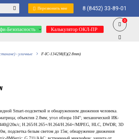
8 (8452) 33-89-01
Перезвонить мне
0
0
фи-Безопасность
Калькулятор ОКЛ-ПР
стакане) - уличные
F-IC-1342M(E)(2.8mm)
W
ридной Smart-подсветкой и обнаружением движения человека.
S матрица; объектив 2.8мм; угол обзора 104°; механический ИК-
1440@20к/с; H.265/H.265+/H.264/H.264+/MJPEG, HLC, DWDR; 3D
0м, подсветка белым светом до 15м; обнаружение движения
ит/с-8Мбит/с; G.711/AAC; встроенный микрофон; защита от