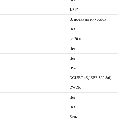
1/2.8″
Встроенный микрофон
Нет
до 20 м
Нет
Нет
IP67
DC12В/PoE(IEEE 802.3af)
DWDR
Нет
Нет
Есть