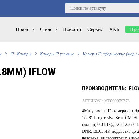
Прайс
О нас
Новости
Сервис
АКБ
Про
ы
IP - Камеры
Камеры IP уличные
Камеры IP сферические (шар с 
2.8MM) IFLOW
ПРОИЗВОДИТЕЛЬ: IFLO
АРТИКУЛ: УТ000079373
4Мп уличная IP-камера с гиб
1/2.8'' Progressive Scan CMO
фильтр; 0.01Лк@F2.2; 2560×
DNR; BLC; ИК-подсветка до 2
человека; видеобитрейт 32кб