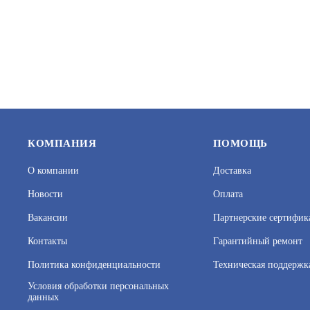
БЮДЖЕТНАЯ ВИДЕОКАМЕРА
ПРОФЕССИ
АРТИКУЛ: УТ000059416
АРТИКУЛ: 
15 390
В КОРЗИНУ
НОВЫЙ
КОМПАНИЯ
ПОМОЩЬ
О компании
Доставка
Новости
Оплата
Вакансии
Партнерские сертифик
Контакты
Гарантийный ремонт
Политика конфиденциальности
Техническая поддержк
F-IC-1349CM(2.8MM)
TR-D4S5 V
Условия обработки персональных
данных
АРТИКУЛ: УТ000079378
АРТИКУЛ: 