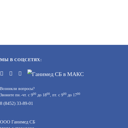
БЮДЖЕТНАЯ ВИДЕОКАМЕРА
АРТИКУЛ: УТ000068102
РОСИТЬ
3 790
В КОРЗИНУ
ЦЕНУ
МЫ В СОЦСЕТЯХ:
Возникли вопросы?
00
00
00
00
Звоните пн.-чт. с 9
до 18
, пт. с 9
до 17
8 (8452) 33-89-01
F-IC-1341M(2.8MM)
ООО Ганимед СБ
БЮДЖЕТНАЯ ВИДЕОКАМЕРА