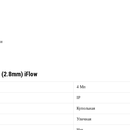
ни
(2.8mm) iFlow
4 Мп
IP
Купольная
Уличная
Нет