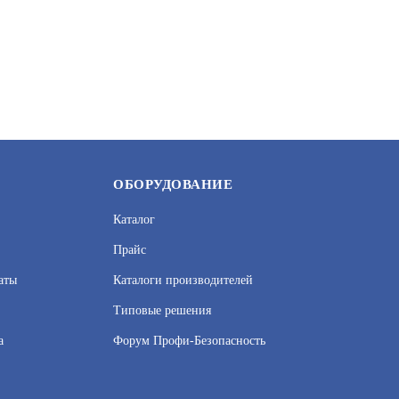
ОНАЛЬНАЯ ВИДЕОКАМЕРА
БЮДЖЕТНАЯ ВИДЕОКАМЕРА
УТ000040603
АРТИКУЛ: УТ000059895
ЗАПРОСИТЬ
ЗАП
ЦЕНУ
ОБОРУДОВАНИЕ
Каталог
Прайс
аты
Каталоги производителей
Типовые решения
а
Форум Профи-Безопасность
2 2.8
DS-I253M(C)(4 MM)
УТ000045439
БЮДЖЕТНАЯ ВИДЕОКАМЕРА