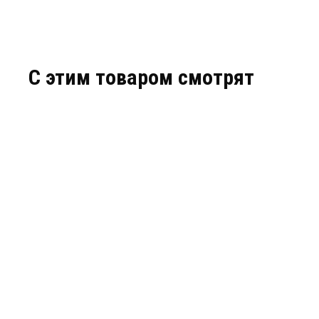
C этим товаром смотрят
DS-I453M(C) (2.8 MM)
IPC-T042-