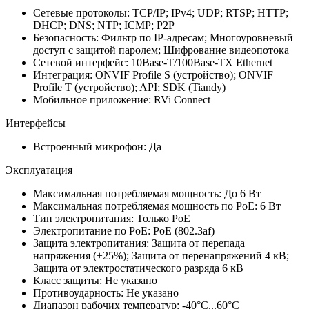
Сетевые протоколы: TCP/IP; IPv4; UDP; RTSP; HTTP;
DHCP; DNS; NTP; ICMP; P2P
Безопасность: Фильтр по IP-адресам; Многоуровневый
доступ с защитой паролем; Шифрование видеопотока
Сетевой интерфейс: 10Base-T/100Base-TX Ethernet
Интеграция: ONVIF Profile S (устройство); ONVIF
Profile T (устройство); API; SDK (Tiandy)
Мобильное приложение: RVi Connect
Интерфейсы
Встроенный микрофон: Да
Эксплуатация
Максимальная потребляемая мощность: До 6 Вт
Максимальная потребляемая мощность по PoE: 6 Вт
Тип электропитания: Только PoE
Электропитание по PoE: PoE (802.3af)
Защита электропитания: Защита от перепада
напряжения (±25%); Защита от перенапряжений 4 кВ;
Защита от электростатического разряда 6 кВ
Класс защиты: Не указано
Противоударность: Не указано
Диапазон рабочих температур: -40°С...60°С