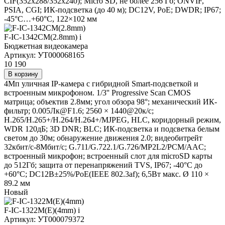
CIF(352x288/352x240); Micro SD, не более 256 Гб; ONVIF,
PSIA, CGI; ИК-подсветка (до 40 м); DC12V, PoE; DWDR; IP67;
-45°C…+60°C, 122×102 мм
F-IC-1342CM(2.8mm)
i
Бюджетная видеокамера
Артикул: УТ000068165
10 190
В корзину
4Мп уличная IP-камера с гибридной Smart-подсветкой и
встроенным микрофоном. 1/3'' Progressive Scan CMOS
матрица; объектив 2.8мм; угол обзора 98°; механический ИК-
фильтр; 0.005Лк@F1.6; 2560 × 1440@20к/с;
H.265/H.265+/H.264/H.264+/MJPEG, HLC, коридорный режим,
WDR 120дБ; 3D DNR; BLC; ИК-подсветка и подсветка белым
светом до 30м; обнаружение движения 2.0; видеобитрейт
32кбит/с-8Мбит/с; G.711/G.722.1/G.726/MP2L2/PCM/AAC;
встроенный микрофон; встроенный слот для microSD карты
до 512Гб; защита от перенапряжений TVS, IP67; -40°C до
+60°C; DC12В±25%/PoE(IEEE 802.3af); 6,5Вт макс. Ø 110 ×
89.2 мм
Новый
F-IC-1322M(E)(4mm)
i
Артикул: УТ000079372