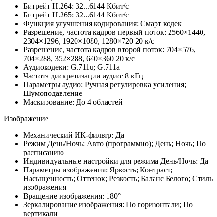
Битрейт H.264: 32...6144 Кбит/с
Битрейт H.265: 32...6144 Кбит/с
Функция улучшения кодирования: Смарт кодек
Разрешение, частота кадров первый поток: 2560×1440,
2304×1296, 1920×1080, 1280×720 20 к/с
Разрешение, частота кадров второй поток: 704×576,
704×288, 352×288, 640×360 20 к/с
Аудиокодеки: G.711u; G.711a
Частота дискретизации аудио: 8 кГц
Параметры аудио: Ручная регулировка усиления;
Шумоподавление
Маскирование: До 4 областей
Изображение
Механический ИК-фильтр: Да
Режим День/Ночь: Авто (программно); День; Ночь; По
расписанию
Индивидуальные настройки для режима День/Ночь: Да
Параметры изображения: Яркость; Контраст;
Насыщенность; Оттенок; Резкость; Баланс Белого; Стиль
изображения
Вращение изображения: 180°
Зеркалирование изображения: По горизонтали; По
вертикали