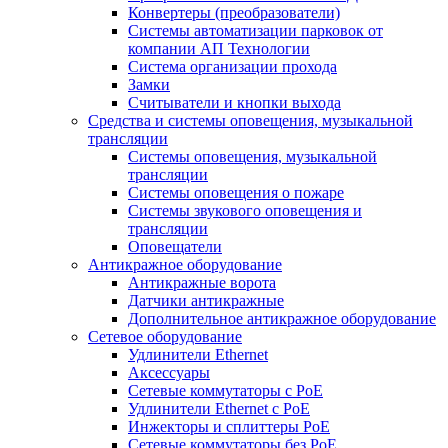
Конвертеры (преобразователи)
Системы автоматизации парковок от
компании АП Технологии
Система организации прохода
Замки
Считыватели и кнопки выхода
Средства и системы оповещения, музыкальной
трансляции
Системы оповещения, музыкальной
трансляции
Системы оповещения о пожаре
Системы звукового оповещения и
трансляции
Оповещатели
Антикражное оборудование
Антикражные ворота
Датчики антикражные
Дополнительное антикражное оборудование
Сетевое оборудование
Удлинители Ethernet
Аксессуары
Сетевые коммутаторы с РоЕ
Удлинители Ethernet с PoE
Инжекторы и сплиттеры РоЕ
Сетевые коммутаторы без РоЕ