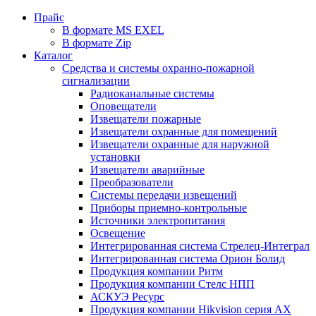
Прайс
В формате MS EXEL
В формате Zip
Каталог
Средства и системы охранно-пожарной
сигнализации
Радиоканальные системы
Оповещатели
Извещатели пожарные
Извещатели охранные для помещений
Извещатели охранные для наружной
установки
Извещатели аварийные
Преобразователи
Системы передачи извещений
Приборы приемно-контрольные
Источники электропитания
Освещение
Интегрированная система Стрелец-Интеграл
Интегрированная система Орион Болид
Продукция компании Ритм
Продукция компании Стелс НПП
АСКУЭ Ресурс
Продукция компании Hikvision серия AX