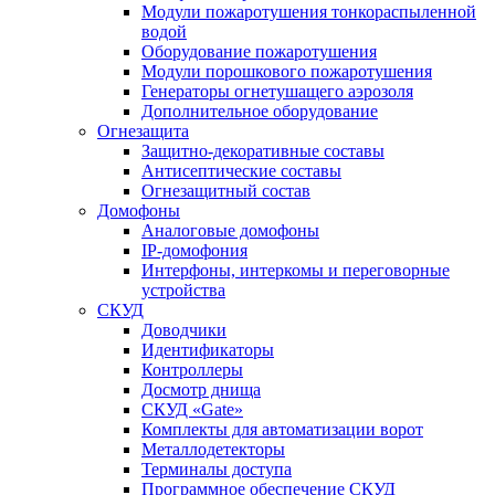
Модули пожаротушения тонкораспыленной
водой
Оборудование пожаротушения
Модули порошкового пожаротушения
Генераторы огнетушащего аэрозоля
Дополнительное оборудование
Огнезащита
Защитно-декоративные составы
Антисептические составы
Огнезащитный состав
Домофоны
Аналоговые домофоны
IP-домофония
Интерфоны, интеркомы и переговорные
устройства
СКУД
Доводчики
Идентификаторы
Контроллеры
Досмотр днища
СКУД «Gate»
Комплекты для автоматизации ворот
Металлодетекторы
Терминалы доступа
Программное обеспечение СКУД