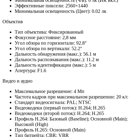
Минимальная освещенность (Ч/Б): 0 лк (ИК вкл.)
Эффективные пиксели: 2560×1440
Минимальная освещенность (Цвет): 0.02 лк
Объектив
Тип объектива: Фиксированный
Фокусное расстояние: 2,8 мм
Угол обзора по горизонтали: 92.8°
Угол обзора по вертикали: 52.2°
Дальность обнаружения (макс.): 56.1 м
Дальность распознавания (макс.): 11.2 м
Дальность идентификации (макс.): 5 м
Апертура: F1.6
Видео и аудио
Максимальное разрешение: 4 Мп
Частота кадров при максимальном разрешении: 20 к/с
Стандарт видеосигнала: PAL; NTSC
Видеокодеки (первый поток): H.264; H.265
Видеокодеки (второй поток): H.264; H.265
Профиль H.264: Базовый (Baseline); Основной (Main);
Высокий (High)
Профиль H.265: Основной (Main)
Тип битрейта: CBR; VBR