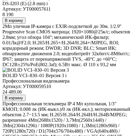
DS-I203 (E) (2.8 mm)
i
Артикул: УТ000057611
8 190
В корзину
2Мп уличная IP-камера с EXIR-подсветкой до 30м. 1/2.9''
Progressive Scan CMOS матрица; 1920×1080@25к/с; объектив
2.8мм; угол обзора 104°; механический ИК-фильтр;
0.01Лк@F2.0; H.265/H.265+/H.264/H.264+/MJPEG, ROI;
коридорный режим; DWDR; 3D DNR; BLC; Smart ИК;
обнаружение движения 2.0; видеобитрейт 32кбит/с-8Мбит/с;
IP67; защита от перенапряжений TVS, -40°C до +60°C;
DC12В±25%/PoE(802.3af); 6.5Вт макс. Ø 110 х 93,2 мм
BOLID VCI–830–01 Версия 3
i
Профессиональная видеокамера
Артикул: УТ000059510
24 489.06
В корзину
Профессиональная телекамера IP 4 Мп купольная, 1/3"
КМОП; 0.008 лк (ИК-выкл.)/0 лк (ИК-вкл.); моторизованный
объектив 2.7−13.5 мм; H.265/H.264/H.264H/H.264B/MJPEG;
разрешение 4Mп(2688x1520) / 3,7Mп(2560x1440) /
3Mп(2304x1296) / 1080P(1920x1080) / 1,3Mп(1280x960) /
720P(1280x720) / D1(704x576/704x480) / VGA(640x480) /