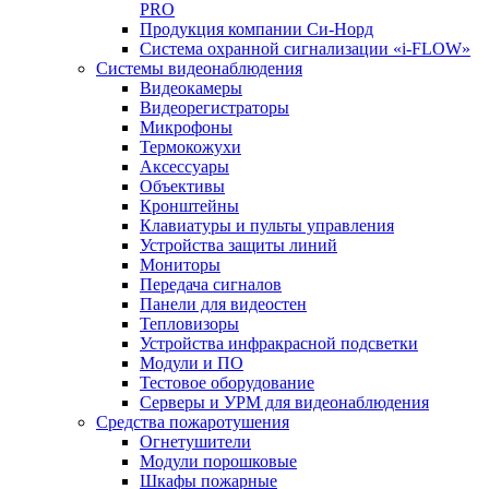
PRO
Продукция компании Си-Норд
Система охранной сигнализации «i-FLOW»
Системы видеонаблюдения
Видеокамеры
Видеорегистраторы
Микрофоны
Термокожухи
Аксессуары
Объективы
Кронштейны
Клавиатуры и пульты управления
Устройства защиты линий
Мониторы
Передача сигналов
Панели для видеостен
Тепловизоры
Устройства инфракрасной подсветки
Модули и ПО
Тестовое оборудование
Серверы и УРМ для видеонаблюдения
Средства пожаротушения
Огнетушители
Модули порошковые
Шкафы пожарные