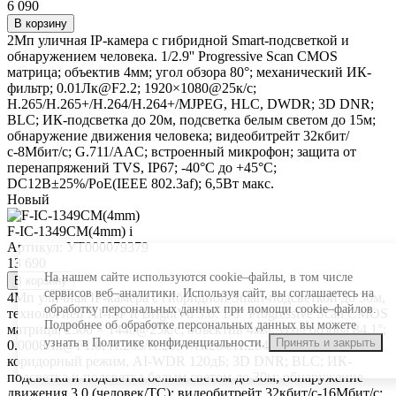
6 090
В корзину
2Мп уличная IP-камера с гибридной Smart-подсветкой и
обнаружением человека. 1/2.9'' Progressive Scan CMOS
матрица; объектив 4мм; угол обзора 80°; механический ИК-
фильтр; 0.01Лк@F2.2; 1920×1080@25к/с;
H.265/H.265+/H.264/H.264+/MJPEG, HLC, DWDR; 3D DNR;
BLC; ИК-подсветка до 20м, подсветка белым светом до 15м;
обнаружение движения человека; видеобитрейт 32кбит/
с-8Мбит/с; G.711/AAC; встроенный микрофон; защита от
перенапряжений TVS, IP67; -40°C до +45°C;
DC12В±25%/PoE(IEEE 802.3af); 6,5Вт макс.
Новый
F-IC-1349CM(4mm)
i
Артикул: УТ000079379
13 690
На нашем сайте используются cookie–файлы, в том числе
В корзину
сервисов веб–аналитики. Используя сайт, вы соглашаетесь на
4Мп уличная IP-камера с гибридной Smart-подсветкой до 30м,
обработку персональных данных при помощи cookie–файлов.
технологией AI-ISP и BrightVu 3.0. 1/3'' Progressive Scan CMOS
Подробнее об обработке персональных данных вы можете
матрица; 2560 × 1440@25к/с; объектив 4мм; угол обзора 84.1°;
узнать в Политике конфиденциальности.
Принять и закрыть
0.0008Лк@F1.0; H.265/H.265+/H.264/H.264+/MJPEG, HLC,
коридорный режим, AI-WDR 120дБ; 3D DNR; BLC; ИК-
подсветка и подсветка белым светом до 30м; обнаружение
движения 3.0 (человек/ТС); видеобитрейт 32кбит/с-16Мбит/с;