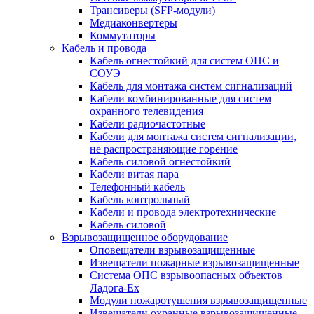
Трансиверы (SFP-модули)
Медиаконвертеры
Коммутаторы
Кабель и провода
Кабель огнестойкий для систем ОПС и
СОУЭ
Кабель для монтажа систем сигнализаций
Кабели комбинированные для систем
охранного телевидения
Кабели радиочастотные
Кабели для монтажа систем сигнализации,
не распространяющие горение
Кабель силовой огнестойкий
Кабели витая пара
Телефонный кабель
Кабель контрольный
Кабели и провода электротехнические
Кабель силовой
Взрывозащищенное оборудование
Оповещатели взрывозащищенные
Извещатели пожарные взрывозащищенные
Система ОПС взрывоопасных объектов
Ладога-Ex
Модули пожаротушения взрывозащищенные
Извещатели охранные взрывозащищенные