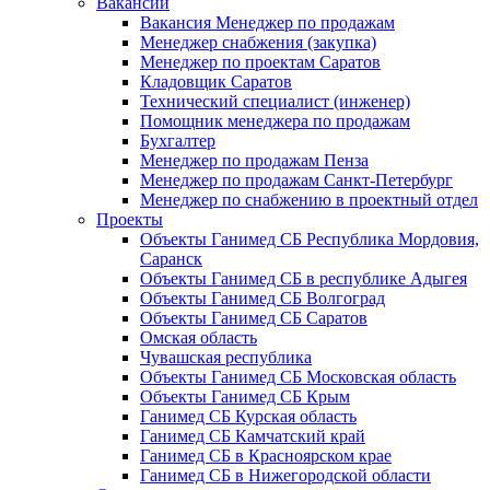
Вакансии
Вакансия Менеджер по продажам
Менеджер снабжения (закупка)
Менеджер по проектам Саратов
Кладовщик Саратов
Технический специалист (инженер)
Помощник менеджера по продажам
Бухгалтер
Менеджер по продажам Пенза
Менеджер по продажам Санкт-Петербург
Менеджер по снабжению в проектный отдел
Проекты
Объекты Ганимед СБ Республика Мордовия,
Саранск
Объекты Ганимед СБ в республике Адыгея
Объекты Ганимед СБ Волгоград
Объекты Ганимед СБ Саратов
Омская область
Чувашская республика
Объекты Ганимед СБ Московская область
Объекты Ганимед СБ Крым
Ганимед СБ Курская область
Ганимед СБ Камчатский край
Ганимед СБ в Красноярском крае
Ганимед СБ в Нижегородской области