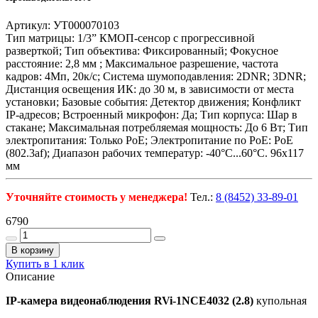
Артикул: УТ000070103
Тип матрицы: 1/3” КМОП-сенсор с прогрессивной
разверткой; Тип объектива: Фиксированный; Фокусное
расстояние: 2,8 мм ; Максимальное разрешение, частота
кадров: 4Мп, 20к/с; Система шумоподавления: 2DNR; 3DNR;
Дистанция освещения ИК: до 30 м, в зависимости от места
установки; Базовые события: Детектор движения; Конфликт
IP-адресов; Встроенный микрофон: Да; Тип корпуса: Шар в
стакане; Максимальная потребляемая мощность: До 6 Вт; Тип
электропитания: Только PoE; Электропитание по PoE: PoE
(802.3af); Диапазон рабочих температур: -40°С...60°С. 96х117
мм
Уточняйте стоимость у менеджера!
Тел.:
8 (8452) 33-89-01
6790
В корзину
Купить в 1 клик
Описание
IP-камера видеонаблюдения RVi-1NCE4032 (2.8)
купольная