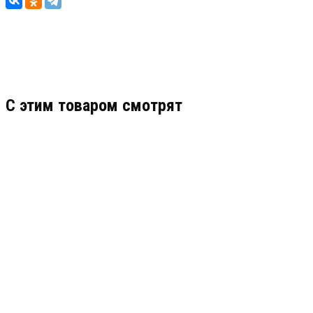
C этим товаром смотрят
RVI-1NCZ53523 (5-115)
АРТИКУЛ: УТ000054593
73 990
В КОРЗИНУ