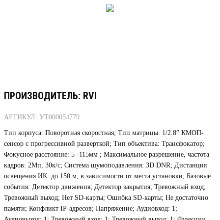
ПРОИЗВОДИТЕЛЬ: RVI
АРТИКУЛ: УТ000054779
Тип корпуса: Поворотная скоростная; Тип матрицы: 1/2.8” КМОП-
сенсор с прогрессивной разверткой; Тип объектива: Трансфокатор;
Фокусное расстояние: 5 -115мм ; Максимальное разрешение, частота
кадров: 2Мп, 30к/с; Система шумоподавления: 3D DNR; Дистанция
освещения ИК: до 150 м, в зависимости от места установки; Базовые
события: Детектор движения; Детектор закрытия; Тревожный вход;
Тревожный выход; Нет SD-карты; Ошибка SD-карты; Не достаточно
памяти; Конфликт IP-адресов; Напряжение; Аудиовход: 1;
Аудиовыход: 1; Тревожный вход: 1; Тревожный выход: 1; Функции