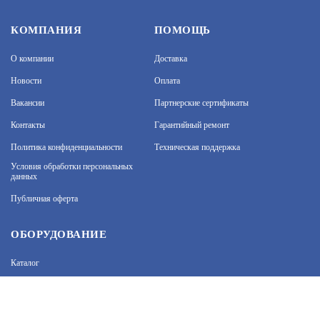
BOLID VCI–240–01 ВЕРСИЯ 2
КОМПАНИЯ
ПОМОЩЬ
О компании
Доставка
ПРОФЕССИОНАЛЬНАЯ ВИДЕОКАМЕРА
АРТИКУЛ: УТ000034177
Новости
Оплата
Вакансии
Партнерские сертификаты
48 293.7
В КОРЗИНУ
Контакты
Гарантийный ремонт
Политика конфиденциальности
Техническая поддержка
На нашем сайте используются cookie–файлы, в том
числе сервисов веб–аналитики. Используя сайт, вы
Условия обработки персональных
данных
соглашаетесь на обработку персональных данных
при помощи cookie–файлов. Подробнее об
DS-I252M(B) (2.8 MM)
Публичная оферта
обработке персональных данных вы можете узнать
в Политике конфиденциальности.
Принять и закрыть
БЮДЖЕТНАЯ ВИДЕОКАМЕРА
ОБОРУДОВАНИЕ
АРТИКУЛ: УТ000059891
Каталог
ЗАПРОСИТЬ ЦЕНУ
Прайс
Каталоги производителей