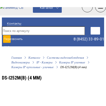
0
0
Каталог
Контакты
8 (8452) 33-89-01
Перезвонить
мне
Главная
Каталог
Системы видеонаблюдения
Видеокамеры
IP - Камеры
Камеры IP уличные
Камеры IP купольные - уличные
DS-I252M(B) (4 mm)
DS-I252M(B) (4 MM)