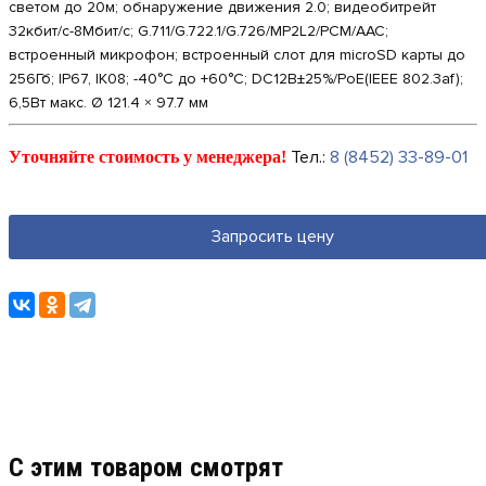
светом до 20м; обнаружение движения 2.0; видеобитрейт
32кбит/с-8Мбит/с; G.711/G.722.1/G.726/MP2L2/PCM/AAC;
встроенный микрофон; встроенный слот для microSD карты до
256Гб; IP67, IK08; -40°C до +60°C; DC12В±25%/PoE(IEEE 802.3af);
6,5Вт макс. Ø 121.4 × 97.7 мм
Тел.:
8 (8452) 33-89-01
Уточняйте стоимость у менеджера!
Запросить цену
C этим товаром смотрят