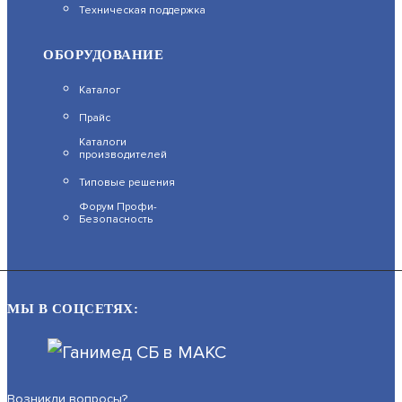
Техническая поддержка
В КОРЗИНУ
ОБОРУДОВАНИЕ
Каталог
Прайс
F-IC-1446CM(2.8MM)
Каталоги
производителей
АРТИКУЛ: УТ000068210
Типовые решения
Форум Профи-
Безопасность
12 990
В КОРЗИНУ
МЫ В СОЦСЕТЯХ:
F-IC-2449C2MS/Y(2.8MM)
Возникли вопросы?