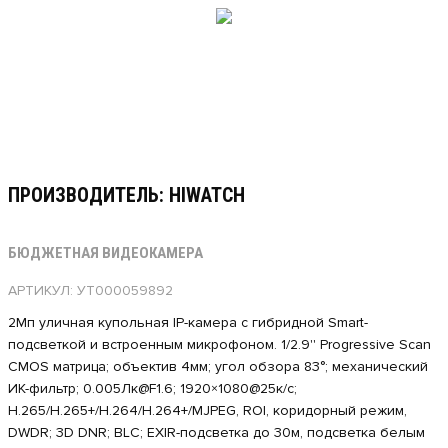
ПРОИЗВОДИТЕЛЬ: HIWATCH
БЮДЖЕТНАЯ ВИДЕОКАМЕРА
АРТИКУЛ: УТ000059892
2Мп уличная купольная IP-камера с гибридной Smart-
подсветкой и встроенным микрофоном. 1/2.9'' Progressive Scan
CMOS матрица; объектив 4мм; угол обзора 83°; механический
ИК-фильтр; 0.005Лк@F1.6; 1920×1080@25к/с;
H.265/H.265+/H.264/H.264+/MJPEG, ROI, коридорный режим,
DWDR; 3D DNR; BLC; EXIR-подсветка до 30м, подсветка белым