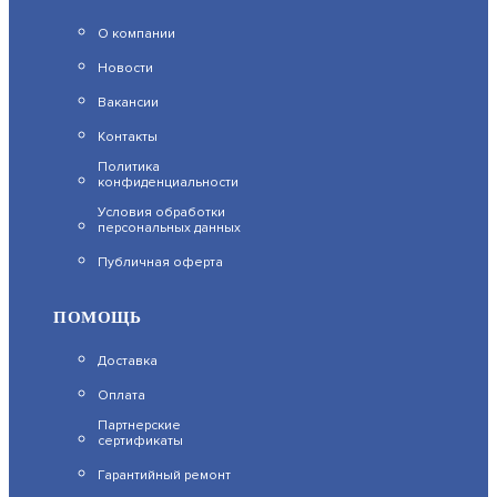
О компании
DS-2CD2523G2-IS(4MM)
Новости
АРТИКУЛ: УТ000053751
Вакансии
Контакты
Политика
конфиденциальности
ЗАПРОСИТЬ ЦЕНУ
Условия обработки
персональных данных
Публичная оферта
ПОМОЩЬ
BOLID VCI–230 ВЕРСИЯ 5
Доставка
ПРОФЕССИОНАЛЬНАЯ ВИДЕОКАМЕРА
Оплата
АРТИКУЛ: УТ000070577
Партнерские
сертификаты
23 082.4
Гарантийный ремонт