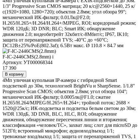
4Мп уличная купольная IP-камера с EXIR-подсветкой до 30м.
1/3'' Progressive Scan CMOS матрица; 20 к/с@2560×1440, 25 к/
с(1920×1080, 1280×720); объектив 2.8мм; угол обзора 99°;
механический ИК-фильтр; 0.01Лк@F2.0;
H.265/H.265+/H.264/H.264+/MJPEG, ROI; коридорный режим;
WDR 120дБ; 3D DNR; BLC; Smart ИК; обнаружение
движения 2.0; видеобитрейт 32кбит/с-8Мбит/с; IP67, IK10;
защита от перенапряжений TVS; -40°C до +60°C;
DC12В±25%/PoE(802.3af); 6.5Вт макс. Ø 110.8 × 84.7 мм
F-IC-2446CMS(2.8mm)
i
Артикул: УТ000068344
17 390
В корзину
4Мп уличная купольная IP-камера с гибридной Smart
подсветкой до 30м, технологией BrightVu и SharpSense. 1/1.8"
Progressive Scan CMOS; объектив 2.8мм; угол обзора 104°;
механический ИК-фильтр; 0.0005лк@F1.0; сжатие
H.265/H.264/MJPEG/H.265+/H.264+; тройной поток; 2688 ×
1520@25к/с; ИК-подсветка и подсветка белым светом до 30м;
WDR 130дБ, 3D DNR, BLC, HLC, ROI; обнаружение
движения, обнаружение пересечения линии и вторжения;
классификация «человек/ТС», захват лиц; слот для microSD до
512Гб; встроенный микрофон; аудиовход/выход 1/1;
тревожные вход/выход 1/1; защита от перенапряжений TVS, 1