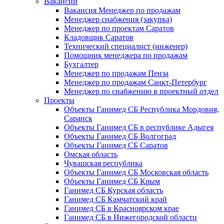
Вакансии
Вакансия Менеджер по продажам
Менеджер снабжения (закупка)
Менеджер по проектам Саратов
Кладовщик Саратов
Технический специалист (инженер)
Помощник менеджера по продажам
Бухгалтер
Менеджер по продажам Пенза
Менеджер по продажам Санкт-Петербург
Менеджер по снабжению в проектный отдел
Проекты
Объекты Ганимед СБ Республика Мордовия,
Саранск
Объекты Ганимед СБ в республике Адыгея
Объекты Ганимед СБ Волгоград
Объекты Ганимед СБ Саратов
Омская область
Чувашская республика
Объекты Ганимед СБ Московская область
Объекты Ганимед СБ Крым
Ганимед СБ Курская область
Ганимед СБ Камчатский край
Ганимед СБ в Красноярском крае
Ганимед СБ в Нижегородской области