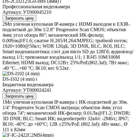
DS-2CD2125G0-IMS (4мм)
i
Профессиональная видеокамера
Артикул: УТ000045210
Запросить цену
2Мп уличная купольная IP-камера с HDMI выходом и EXIR-
подсветкой до 30м 1/2.8" Progressive Scan CMOS; объектив
4мм; угол обзора 86°; механический ИК-фильтр;
0.009лк@F1.6; сжатие H.265/H.264/MJPEG; тройной поток;
1920×1080@50к/с; WDR 120дБ, 3D DNR, BLC, ROI, HLC;
Smart видеоаналитика; слот для micro SD до 128Гб; аудиовход/
выход 1/1; тревожные вход/выход 1/1; 1 RJ45 10M/100M
Ethernet; HDMI выход; DC12В± 25%/PoE(802.3af); 7Вт макс;
-40 °C...+60 °C; IK10; вес 0.52кг.
DS-I102 (4 mm)
i
Бюджетная видеокамера
Артикул: УТ000024241
Запросить цену
1Мп уличная купольная IP-камера с ИК-подсветкой до 30м.
1/4'' Progressive Scan CMOS матрица; объектив 4мм; угол
обзора 74°; механический ИК-фильтр; 0.01Лк@F1.2; DWDR;
3D DNR; BLC; Smart ИК; видеобитрейт 32кб/с -2Мб/с; IP67;
IK10; -40°C до +60°C; 12В ±25%/PoE (802.3af); 4Вт макс.. Ø
111 х 82мм