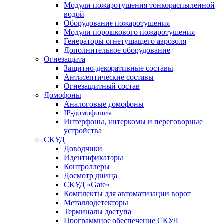
Модули пожаротушения тонкораспыленной
водой
Оборудование пожаротушения
Модули порошкового пожаротушения
Генераторы огнетушащего аэрозоля
Дополнительное оборудование
Огнезащита
Защитно-декоративные составы
Антисептические составы
Огнезащитный состав
Домофоны
Аналоговые домофоны
IP-домофония
Интерфоны, интеркомы и переговорные
устройства
СКУД
Доводчики
Идентификаторы
Контроллеры
Досмотр днища
СКУД «Gate»
Комплекты для автоматизации ворот
Металлодетекторы
Терминалы доступа
Программное обеспечение СКУД