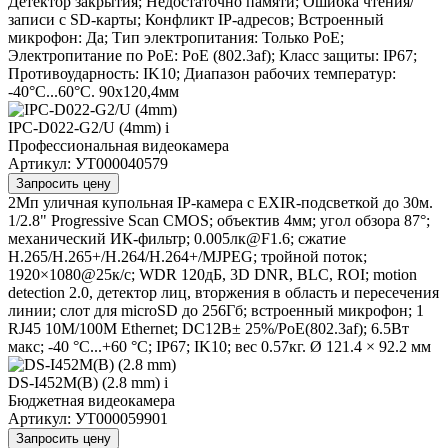
Детектор закрытия; Недостаточно памяти; Ошибка чтения/
записи с SD-карты; Конфликт IP-адресов; Встроенный
микрофон: Да; Тип электропитания: Только PoE;
Электропитание по PoE: PoE (802.3af); Класс защиты: IP67;
Противоударность: IK10; Диапазон рабочих температур:
-40°С...60°С. 90х120,4мм
IPC-D022-G2/U (4mm)
i
Профессиональная видеокамера
Артикул: УТ000040579
Запросить цену
2Мп уличная купольная IP-камера с EXIR-подсветкой до 30м.
1/2.8" Progressive Scan CMOS; объектив 4мм; угол обзора 87°;
механический ИК-фильтр; 0.005лк@F1.6; сжатие
H.265/H.265+/H.264/H.264+/MJPEG; тройной поток;
1920×1080@25к/с; WDR 120дБ, 3D DNR, BLC, ROI; motion
detection 2.0, детектор лиц, вторжения в область и пересечения
линии; слот для microSD до 256Гб; встроенный микрофон; 1
RJ45 10M/100M Ethernet; DC12В± 25%/PoE(802.3af); 6.5Вт
макс; -40 °C...+60 °C; IP67; IK10; вес 0.57кг. Ø 121.4 × 92.2 мм
DS-I452M(B) (2.8 mm)
i
Бюджетная видеокамера
Артикул: УТ000059901
Запросить цену