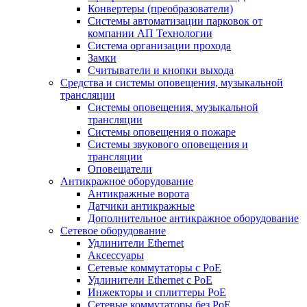
Конвертеры (преобразователи)
Системы автоматизации парковок от
компании АП Технологии
Система организации прохода
Замки
Считыватели и кнопки выхода
Средства и системы оповещения, музыкальной
трансляции
Системы оповещения, музыкальной
трансляции
Системы оповещения о пожаре
Системы звукового оповещения и
трансляции
Оповещатели
Антикражное оборудование
Антикражные ворота
Датчики антикражные
Дополнительное антикражное оборудование
Сетевое оборудование
Удлинители Ethernet
Аксессуары
Сетевые коммутаторы с РоЕ
Удлинители Ethernet с PoE
Инжекторы и сплиттеры РоЕ
Сетевые коммутаторы без РоЕ