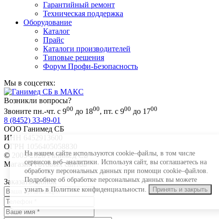
Гарантийный ремонт
Техническая поддержка
Оборудование
Каталог
Прайс
Каталоги производителей
Типовые решения
Форум Профи-Безопасность
Мы в соцсетях:
Возникли вопросы?
00
00
00
00
Звоните пн.-чт. с 9
до 18
, пт. с 9
до 17
8 (8452) 33-89-01
ООО Ганимед СБ
ИНН 6452913600
ОГРН 1056405058830
На нашем сайте используются cookie–файлы, в том числе
© 2005-2026 Ганимед СБ
сервисов веб–аналитики. Используя сайт, вы соглашаетесь на
Магазин готовых сайтов
KUPIWEB.RU
обработку персональных данных при помощи cookie–файлов.
beget - хостинг провайдер
Подробнее об обработке персональных данных вы можете
Заказать звонок
узнать в Политике конфиденциальности.
Принять и закрыть