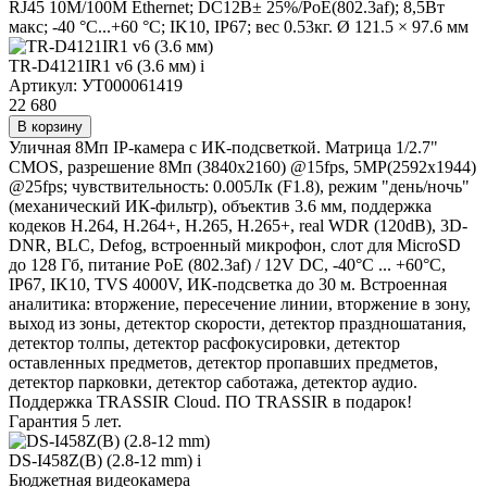
RJ45 10M/100M Ethernet; DC12В± 25%/PoE(802.3af); 8,5Вт
макс; -40 °C...+60 °C; IK10, IP67; вес 0.53кг. Ø 121.5 × 97.6 мм
TR-D4121IR1 v6 (3.6 мм)
i
Артикул: УТ000061419
22 680
В корзину
Уличная 8Мп IP-камера с ИК-подсветкой. Матрица 1/2.7"
CMOS, разрешение 8Мп (3840x2160) @15fps, 5MP(2592x1944)
@25fps; чувствительность: 0.005Лк (F1.8), режим "день/ночь"
(механический ИК-фильтр), объектив 3.6 мм, поддержка
кодеков H.264, H.264+, H.265, H.265+, real WDR (120dB), 3D-
DNR, BLC, Defog, встроенный микрофон, слот для MicroSD
до 128 Гб, питание PoE (802.3af) / 12V DC, -40°C ... +60°C,
IP67, IK10, TVS 4000V, ИК-подсветка до 30 м. Встроенная
аналитика: вторжение, пересечение линии, вторжение в зону,
выход из зоны, детектор скорости, детектор праздношатания,
детектор толпы, детектор расфокусировки, детектор
оставленных предметов, детектор пропавших предметов,
детектор парковки, детектор саботажа, детектор аудио.
Поддержка TRASSIR Cloud. ПО TRASSIR в подарок!
Гарантия 5 лет.
DS-I458Z(B) (2.8-12 mm)
i
Бюджетная видеокамера