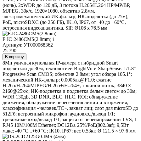
(ночь), 2xWDR до 120 дБ, 3 потока H.265/Н.264 HP/MP/BP,
MJPEG, 30к/с, 1920×1080, объектив 2.8мм,
электромеханический ИК-фильтр, ИК-подсветка (до 25м),
PoE, microSDXC (до 256 ГБ), IK10, IP67, от -40 до +60°С,
встроенная видеоаналитика, SIP. Ø106 х 76.5 мм
F-IC-2486CMS(2.8mm)
i
Артикул: УТ000068362
25 790
В корзину
8Мп уличная купольная IP-камера с гибридной Smart
подсветкой до 30м, технологией BrightVu и SharpSense. 1/1.8"
Progressive Scan CMOS; объектив 2.8мм; угол обзора 105.1°;
механический ИК-фильтр; 0.0005лк@F1.0; сжатие
H.265/H.264/MJPEG/H.265+/H.264+; тройной поток; 3840 ×
2160@25к/с; ИК-подсветка и подсветка белым светом до 30м;
WDR 130дБ, 3D DNR, BLC, HLC, ROI; обнаружение
движения, обнаружение пересечения линии и вторжения;
классификация «человек/ТС», захват лиц; слот для microSD до
512Гб; встроенный микрофон; аудиовход/выход 1/1;
тревожные вход/выход 1/1; защита от перенапряжений TVS, 1
RJ45 10M/100M Ethernet; DC12В± 25%/PoE(802.3af); 9,5Вт
макс; -40 °C...+60 °C; IK10, IP67; вес 0.53кг. Ø 121.5 × 97.6 мм