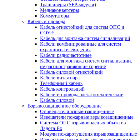
Трансиверы (SFP-модули)
Медиаконвертеры
Коммутаторы
Кабель и провода
Кабель огнестойкий для систем ОПС и
СОУЭ
Кабель для монтажа систем сигнализаций
Кабели комбинированные для систем
охранного телевидения
Кабели радиочастотные
Кабели для монтажа систем сигнализации,
не распространяющие горение
Кабель силовой огнестойкий
Кабели витая пара
Телефонный кабель
Кабель контрольный
Кабели и провода электротехнические
Кабель силовой
Взрывозащищенное оборудование
Оповещатели взрывозащищенные
Извещатели пожарные взрывозащищенные
Система ОПС взрывоопасных объектов
Ладога-Ex
Модули пожаротушения взрывозащищенные
Извещатели охранные взрывозащищенные