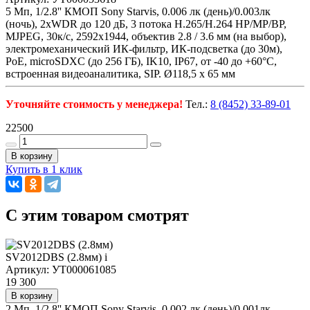
5 Мп, 1/2.8'' КМОП Sony Starvis, 0.006 лк (день)/0.003лк
(ночь), 2xWDR до 120 дБ, 3 потока H.265/Н.264 HP/MP/BP,
MJPEG, 30к/с, 2592x1944, объектив 2.8 / 3.6 мм (на выбор),
электромеханический ИК-фильтр, ИК-подсветка (до 30м),
PoE, microSDXC (до 256 ГБ), IK10, IP67, от -40 до +60°С,
встроенная видеоаналитика, SIP. Ø118,5 х 65 мм
Уточняйте стоимость у менеджера!
Тел.:
8 (8452) 33-89-01
22500
В корзину
Купить в 1 клик
C этим товаром смотрят
SV2012DBS (2.8мм)
i
Артикул: УТ000061085
19 300
В корзину
2 Мп, 1/2.8'' КМОП Sony Starvis, 0.002 лк (день)/0.001лк