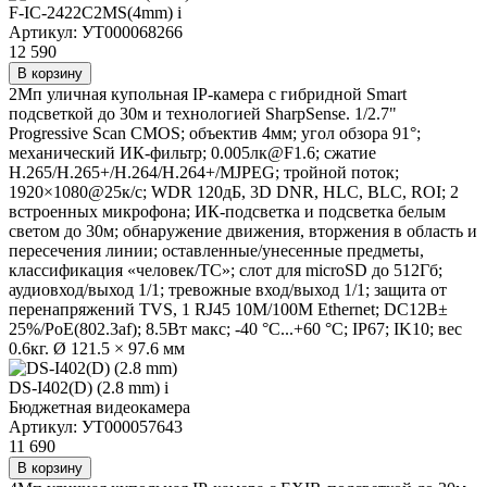
F-IC-2422C2MS(4mm)
i
Артикул: УТ000068266
12 590
В корзину
2Мп уличная купольная IP-камера с гибридной Smart
подсветкой до 30м и технологией SharpSense. 1/2.7"
Progressive Scan CMOS; объектив 4мм; угол обзора 91°;
механический ИК-фильтр; 0.005лк@F1.6; сжатие
H.265/H.265+/H.264/H.264+/MJPEG; тройной поток;
1920×1080@25к/с; WDR 120дБ, 3D DNR, HLC, BLC, ROI; 2
встроенных микрофона; ИК-подсветка и подсветка белым
светом до 30м; обнаружение движения, вторжения в область и
пересечения линии; оставленные/унесенные предметы,
классификация «человек/ТС»; слот для microSD до 512Гб;
аудиовход/выход 1/1; тревожные вход/выход 1/1; защита от
перенапряжений TVS, 1 RJ45 10M/100M Ethernet; DC12В±
25%/PoE(802.3af); 8.5Вт макс; -40 °C...+60 °C; IP67; IK10; вес
0.6кг. Ø 121.5 × 97.6 мм
DS-I402(D) (2.8 mm)
i
Бюджетная видеокамера
Артикул: УТ000057643
11 690
В корзину