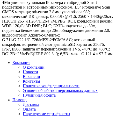
4Мп уличная купольная IP-камера с гибридной Smart-
подсветкой и встроенным микрофоном. 1/3'' Progressive Scan
CMOS матрица; объектив 2.8мм; угол обзора 98°;
механический ИК-фильтр; 0.005Лк@F1.6; 2560 × 1440@20к/с;
H.265/H.265+/H.264/H.264+/MJPEG, ROI, коридорный режим,
WDR 120дБ; 3D DNR; BLC; EXIR-подсветка до 30м,
подсветка белым светом до 20м; обнаружение движения 2.0;
видеобитрейт 32кбит/с-8Мбит/с;
G.711/G.722.1/G.726/MP2L2/PCM/AAC; встроенный
микрофон; встроенный слот для microSD карты до 256Гб;
IP67, IK08; защита от перенапряжений TVS, -40°C до +60°C;
DC12В±25%/PoE(IEEE 802.3af); 6,5Вт макс. Ø 121.4 × 97.7 мм
Компания
О компании
Новости
Вакансии
Контакты
Политика конфиденциальности
Условия обработки персональных данных
Публичная оферта
Помощь
Доставка
Оплата
Партнерские сертификаты