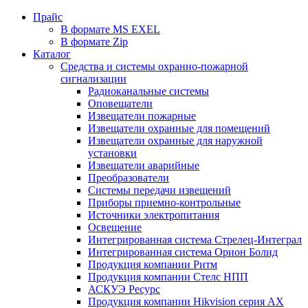
Прайс
В формате MS EXEL
В формате Zip
Каталог
Средства и системы охранно-пожарной
сигнализации
Радиоканальные системы
Оповещатели
Извещатели пожарные
Извещатели охранные для помещений
Извещатели охранные для наружной
установки
Извещатели аварийные
Преобразователи
Системы передачи извещений
Приборы приемно-контрольные
Источники электропитания
Освещение
Интегрированная система Стрелец-Интеграл
Интегрированная система Орион Болид
Продукция компании Ритм
Продукция компании Стелс НПП
АСКУЭ Ресурс
Продукция компании Hikvision серия AX