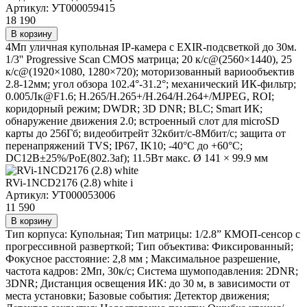
Артикул: УТ000059415
18 190
В корзину
4Мп уличная купольная IP-камера с EXIR-подсветкой до 30м.
1/3'' Progressive Scan CMOS матрица; 20 к/с@(2560×1440), 25
к/с@(1920×1080, 1280×720); моторизованный вариообъектив
2.8-12мм; угол обзора 102.4°-31.2°; механический ИК-фильтр;
0.005Лк@F1.6; H.265/H.265+/H.264/H.264+/MJPEG, ROI;
коридорный режим; DWDR; 3D DNR; BLC; Smart ИК;
обнаружение движения 2.0; встроенный слот для microSD
карты до 256Гб; видеобитрейт 32кбит/с-8Мбит/с; защита от
перенапряжений TVS; IP67, IK10; -40°C до +60°C;
DC12В±25%/PoE(802.3af); 11.5Вт макс. Ø 141 × 99.9 мм
RVi-1NCD2176 (2.8) white
i
Артикул: УТ000053006
11 590
В корзину
Тип корпуса: Купольная; Тип матрицы: 1/2.8” КМОП-сенсор с
прогрессивной разверткой; Тип объектива: Фиксированный;
Фокусное расстояние: 2,8 мм ; Максимальное разрешение,
частота кадров: 2Мп, 30к/с; Система шумоподавления: 2DNR;
3DNR; Дистанция освещения ИК: до 30 м, в зависимости от
места установки; Базовые события: Детектор движения;