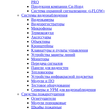
PRO
Продукция компании Си-Норд
Система охранной сигнализации «i-FLOW»
Системы видеонаблюдения
Видеокамеры
Видеорегистраторы
Микрофоны
Термокожухи
Аксессуары
Объективы
Кронштейны
Клавиатуры и пульты управления
Устройства защиты линий
Мониторы
Передача сигналов
Панели для видеостен
Тепловизоры
Устройства инфракрасной подсветки
Модули и ПО
Тестовое оборудование
Серверы и УРМ для видеонаблюдения
Средства пожаротушения
Огнетушители
Модули порошковые
Шкафы пожарные