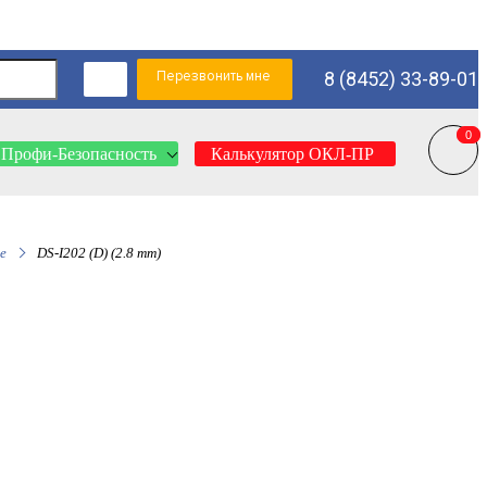
Перезвонить мне
8 (8452) 33-89-01
0
0
Профи-Безопасность
Калькулятор ОКЛ-ПР
е
DS-I202 (D) (2.8 mm)