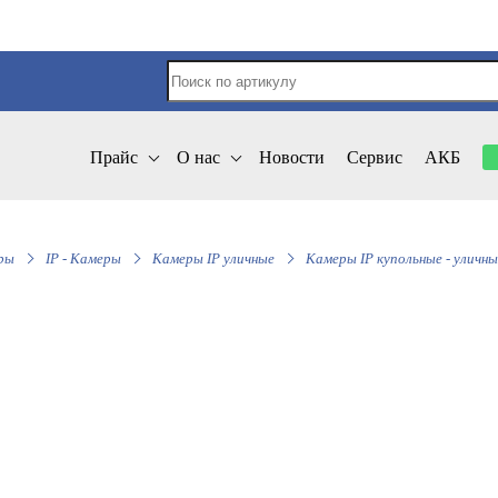
Прайс
О нас
Новости
Сервис
АКБ
ры
IP - Камеры
Камеры IP уличные
Камеры IP купольные - уличны