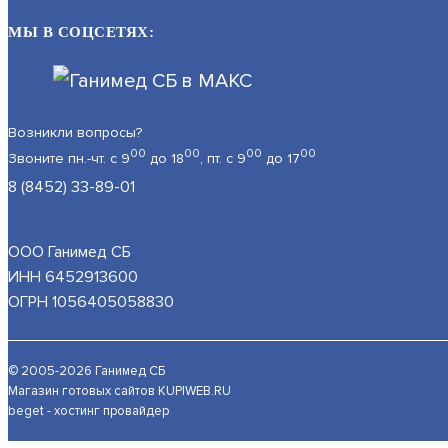
МЫ В СОЦСЕТЯХ:
Возникли вопросы?
00
00
00
00
Звоните пн.-чт. с 9
до 18
, пт. с 9
до 17
8 (8452) 33-89-01
ООО Ганимед СБ
ИНН 6452913600
ОГРН 1056405058830
На нашем сайте используются cookie–файлы, в том числе
© 2005-2026 Ганимед СБ
Подробнее об обработке персональных данных вы может
Магазин готовых сайтов
KUPIWEB.RU
beget - хостинг провайдер