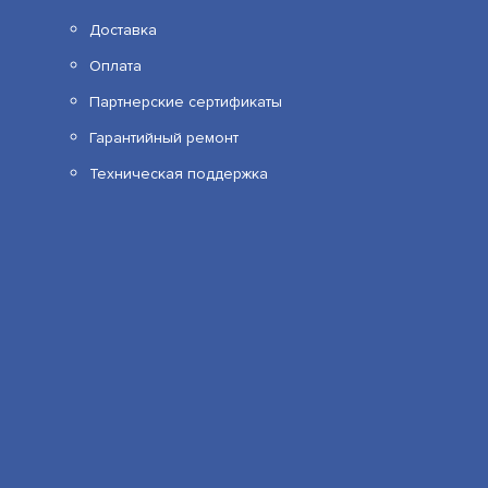
Доставка
Оплата
Партнерские сертификаты
Гарантийный ремонт
Техническая поддержка
RVI-1NCD2379 (2.7-13.5)
АРТИКУЛ: УТ000068813
20 390
В КОРЗИНУ