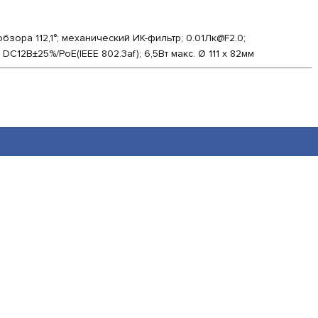
обзора 112,1°; механический ИК-фильтр; 0.01Лк@F2.0;
DC12В±25%/PoE(IEEE 802.3af); 6,5Вт макс. Ø 111 х 82мм