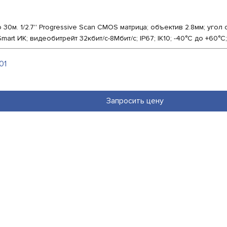
0м. 1/2.7'' Progressive Scan CMOS матрица; объектив 2.8мм; угол 
rt ИК; видеобитрейт 32кбит/с-8Мбит/с; IP67; IK10; -40°C до +60°C; 
01
Запросить цену