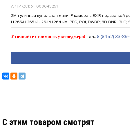
АРТИКУЛ: УТ000043251
2Мп уличная купольная мини IP-камера с EXIR-подсветкой до 3
H.265/H.265+/H.264/H.264+/MJPEG, ROI, DWDR; 3D DNR; BLC; Sma
Тел.:
8 (8452) 33-89-
Уточняйте стоимость у менеджера!
C этим товаром смотрят