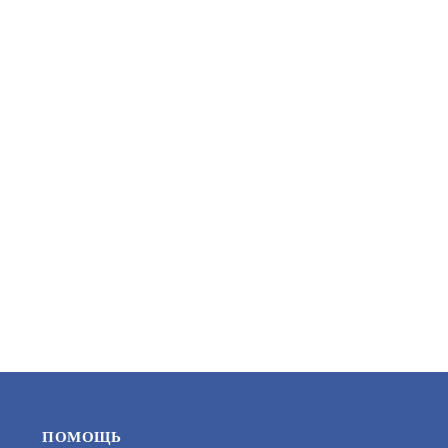
IPC-D082-G2/S (2.8MM)
ПРОФЕССИОНАЛЬНАЯ ВИДЕОКАМЕРА
АРТИКУЛ: УТ000044728
ЗАПРОСИТЬ ЦЕНУ
ПОМОЩЬ