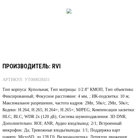
ПРОИЗВОДИТЕЛЬ: RVI
АРТИКУЛ: УТ000028451
Тип корпуса: Купольная; Тип матрицы: 1/2.8” КМОП; Тип объектива:
Фиксированный; Фокусное расстояние: 4 мм, ; ИК-подсветка: 10 м;
Максимальное разрешение, частота кадров: 2Мп, 50к/с; 2Мп, 50к/с;
Кодеки: H.264; H.265; H.264+; H.265+; MJPEG; Компенсация засветки:
HLC; BLC; WDR 2x (120 дБ); Система шумоподавления: 3D DNR;
Дополнительно: ROI; ANR; Аудио вход/выход: 2/1; Встроенный
микрофон: Да; Тревожные входы/выходы: 1/1; Поддержка карт
памяти: MicroSD, до 128 Гб; Видеоаналитика: Детектор движения;