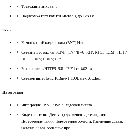
Тревожные выходы 1
Поддержка карт памяти MicroSD, до 128 Гб
Сеть
Композитный видеовыход (BNC) Нет
Сетевые протоколы TCP/IP; IPv4/IPv6; RTP; RTCP; RTSP; HTTP;
DHCP; DNS; DDNS; UPnP;...
Безопасность HTTPS; SSL; IP Filter; 802.1x
Сетевой интерфейс 10Base-T/100Base-TX Ether...
Интеграция
Интеграция ONVIF; ISAPI
Видеоаналитика
Видеоаналитика Детектор движения; Детектор лиц;
Пересечение линии; Пересечение области; Изменение сцены;
Оставленные/Пропавшие пре...