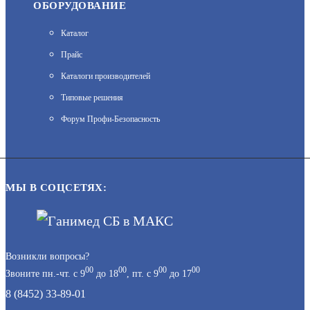
ОБОРУДОВАНИЕ
Каталог
Прайс
Каталоги производителей
TR-D4121IR1 V6 2.8
Типовые решения
АРТИКУЛ: УТ000059154
Форум Профи-Безопасность
13 960
МЫ В СОЦСЕТЯХ:
В КОРЗИНУ
Возникли вопросы?
00
00
00
00
Звоните пн.-чт. с 9
до 18
, пт. с 9
до 17
B2530DMR (3.6ММ)
8 (8452) 33-89-01