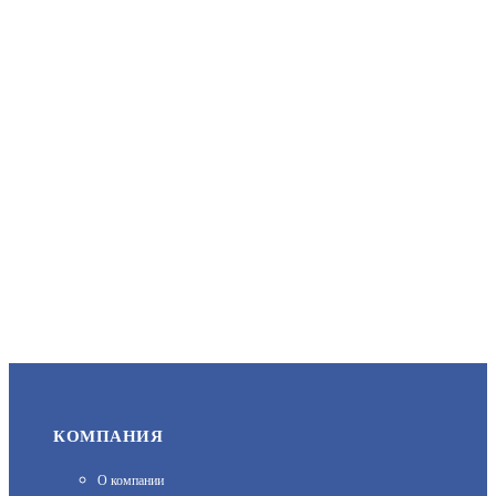
ЗАПРОСИТЬ ЦЕНУ
DS-2CD2543G2-IWS(2.8MM)
ПРОФЕССИОНАЛЬНАЯ ВИДЕОКАМЕРА
АРТИКУЛ: УТ000047704
23 590
В КОРЗИНУ
КОМПАНИЯ
О компании
CD400 (2.5ММ)