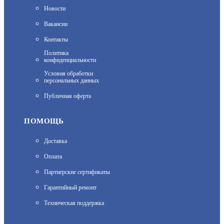
Новости
АРТИКУЛ: УТ000018236
Вакансии
Контакты
Политика
6 900
конфиденциальности
Условия обработки
персональных данных
В КОРЗИНУ
Публичная оферта
ПОМОЩЬ
RVI-1NCD2033 (2.8-12)
Доставка
Оплата
АРТИКУЛ: УТ000068808
Партнерские сертификаты
Гарантийный ремонт
12 790
Техническая поддержка
В КОРЗИНУ