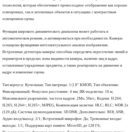
технология, которая обеспечивает превосходное отображение как хорошо
освещенных, так и затененных объектов в ситуациях с контрастным
освещением сцены.
Функция широкого динамического диапазона может работать в
автоматическом режиме, и активироваться при необходимости. Камеры
оснащены функциями интеллектуального анализа изображения.
Встроенные детекторы камеры способны определять пересечение линий и
периметров в пределах зоны видимости камеры, наличие лиц в кадре,
оставленные/украденные предметы, а также реагировать на движение в
кадре и изменение сцены.
Тип корпуса: Купольная; Тип матрицы: 1/2.8” КМОП; Тип объектива:
Фиксированный; Фокусное расстояние: 4 мм; ИК-подсветка: 10 м;
Максимальное разрешение, частота кадров: 2Мп, 50к/с; Кодеки: H.264;
H.265; H.264+; H.265+; MJPEG; Компенсация засветки: HLC; BLC; WDR 2x
(120 дБ); Система шумоподавления: 3D DNR; Дополнительно: ROI; ANR;
Аудио вход/выход: 2/1; Встроенный микрофон: Да; Тревожные входы/
выходы: 1/1; Поддержка карт памяти: MicroSD, до 128 Гб;