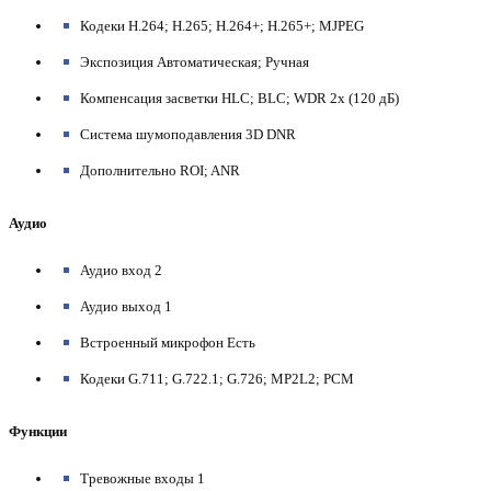
Кодеки H.264; H.265; H.264+; H.265+; MJPEG
Экспозиция Автоматическая; Ручная
Компенсация засветки HLC; BLC; WDR 2x (120 дБ)
Система шумоподавления 3D DNR
Дополнительно ROI; ANR
Аудио
Аудио вход 2
Аудио выход 1
Встроенный микрофон Есть
Кодеки G.711; G.722.1; G.726; MP2L2; PCM
Функции
Тревожные входы 1