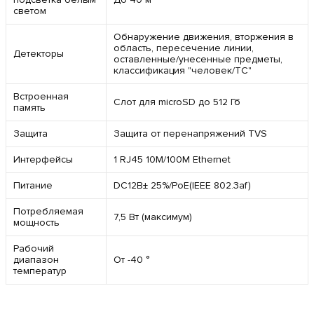
светом
Обнаружение движения, вторжения в
область, пересечение линии,
Детекторы
оставленные/унесенные предметы,
классификация "человек/ТС"
Встроенная
Слот для microSD до 512 Гб
память
Защита
Защита от перенапряжений TVS
Интерфейсы
1 RJ45 10M/100M Ethernet
Питание
DC12В± 25%/PoE(IEEE 802.3af)
Потребляемая
7,5 Вт (максимум)
мощность
Рабочий
диапазон
От -40 °
температур