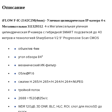
Описание
iFLOW F-IC-2142C2M(4mm) - Уличная цилиндрическая IP-камера 4-х
Мегапиксельная 311329312
.
4-х Мегапиксельная уличная
цилиндрическая IP-камера с гибридной SMART подсветкой до 40
метров и технологией SharpSense 1/2.9" Progressive Scan CMOS
объектив 4мм
угол обзора 84°
механический ИК-фильтр
05лк@F1.6
сжатие H.265/H.265+/H.264/H.264+/MJPEG
тройной поток
2688 × 1520@25к/с
WDR 120дБ, 3D DNR, BLC, HLC, ROI, слот для microSD до