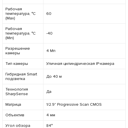
Рабочая
температура, °C
60
(Max)
Рабочая
температура, °C
-40
(Min)
Разрешение
4 Мп
камеры
Тип камеры
Уличная цилиндрическая IP-камера
Гибридная Smart
До 40 м
подсветка
Технология
Да
SharpSense
Матрица
1/2.9" Progressive Scan CMOS
Объектив
4 мм
Угол обзора
84°