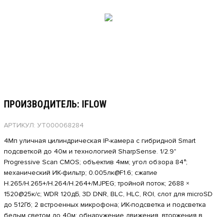
ПРОИЗВОДИТЕЛЬ: IFLOW
АРТИКУЛ: УТ000068284
4Мп уличная цилиндрическая IP-камера с гибридной Smart
подсветкой до 40м и технологией SharpSense. 1/2.9"
Progressive Scan CMOS; объектив 4мм; угол обзора 84°;
механический ИК-фильтр; 0.005лк@F1.6; сжатие
H.265/H.265+/H.264/H.264+/MJPEG; тройной поток; 2688 ×
1520@25к/с; WDR 120дБ, 3D DNR, BLC, HLC, ROI, слот для microSD
до 512Гб; 2 встроенных микрофона; ИК-подсветка и подсветка
белым светом до 40м; обнаружение движения, вторжения в