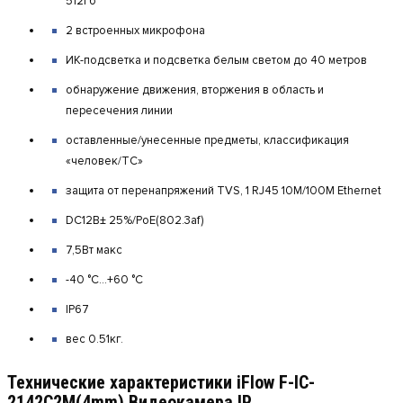
512Гб
2 встроенных микрофона
ИК-подсветка и подсветка белым светом до 40 метров
обнаружение движения, вторжения в область и
пересечения линии
оставленные/унесенные предметы, классификация
«человек/ТС»
защита от перенапряжений TVS, 1 RJ45 10M/100M Ethernet
DC12В± 25%/PoE(802.3af)
7,5Вт макс
-40 °C...+60 °C
IP67
вес 0.51кг.
Технические характеристики iFlow F-IC-
2142C2M(4mm) Видеокамера IP