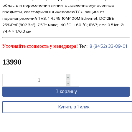
область и пересечения линии; оставленные/унесенные
предметы, классификация «человек/ТС»; защита от
перенапряжений TVS, 1 RJ45 10M/100M Ethernet; DC12В±
25%/PoE(802.3af); 7,5Вт макс; -40 °C...+60 °C; IP67; вес 0.51кг. Ø
74.4 × 176.3 мм
Тел.:
8 (8452) 33-89-01
Уточняйте стоимость у менеджера!
13990
В корзину
Купить в 1 клик