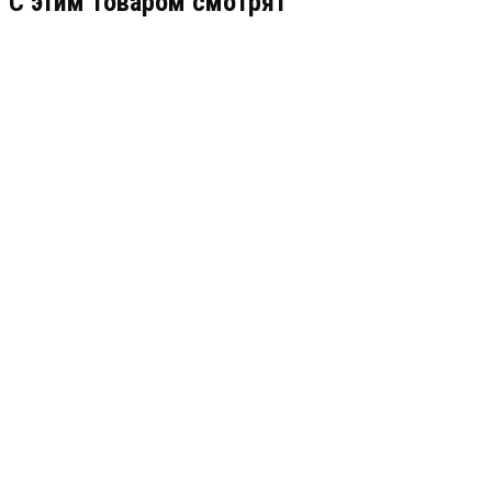
C этим товаром смотрят
BOLID VCI-140-01 ВЕРСИЯ 3
ПРОФЕССИОНАЛЬНАЯ ВИДЕОКАМЕРА
АРТИКУЛ: УТ000049472
46 158.7
В КОРЗИНУ
B89L2-5230Z40