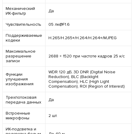
Механический
Да
ИК-фильтр
Чувствительность
05 лк@F1.6
Поддерживаемые
H.265/H.265+/H.264/H.264+/MJPEG
кодеки
Максимальное
разрешение
2688 × 1520 при частоте кадров 25 к/с
записи
WDR 120 дБ, 3D DNR (Digital Noise
Функции
Reduction), BLC (Backlight
улучшения
Compensation), HLC (High Light
изображения
Compensation), ROI (Region of Interest)
Трехпотоковая
Да
передача данных
Встроенные
2 шт.
микрофоны
ИК-подсветка и
подсветка белым
До 40 м