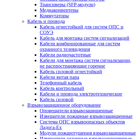
Трансиверы (SFP-модули)
Медиаконвертеры
Коммутаторы
Кабель и провода
Кабель огнестойкий для систем ОПС и
СОУЭ
Кабель для монтажа систем сигнализаций
Кабели комбинированные для систем
охранного телевидения
Кабели радиочастотные
Кабели для монтажа систем сигнализации,
не распространяющие горение
Кабель силовой огнестойкий
Кабели витая пара
Телефонный кабель
Кабель контрольный
Кабели и провода электротехнические
Кабель силовой
Взрывозащищенное оборудование
Оповещатели взрывозащищенные
Извещатели пожарные взрывозащищенные
Система ОПС взрывоопасных объектов
Ладога-Ex
Модули пожаротушения взрывозащищенные
Извещатели охранные взрывозащищенные