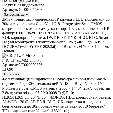
DS-I250L(B) (2.8 mm)
i
Бюджетная видеокамера
Артикул: УТ000045368
Запросить цену
2Мп уличная цилиндрическая IP-камера с LED-подсветкой до
30м и технологией ColorVu. 1/2.8'' Progressive Scan CMOS
матрица; объектив 2.8мм; угол обзора 107°; механический ИК-
фильтр; 0.001Лк@F1.0; H.265/H.265+/H.264/H.264+/MJPEG,
ROI, коридорный режим, DWDR; 3D DNR; HLC, BLC; Smart
ИК; видеобитрейт 32кбит/с-8Мбит/с; IP67; -40°C до +60°C;
DC12В±25%/PoE(IEEE 802.3af); 4,5Вт макс. Ø 76.6 × 164.4 мм
Новый
F-IC-1149CM(2.8mm)
i
Артикул: УТ000079376
13 690
В корзину
4Мп уличная цилиндрическая IP-камера с гибридной Smart-
подсветкой до 30м, технологией AI-ISP и BrightVu 3.0. 1/3''
Progressive Scan CMOS матрица; 2560 × 1440@25к/с; объектив
2.8мм; угол обзора 95.7°; 0.0008Лк@F1.0;
H.265/H.265+/H.264/H.264+/MJPEG, HLC, коридорный режим,
AI-WDR 120дБ; 3D DNR; BLC; ИК-подсветка и подсветка
белым светом до 30м; обнаружение движения 3.0 (человек/
ТС); видеобитрейт 32кбит/с-16Мбит/с;