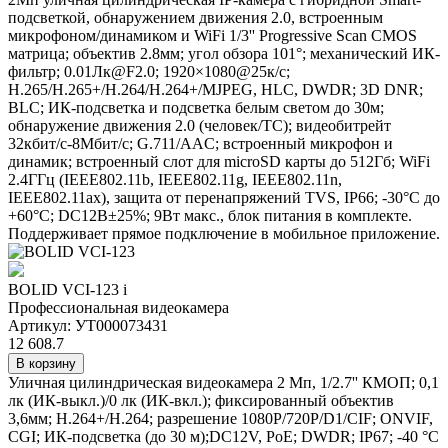
подсветкой, обнаружением движения 2.0, встроенным
микрофоном/динамиком и WiFi 1/3'' Progressive Scan CMOS
матрица; объектив 2.8мм; угол обзора 101°; механический ИК-
фильтр; 0.01Лк@F2.0; 1920×1080@25к/с;
H.265/H.265+/H.264/H.264+/MJPEG, HLC, DWDR; 3D DNR;
BLC; ИК-подсветка и подсветка белым светом до 30м;
обнаружение движения 2.0 (человек/ТС); видеобитрейт
32кбит/с-8Мбит/с; G.711/AAC; встроенный микрофон и
динамик; встроенный слот для microSD карты до 512Гб; WiFi
2.4ГГц (IEEE802.11b, IEEE802.11g, IEEE802.11n,
IEEE802.11ax), защита от перенапряжений TVS, IP66; -30°C до
+60°C; DC12В±25%; 9Вт макс., блок питания в комплекте.
Поддерживает прямое подключение в мобильное приложение.
BOLID VCI-123
i
Профессиональная видеокамера
Артикул: УТ000073431
12 608.7
В корзину
Уличная цилиндрическая видеокамера 2 Мп, 1/2.7'' КМОП; 0,1
лк (ИК-выкл.)/0 лк (ИК-вкл.); фиксированный объектив
3,6мм; H.264+/H.264; разрешение 1080P/720P/D1/CIF; ONVIF,
CGI; ИК-подсветка (до 30 м);DC12V, PoE; DWDR; IP67; -40 °C