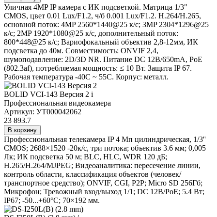
Уличная 4MP IP камера с ИК подсветкой. Матрица 1/3"
CMOS, цвет 0.01 Lux/F1.2, ч/б 0.001 Lux/F1.2. H.264/H.265,
основной поток: 4MP 2560*1440@25 к/с; 3MP 2304*1296@25
к/с; 2MP 1920*1080@25 к/с, дополнительный поток:
800*448@25 к/с; Вариофокальный объектив 2,8-12мм, ИК
подсветка до 40м. Совместимость: ONVIF 2,4,
шумоподавление: 2D/3D NR. Питание DC 12В/650mA, PoE
(802.3af), потребляемая мощность: ≤ 10 Вт. Защита IP 67.
Рабочая температура -40С ~ 55C. Корпус: металл.
BOLID VCI-143 Версия 2
i
Профессиональная видеокамера
Артикул: УТ000042062
23 893.7
В корзину
Профессиональная телекамера IP 4 Мп цилиндрическая, 1/3''
CMOS; 2688×1520 -20к/с, три потока; объектив 3.6 мм; 0,005
Лк; ИК подсветка 50 м; BLC, HLC, WDR 120 дБ;
H.265/H.264/MJPEG; Видеоаналитика: пересечение линии,
контроль области, классификация объектов (человек/
транспортное средство); ONVIF, CGI, P2P; Micro SD 256Гб;
Микрофон; Тревожный вход/выход 1/1; DC 12В/PoE; 5.4 Вт;
IP67; -50...+60°C; 70×192 мм.