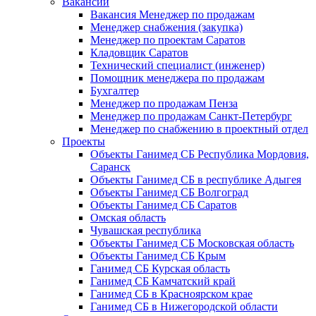
Вакансии
Вакансия Менеджер по продажам
Менеджер снабжения (закупка)
Менеджер по проектам Саратов
Кладовщик Саратов
Технический специалист (инженер)
Помощник менеджера по продажам
Бухгалтер
Менеджер по продажам Пенза
Менеджер по продажам Санкт-Петербург
Менеджер по снабжению в проектный отдел
Проекты
Объекты Ганимед СБ Республика Мордовия,
Саранск
Объекты Ганимед СБ в республике Адыгея
Объекты Ганимед СБ Волгоград
Объекты Ганимед СБ Саратов
Омская область
Чувашская республика
Объекты Ганимед СБ Московская область
Объекты Ганимед СБ Крым
Ганимед СБ Курская область
Ганимед СБ Камчатский край
Ганимед СБ в Красноярском крае
Ганимед СБ в Нижегородской области