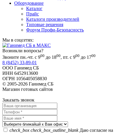
Оборудование
Каталог
Прайс
Каталоги производителей
Типовые решения
Форум Профи-Безопасность
Мы в соцсетях:
Возникли вопросы?
00
00
00
00
Звоните пн.-чт. с 9
до 18
, пт. с 9
до 17
8 (8452) 33-89-01
ООО Ганимед СБ
ИНН 6452913600
ОГРН 1056405058830
© 2005-2026 Ганимед СБ
Магазин готовых сайтов
KUPIWEB.RU
beget - хостинг провайдер
Заказать звонок
check_box
check_box_outline_blank
Даю согласие на