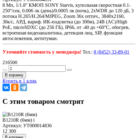
8 Мп, 1/1.8'' КМОП SONY Starvis, купольная скоростная 0.1-
250°/сек, 0.006 лк (день)/0.0005 лк (ночь), 2xWDR до 120 дБ, 3
потока H.265/H.264/MJPEG, Zoom 36x оптич., 3840x2160,
30к/c, АРД, вариф. ИК-подсветка (до 300м), 24В (AC)/High
PoE, microSDXC (до 256 ГБ), IP66, от -40 до +60°С, обогрев,
встроенная видеоаналитика, детекция лиц, SIP, функция
автослежения, антитуман.
Уточняйте стоимость у менеджера!
Тел.:
8 (8452) 33-89-01
216500
В корзину
Купить в 1 клик
C этим товаром смотрят
B1210R (6мм)
i
Артикул: УТ000014836
12 300
В корзину