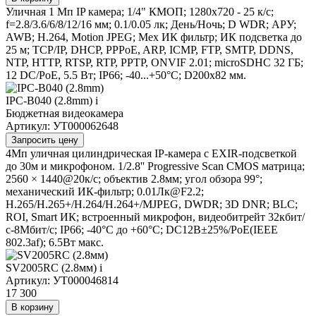
Уличная 1 Мп IP камера; 1/4" КМОП; 1280х720 - 25 к/с;
f=2.8/3.6/6/8/12/16 мм; 0.1/0.05 лк; День/Ночь; D WDR; АРУ;
AWB; H.264, Motion JPEG; Мех ИК фильтр; ИК подсветка до
25 м; TCP/IP, DHCP, PPPoE, ARP, ICMP, FTP, SMTP, DDNS,
NTP, HTTP, RTSP, RTP, PPTP, ONVIF 2.01; microSDHC 32 ГБ;
12 DC/PoE, 5.5 Вт; IP66; -40...+50°C; D200х82 мм.
IPC-B040 (2.8mm)
i
Бюджетная видеокамера
Артикул: УТ000062648
Запросить цену
4Мп уличная цилиндрическая IP-камера с EXIR-подсветкой
до 30м и микрофоном. 1/2.8'' Progressive Scan CMOS матрица;
2560 × 1440@20к/с; объектив 2.8мм; угол обзора 99°;
механический ИК-фильтр; 0.01Лк@F2.2;
H.265/H.265+/H.264/H.264+/MJPEG, DWDR; 3D DNR; BLC;
ROI, Smart ИК; встроенный микрофон, видеобитрейт 32кбит/
с-8Мбит/с; IP66; -40°C до +60°C; DC12В±25%/PoE(IEEE
802.3af); 6.5Вт макс.
SV2005RC (2.8мм)
i
Артикул: УТ000046814
17 300
В корзину