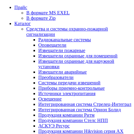
Прайс
В формате MS EXEL
В формате Zip
Каталог
Средства и системы охранно-пожарной
сигнализации
Радиоканальные системы
Оповещатели
Извещатели пожарные
Извещатели охранные для помещений
Извещатели охранные для наружной
установки
Извещатели аварийные
Преобразователи
Системы передачи извещений
Приборы приемно-контрольные
Источники электропитания
Освещение
Интегрированная система Стрелец-Интеграл
Интегрированная система Орион Болид
Продукция компании Ритм
Продукция компании Стелс НПП
АСКУЭ Ресурс
Продукция компании Hikvision серия AX