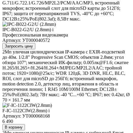
G.711/G.722.1/G.726/MP2L2/PCM/AAC/MP3, встроенный
микрофон; встроенный слот для microSD карты до 512Гб;
IP67; защита от перенапряжений TVS, -40°C до +60°C;
DC12В±25%/PoE(802.3af); 8,5Вт макс.
IPC-B022-G2/U (2.8mm)
i
Профессиональная видеокамера
Артикул: УТ000040572
Запросить цену
2Мп уличная цилиндрическая IP-камера с EXIR-подсветкой
до 40м. 1/2.8" Progressive Scan CMOS; объектив 2.8мм; угол
обзора 107°; механический ИК-фильтр; 0.005лк@F1.6; сжатие
H.265/H.265+/H.264/H.264+/MJPEG/MP2L2/AAC; тройной
поток; 1920×1080@25к/с; WDR 120дБ, 3D DNR, HLC, BLC,
ROI, слот для microSD до 256Гб; встроенный микрофон,
motion detection 2.0, детектор лиц, вторжения в область и
пересечения линии; 1 RJ45 10M/100M Ethernet; DC12В±
25%/PoE(802.3af); 7Вт макс; -40 °C...+60 °C; IP67; вес 0.42кг, Ø
70 × 161.7 мм
F-IC-1122CIW(2.8mm)
i
Артикул: УТ000068168
6 490
В корзину
2Мп уличная цилиндрическая IP-камера с гибридной Smart-