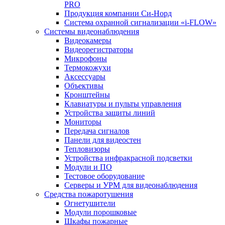
PRO
Продукция компании Си-Норд
Система охранной сигнализации «i-FLOW»
Системы видеонаблюдения
Видеокамеры
Видеорегистраторы
Микрофоны
Термокожухи
Аксессуары
Объективы
Кронштейны
Клавиатуры и пульты управления
Устройства защиты линий
Мониторы
Передача сигналов
Панели для видеостен
Тепловизоры
Устройства инфракрасной подсветки
Модули и ПО
Тестовое оборудование
Серверы и УРМ для видеонаблюдения
Средства пожаротушения
Огнетушители
Модули порошковые
Шкафы пожарные