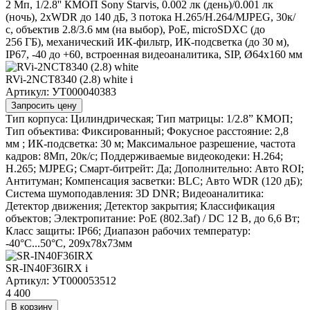
2 Мп, 1/2.8'' КМОП Sony Starvis, 0.002 лк (день)/0.001 лк
(ночь), 2xWDR до 140 дБ, 3 потока H.265/Н.264/MJPEG, 30к/
с, объектив 2.8/3.6 мм (на выбор), PoE, microSDXС (до
256 ГБ), механический ИК-фильтр, ИК-подсветка (до 30 м),
IP67, -40 до +60, встроенная видеоаналитика, SIP, Ø64х160 мм
RVi-2NCT8340 (2.8) white
i
Артикул: УТ000040383
Запросить цену
Тип корпуса: Цилиндрическая; Тип матрицы: 1/2.8” КМОП;
Тип объектива: Фиксированный; Фокусное расстояние: 2,8
мм ; ИК-подсветка: 30 м; Максимальное разрешение, частота
кадров: 8Мп, 20к/с; Поддерживаемые видеокодеки: H.264;
H.265; MJPEG; Смарт-битрейт: Да; Дополнительно: Авто ROI;
Антитуман; Компенсация засветки: BLC; Авто WDR (120 дБ);
Система шумоподавления: 3D DNR; Видеоаналитика:
Детектор движения; Детектор закрытия; Классификация
объектов; Электропитание: PoE (802.3af) / DC 12 В, до 6,6 Вт;
Класс защиты: IP66; Диапазон рабочих температур:
-40°С...50°С, 209х78х73мм
SR-IN40F36IRX
i
Артикул: УТ000053512
4 400
В корзину