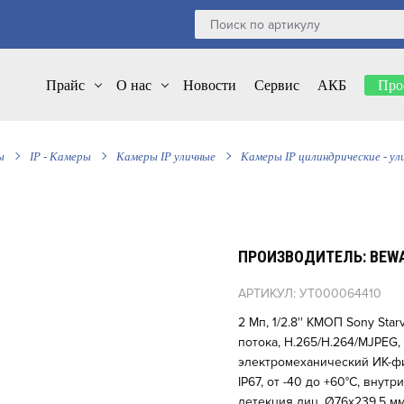
Прайс
О нас
Новости
Сервис
АКБ
Про
ы
IP - Камеры
Камеры IP уличные
Камеры IP цилиндрические - ул
ПРОИЗВОДИТЕЛЬ: BEW
АРТИКУЛ: УТ000064410
2 Мп, 1/2.8'' КМОП Sony Starv
потока, H.265/H.264/MJPEG, 
электромеханический ИК-филь
IP67, от -40 до +60°С, вну
детекция лиц. Ø76х239,5 м