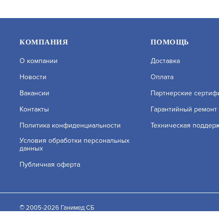
КОМПАНИЯ
ПОМОЩЬ
О компании
Доставка
Новости
Оплата
Вакансии
Партнерские сертиф
Контакты
Гарантийный ремонт
Политика конфиденциальности
Техническая поддер
SV3212RC (3.6ММ)
SV3212RC 
Условия обработки персональных
данных
АРТИКУЛ: УТ000064407
АРТИКУЛ: 
Публичная оферта
На нашем сайте используются cookie–файлы, в том ч
файлов. Подробнее об обработке персональных данн
В КОРЗИНУ
21 800
21 800
© 2005-2026 Ганимед СБ