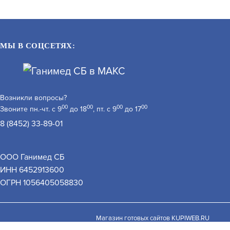
МЫ В СОЦСЕТЯХ:
Возникли вопросы?
00
00
00
00
Звоните пн.-чт. с 9
до 18
, пт. с 9
до 17
8 (8452) 33-89-01
F-IC-1122CIW(2.8MM)
ООО Ганимед СБ
АРТИКУЛ: УТ000068168
ИНН 6452913600
 обработку персональных данных при помощи cookie–
ОГРН 1056405058830
закрыть
В КОРЗИНУ
В КОРЗИНУ
6 490
Магазин готовых сайтов
KUPIWEB.RU
beget - хостинг провайдер