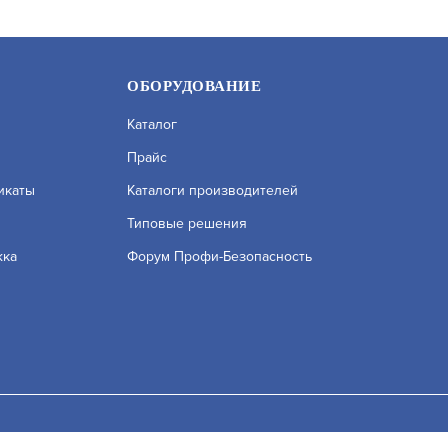
ОБОРУДОВАНИЕ
Каталог
Прайс
икаты
Каталоги производителей
Типовые решения
жка
Форум Профи-Безопасность
(2.8ММ)
SR-IN50F36IRX
УТ000064393
АРТИКУЛ: УТ000042251
исле сервисов веб–аналитики. Используя сайт, вы соглашаетесь на
ых вы можете узнать в Политике конфиденциальности.
Принять и 
В КОРЗИНУ
6 500