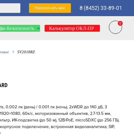
8 (8452) 33-89-01
Перезвонить мне
0
0
фи-Безопасность
Калькулятор ОКЛ-ПР
ичные
SV2018RZ
ARD
is, 0.002 лк (день) / 0.001 лк (ночь), 2xWDR до 140 дБ, 3
1920×1080, 60к/c, моторизованный объектив, 2.7-13.5 мм,
тр, ИК-подсветка (до 50 м), 12B/PoE, microSDXC (до 256 ГБ),
трикорпусное подключение, встроенная видеоаналитика, SIP,
м