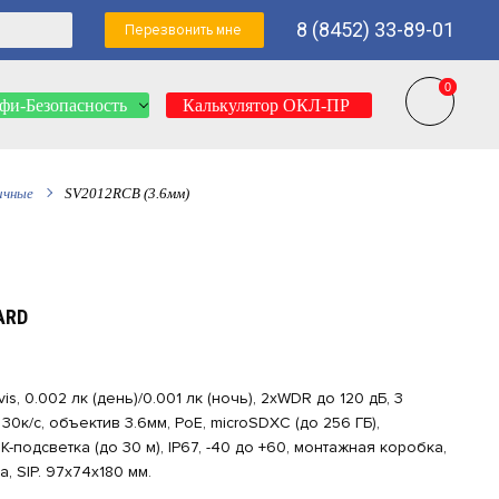
8 (8452) 33-89-01
Перезвонить мне
0
0
фи-Безопасность
Калькулятор ОКЛ-ПР
ичные
SV2012RCB (3.6мм)
ARD
vis, 0.002 лк (день)/0.001 лк (ночь), 2xWDR до 120 дБ, 3
30к/с, объектив 3.6мм, PoE, microSDXС (до 256 ГБ),
-подсветка (до 30 м), IP67, -40 до +60, монтажная коробка,
, SIP. 97х74х180 мм.