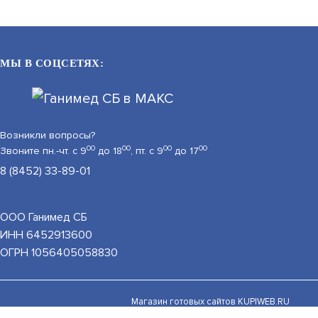
ЦЕНУ
ЦЕНУ
МЫ В СОЦСЕТЯХ:
Возникли вопросы?
00
00
00
00
Звоните пн.-чт. с 9
до 18
, пт. с 9
до 17
8 (8452) 33-89-01
SR-IN50V2812IRX
ООО Ганимед СБ
АРТИКУЛ: УТ000042250
ИНН 6452913600
ь на обработку персональных данных при помощи
ОГРН 1056405058830
Принять и закрыть
В КОРЗИНУ
В КОРЗИНУ
7 700
Магазин готовых сайтов
KUPIWEB.RU
beget - хостинг провайдер