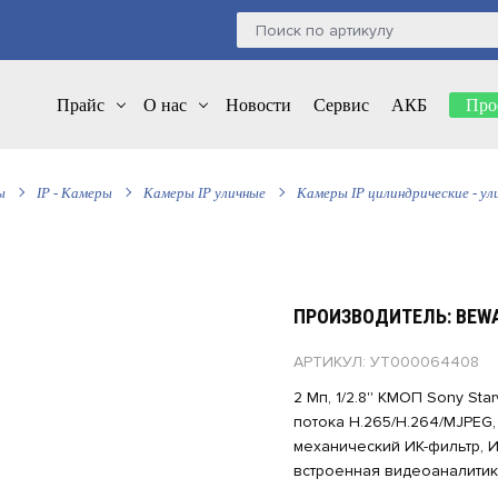
Прайс
О нас
Новости
Сервис
АКБ
Про
ы
IP - Камеры
Камеры IP уличные
Камеры IP цилиндрические - ул
ПРОИЗВОДИТЕЛЬ: BEW
АРТИКУЛ: УТ000064408
2 Мп, 1/2.8'' КМОП Sony Star
потока H.265/Н.264/MJPEG, 
механический ИК-фильтр, ИК
встроенная видеоаналитика