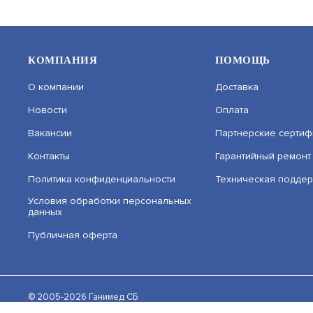
КОМПАНИЯ
ПОМОЩЬ
О компании
Доставка
Новости
Оплата
Вакансии
Партнерские сертиф
Контакты
Гарантийный ремонт
Политика конфиденциальности
Техническая подде
DS-I400(D) (4MM)
BOLID VCI
Условия обработки персональных
данных
БЮДЖЕТНАЯ ВИДЕОКАМЕРА
ПРОФЕССИ
АРТИКУЛ: УТ000059887
АРТИКУЛ: 
Публичная оферта
На нашем сайте используются cookie–файлы, в том 
cookie–файлов. Подробнее об обработке персонал
В КОРЗИНУ
11 190
12 608
© 2005-2026 Ганимед СБ