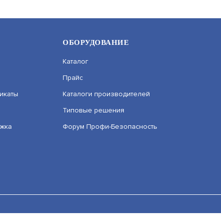
ОБОРУДОВАНИЕ
Каталог
Прайс
икаты
Каталоги производителей
Типовые решения
ржка
Форум Профи-Безопасность
-123 ВЕРСИЯ 5
DS-I200 (E) (2.8 MM)
ОНАЛЬНАЯ ВИДЕОКАМЕРА
БЮДЖЕТНАЯ ВИДЕОКАМЕРА
УТ000067359
АРТИКУЛ: УТ000059016
числе сервисов веб–аналитики. Используя сайт, вы соглашаетес
ьных данных вы можете узнать в Политике конфиденциальности.
В КОРЗИНУ
.7
8 190