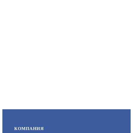
IPC-B040 (2.8MM)
БЮДЖЕТНАЯ ВИДЕОКАМЕРА
АРТИКУЛ: УТ000062648
ЗАПРОСИТЬ ЦЕНУ
RVI-1NCT5026 (2.8)
АРТИКУЛ: УТ000061481
9 990
КОМПАНИЯ
В КОРЗИНУ