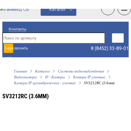
0
0
Каталог
Контакты
8 (8452) 33-89-01
Перезвонить
мне
Главная
Каталог
Системы видеонаблюдения
Видеокамеры
IP - Камеры
Камеры IP уличные
Камеры IP цилиндрические - уличные
SV3212RC (3.6мм)
SV3212RC (3.6ММ)