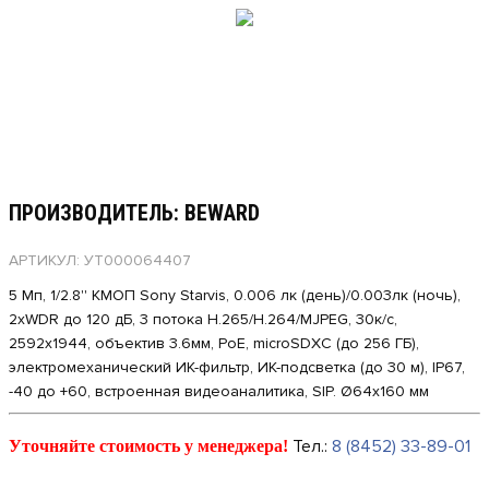
ПРОИЗВОДИТЕЛЬ: BEWARD
АРТИКУЛ: УТ000064407
5 Мп, 1/2.8'' КМОП Sony Starvis, 0.006 лк (день)/0.003лк (ночь),
2xWDR до 120 дБ, 3 потока H.265/Н.264/MJPEG, 30к/с,
2592x1944, объектив 3.6мм, PoE, microSDXС (до 256 ГБ),
электромеханический ИК-фильтр, ИК-подсветка (до 30 м), IP67,
-40 до +60, встроенная видеоаналитика, SIP. Ø64х160 мм
Тел.:
8 (8452) 33-89-01
Уточняйте стоимость у менеджера!