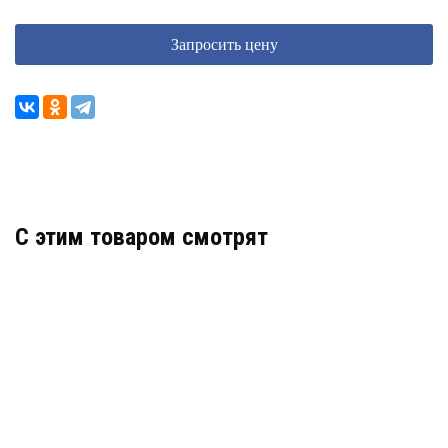
Запросить цену
C этим товаром смотрят
RVI-2NCT5350 (2.8) WHITE
АРТИКУЛ: УТ000040334