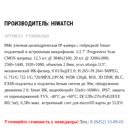
ПРОИЗВОДИТЕЛЬ: HIWATCH
АРТИКУЛ: УТ000062669
8Мп уличная цилиндрическая IP-камера с гибридной Smart-
подсветкой и встроенным микрофоном. 1/2.7'' Progressive Scan
CMOS матрица; 12,5 к/с @ 3840x2160, 20 к/с @ 3200х1800,
2560×1440, 1920×1080, объектив 2.8мм; угол обзора 113°;
механический ИК-фильтр; 0.01Лк@F2.0; H.265+/H.264+/MJPEG,
G.711/G.722.1/G.726/MP2L2/PCM, WDR 120дБ; ROI, 3D DNR; BLC;
EXIR-подсветка и подсветка белым светом до 30м; обнаружение
движения 2.0; Smart ИК; видеобитрейт 32кб/с-16Мб/с; IP67; защита
от перенапряжений TVS, -40°C до +60°C; DC12В±25%/PoE(IEEE
802.3af); 6,5Вт макс. встроенный слот для microSD карты до 512Гб.
Уточняйте стоимость у менеджера!
Тел.:
8 (8452) 33-89-01