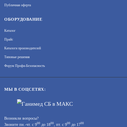
Публичная оферта
АРТИКУЛ: УТ000068361
ОБОРУДОВАНИЕ
25 790
В КОРЗИНУ
Каталог
Прайс
Каталоги производителей
Типовые решения
TR-D4B5 V2 3.6
Форум Профи-Безопасность
АРТИКУЛ: УТ000045438
МЫ В СОЦСЕТЯХ:
11 410
В КОРЗИНУ
Возникли вопросы?
00
00
00
00
Звоните пн.-чт. с 9
до 18
, пт. с 9
до 17