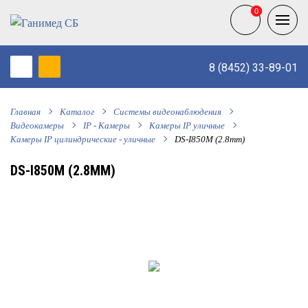
0
0
8 (8452) 33-89-01
Главная
Каталог
Системы видеонаблюдения
Видеокамеры
IP - Камеры
Камеры IP уличные
Камеры IP цилиндрические - уличные
DS-I850M (2.8mm)
DS-I850M (2.8MM)