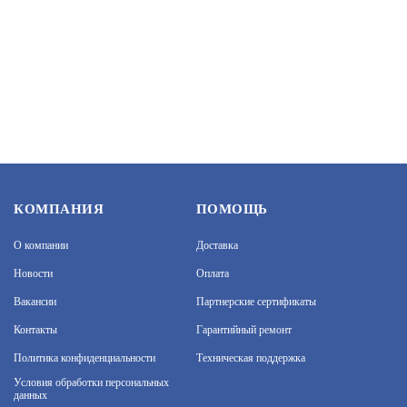
23 290
В КОРЗИНУ
SV2018RBZ
КОМПАНИЯ
ПОМОЩЬ
АРТИКУЛ: УТ000071591
О компании
Доставка
Новости
Оплата
45 400
В КОРЗИНУ
Вакансии
Партнерские сертификаты
Контакты
Гарантийный ремонт
Политика конфиденциальности
Техническая поддержка
Условия обработки персональных
F-IC-2186CM(4MM)
данных