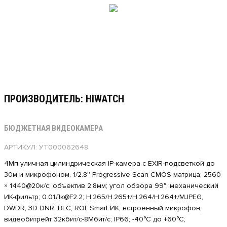
ПРОИЗВОДИТЕЛЬ: HIWATCH
БЮДЖЕТНАЯ ВИДЕОКАМЕРА
АРТИКУЛ: УТ000062648
4Мп уличная цилиндрическая IP-камера с EXIR-подсветкой до
30м и микрофоном. 1/2.8'' Progressive Scan CMOS матрица; 2560
× 1440@20к/с; объектив 2.8мм; угол обзора 99°; механический
ИК-фильтр; 0.01Лк@F2.2; H.265/H.265+/H.264/H.264+/MJPEG,
DWDR; 3D DNR; BLC; ROI, Smart ИК; встроенный микрофон,
видеобитрейт 32кбит/с-8Мбит/с; IP66; -40°C до +60°C;