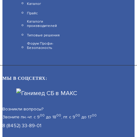
Каталог
Прайс
SV2018RZ
Каталоги
производителей
АРТИКУЛ: УТ000064410
Типовые решения
Форум Профи-
Безопасность
33 900
В КОРЗИНУ
МЫ В СОЦСЕТЯХ:
B2520RZQ
Возникли вопросы?
00
00
00
00
Звоните пн.-чт. с 9
до 18
, пт. с 9
до 17
АРТИКУЛ: УТ000037083
8 (8452) 33-89-01