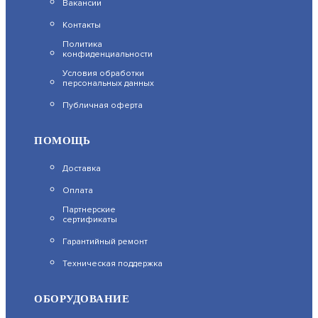
АРТИКУЛ: УТ000047690
Вакансии
Контакты
Политика
конфиденциальности
ЗАПРОСИТЬ ЦЕНУ
Условия обработки
персональных данных
Публичная оферта
ПОМОЩЬ
DS-2CD2027G2-LU(C)(4MM)
Доставка
ПРОФЕССИОНАЛЬНАЯ ВИДЕОКАМЕРА
Оплата
АРТИКУЛ: УТ000053756
Партнерские
сертификаты
19 290
Гарантийный ремонт
Техническая поддержка
В КОРЗИНУ
ОБОРУДОВАНИЕ