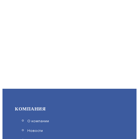
SV2012RC (3.6ММ)
АРТИКУЛ: УТ000061090
17 900
В КОРЗИНУ
КОМПАНИЯ
О компании
DS-2CD2623G2-IZS
Новости