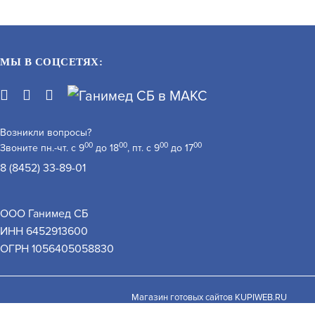
МЫ В СОЦСЕТЯХ:
Возникли вопросы?
00
00
00
00
Звоните пн.-чт. с 9
до 18
, пт. с 9
до 17
8 (8452) 33-89-01
DS-I250L(C) (2.8 MM)
ООО Ганимед СБ
БЮДЖЕТНАЯ ВИДЕОКАМЕРА
ИНН 6452913600
АРТИКУЛ: УТ000059040
 обработку персональных данных при помощи cookie–
ОГРН 1056405058830
закрыть
В КОРЗИНУ
ЗАПРОСИТЬ ЦЕНУ
Магазин готовых сайтов
KUPIWEB.RU
beget - хостинг провайдер