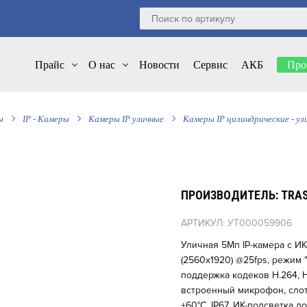
Прайс
О нас
Новости
Сервис
АКБ
Про
ы
IP - Камеры
Камеры IP уличные
Камеры IP цилиндрические - ул
ПРОИЗВОДИТЕЛЬ: TRAS
АРТИКУЛ: УТ000059906
Уличная 5Мп IP-камера с И
(2560x1920) @25fps, режим 
поддержка кодеков H.264, H.
встроенный микрофон, слот дл
+60°C, IP67, ИК-подсветка 