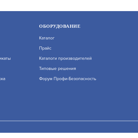
ОБОРУДОВАНИЕ
Каталог
Прайс
икаты
Каталоги производителей
Типовые решения
жка
Форум Профи-Безопасность
176 (2.8) WHITE
CD600
УТ000064153
АРТИКУЛ: УТ000018245
исле сервисов веб–аналитики. Используя сайт, вы соглашаетесь на
ых вы можете узнать в Политике конфиденциальности.
Принять и 
В КОРЗИНУ
5 000