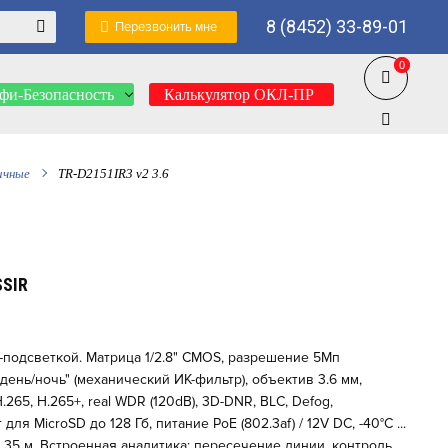
8 (8452) 33-89-01
Перезвонить мне
0
0
фи-Безопасность
Калькулятор ОКЛ-ПР
ичные
TR-D2151IR3 v2 3.6
SIR
К-подсветкой. Матрица 1/2.8" CMOS, разрешение 5Мп
"день/ночь" (механический ИК-фильтр), объектив 3.6 мм,
265, H.265+, real WDR (120dB), 3D-DNR, BLC, Defog,
я MicroSD до 128 Гб, питание PoE (802.3af) / 12V DC, -40°C ...
до 35 м. Встроенная аналитика: пересечение линии, контроль