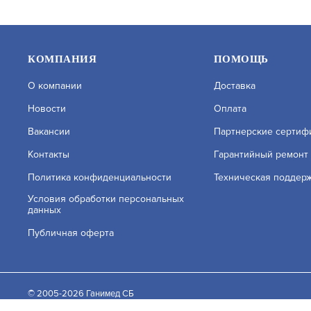
КОМПАНИЯ
ПОМОЩЬ
О компании
Доставка
Новости
Оплата
Вакансии
Партнерские сертиф
Контакты
Гарантийный ремонт
Политика конфиденциальности
Техническая поддер
BOLID VCI-120-01 ВЕРСИЯ 3
RVI-1NCTL2
Условия обработки персональных
данных
ПРОФЕССИОНАЛЬНАЯ ВИДЕОКАМЕРА
АРТИКУЛ: 
Публичная оферта
АРТИКУЛ: УТ000070261
На нашем сайте используются cookie–файлы, в том ч
файлов. Подробнее об обработке персональных данн
В КОРЗИНУ
49 312.4
10 190
© 2005-2026 Ганимед СБ