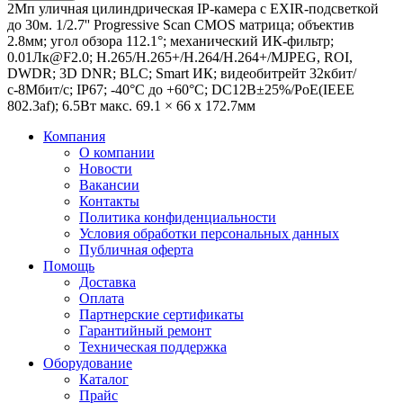
2Мп уличная цилиндрическая IP-камера с EXIR-подсветкой
до 30м. 1/2.7'' Progressive Scan CMOS матрица; объектив
2.8мм; угол обзора 112.1°; механический ИК-фильтр;
0.01Лк@F2.0; H.265/H.265+/H.264/H.264+/MJPEG, ROI,
DWDR; 3D DNR; BLC; Smart ИК; видеобитрейт 32кбит/
с-8Мбит/с; IP67; -40°C до +60°C; DC12В±25%/PoE(IEEE
802.3af); 6.5Вт макс. 69.1 × 66 х 172.7мм
Компания
О компании
Новости
Вакансии
Контакты
Политика конфиденциальности
Условия обработки персональных данных
Публичная оферта
Помощь
Доставка
Оплата
Партнерские сертификаты
Гарантийный ремонт
Техническая поддержка
Оборудование
Каталог
Прайс