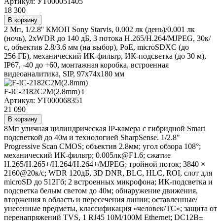
Артикул: УТ000051405
18 300
В корзину
2 Мп, 1/2.8'' КМОП Sony Starvis, 0.002 лк (день)/0.001 лк
(ночь), 2xWDR до 140 дБ, 3 потока H.265/Н.264/MJPEG, 30к/
с, объектив 2.8/3.6 мм (на выбор), PoE, microSDXС (до
256 ГБ), механический ИК-фильтр, ИК-подсветка (до 30 м),
IP67, -40 до +60, монтажная коробка, встроенная
видеоаналитика, SIP, 97х74х180 мм
F-IC-2182C2M(2.8mm)
i
Артикул: УТ000068351
21 090
В корзину
8Мп уличная цилиндрическая IP-камера с гибридной Smart
подсветкой до 40м и технологией SharpSense. 1/2.8"
Progressive Scan CMOS; объектив 2.8мм; угол обзора 108°;
механический ИК-фильтр; 0.005лк@F1.6; сжатие
H.265/H.265+/H.264/H.264+/MJPEG; тройной поток; 3840 ×
2160@20к/с; WDR 120дБ, 3D DNR, BLC, HLC, ROI, слот для
microSD до 512Гб; 2 встроенных микрофона; ИК-подсветка и
подсветка белым светом до 40м; обнаружение движения,
вторжения в область и пересечения линии; оставленные/
унесенные предметы, классификация «человек/ТС»; защита от
перенапряжений TVS, 1 RJ45 10M/100M Ethernet; DC12В±