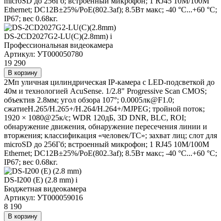
microSD до 256Гб; встроенный микрофон; 1 RJ45 10M/100M
Ethernet; DC12В±25%/PoE(802.3af); 8.5Вт макс; -40 °C...+60 °C;
IP67; вес 0.68кг.
DS-2CD2027G2-LU(C)(2.8mm)
i
Профессиональная видеокамера
Артикул: УТ000050780
19 290
В корзину
2Мп уличная цилиндрическая IP-камера с LED-подсветкой до
40м и технологией AcuSense. 1/2.8" Progressive Scan CMOS;
объектив 2.8мм; угол обзора 107°; 0.0005лк@F1.0;
сжатиеH.265/H.265+/H.264/H.264+/MJPEG; тройной поток;
1920 × 1080@25к/с; WDR 120дБ, 3D DNR, BLC, ROI;
обнаружение движения, обнаружение пересечения линии и
вторжения; классификация «человек/ТС»; захват лиц; слот для
microSD до 256Гб; встроенный микрофон; 1 RJ45 10M/100M
Ethernet; DC12В±25%/PoE(802.3af); 8.5Вт макс; -40 °C...+60 °C;
IP67; вес 0.68кг.
DS-I200 (E) (2.8 mm)
i
Бюджетная видеокамера
Артикул: УТ000059016
8 190
В корзину