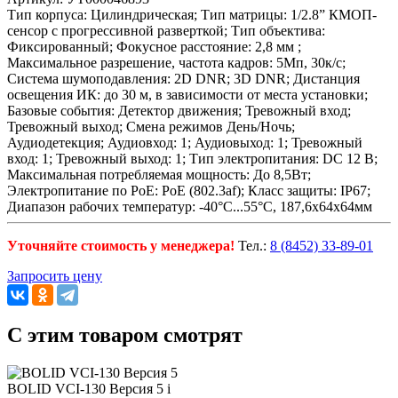
Тип корпуса: Цилиндрическая; Тип матрицы: 1/2.8” КМОП-
сенсор с прогрессивной разверткой; Тип объектива:
Фиксированный; Фокусное расстояние: 2,8 мм ;
Максимальное разрешение, частота кадров: 5Мп, 30к/с;
Система шумоподавления: 2D DNR; 3D DNR; Дистанция
освещения ИК: до 30 м, в зависимости от места установки;
Базовые события: Детектор движения; Тревожный вход;
Тревожный выход; Смена режимов День/Ночь;
Аудиодетекция; Аудиовход: 1; Аудиовыход: 1; Тревожный
вход: 1; Тревожный выход: 1; Тип электропитания: DC 12 В;
Максимальная потребляемая мощность: До 8,5Вт;
Электропитание по PoE: PoE (802.3af); Класс защиты: IP67;
Диапазон рабочих температур: -40°С...55°С, 187,6х64х64мм
Уточняйте стоимость у менеджера!
Тел.:
8 (8452) 33-89-01
Запросить цену
C этим товаром смотрят
BOLID VCI-130 Версия 5
i