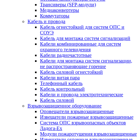
Трансиверы (SFP-модули)
Медиаконвертеры
Коммутаторы
Кабель и провода
Кабель огнестойкий для систем ОПС и
СОУЭ
Кабель для монтажа систем сигнализаций
Кабели комбинированные для систем
охранного телевидения
Кабели радиочастотные
Кабели для монтажа систем сигнализации,
не распространяющие горение
Кабель силовой огнестойкий
Кабели витая пара
Телефонный кабель
Кабель контрольный
Кабели и провода электротехнические
Кабель силовой
Взрывозащищенное оборудование
Оповещатели взрывозащищенные
Извещатели пожарные взрывозащищенные
Система ОПС взрывоопасных объектов
Ладога-Ex
Модули пожаротушения взрывозащищенные
Извещатели охранные взрывозащищенные