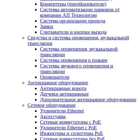
Конвертеры (преобразователи)
Системы автоматизации парковок от
компании АП Технологии
Система организации прохода
Замки
Считыватели и кнопки выхода
Средства и системы оповещения, музыкальной
трансляции
Системы оповещения, музыкальной
трансляции
Системы оповещения о пожаре
Системы звукового оповещения и
трансляции
Оповещатели
Антикражное оборудование
Антикражные ворота
Датчики антикражные
Дополнительное антикражное оборудование
Сетевое оборудование
Удлинители Ethernet
Аксессуары
Сетевые коммутаторы с РоЕ
Удлинители Ethernet с PoE
Инжекторы и сплиттеры РоЕ
Сетевые коммутаторы без РоЕ