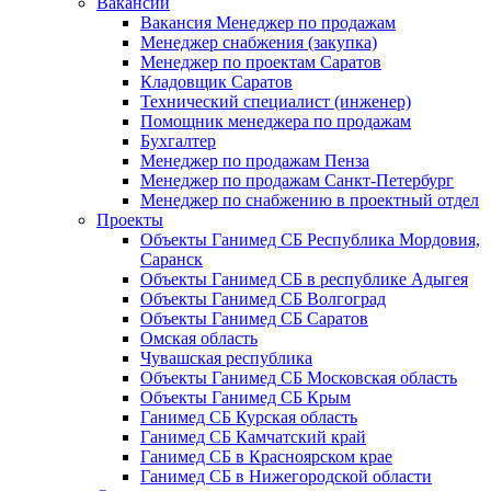
Вакансии
Вакансия Менеджер по продажам
Менеджер снабжения (закупка)
Менеджер по проектам Саратов
Кладовщик Саратов
Технический специалист (инженер)
Помощник менеджера по продажам
Бухгалтер
Менеджер по продажам Пенза
Менеджер по продажам Санкт-Петербург
Менеджер по снабжению в проектный отдел
Проекты
Объекты Ганимед СБ Республика Мордовия,
Саранск
Объекты Ганимед СБ в республике Адыгея
Объекты Ганимед СБ Волгоград
Объекты Ганимед СБ Саратов
Омская область
Чувашская республика
Объекты Ганимед СБ Московская область
Объекты Ганимед СБ Крым
Ганимед СБ Курская область
Ганимед СБ Камчатский край
Ганимед СБ в Красноярском крае
Ганимед СБ в Нижегородской области