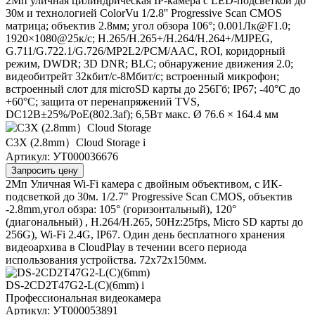
2Мп уличная цилиндрическая IP-камера с LED-подсветкой до
30м и технологией ColorVu 1/2.8'' Progressive Scan CMOS
матрица; объектив 2.8мм; угол обзора 106°; 0.001Лк@F1.0;
1920×1080@25к/с; H.265/H.265+/H.264/H.264+/MJPEG,
G.711/G.722.1/G.726/MP2L2/PCM/AAC, ROI, коридорный
режим, DWDR; 3D DNR; BLC; обнаружение движения 2.0;
видеобитрейт 32кбит/с-8Мбит/с; встроенный микрофон;
встроенный слот для microSD карты до 256Гб; IP67; -40°C до
+60°C; защита от перенапряжений TVS,
DC12В±25%/PoE(802.3af); 6,5Вт макс. Ø 76.6 × 164.4 мм
C3X (2.8mm）Cloud Storage
i
Артикул: УТ000036676
Запросить цену
2Мп Уличная Wi-Fi камера c двойным объективом, c ИК-
подсветкой до 30м. 1/2.7" Progressive Scan CMOS, объектив
-2.8mm,угол обзра: 105° (горизонтальный), 120°
(диагональный) , H.264/H.265, 50Hz:25fps, Micro SD карты до
256G), Wi-Fi 2.4G, IP67. Один день бесплатного хранения
видеоархива в CloudPlay в течении всего периода
использования устройства. 72х72х150мм.
DS-2CD2T47G2-L(C)(6mm)
i
Профессиональная видеокамера
Артикул: УТ000053891