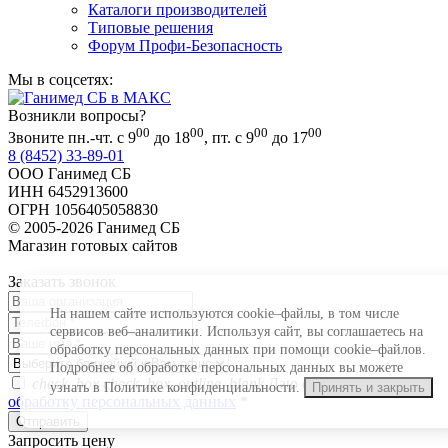
Каталоги производителей
Типовые решения
Форум Профи-Безопасность
Мы в соцсетях:
Возникли вопросы?
00
00
00
00
Звоните пн.-чт. с 9
до 18
, пт. с 9
до 17
8 (8452) 33-89-01
ООО Ганимед СБ
ИНН 6452913600
ОГРН 1056405058830
© 2005-2026 Ганимед СБ
Магазин готовых сайтов
KUPIWEB.RU
beget - хостинг провайдер
Заказать звонок
На нашем сайте используются cookie–файлы, в том числе
сервисов веб–аналитики. Используя сайт, вы соглашаетесь на
обработку персональных данных при помощи cookie–файлов.
Подробнее об обработке персональных данных вы можете
check_box
check_box_outline_blank
Даю согласие на
узнать в Политике конфиденциальности.
Принять и закрыть
обработку персональных данных
*
Запросить цену