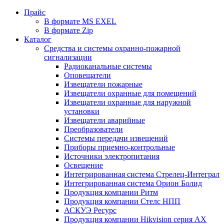
Прайс
В формате MS EXEL
В формате Zip
Каталог
Средства и системы охранно-пожарной
сигнализации
Радиоканальные системы
Оповещатели
Извещатели пожарные
Извещатели охранные для помещений
Извещатели охранные для наружной
установки
Извещатели аварийные
Преобразователи
Системы передачи извещений
Приборы приемно-контрольные
Источники электропитания
Освещение
Интегрированная система Стрелец-Интеграл
Интегрированная система Орион Болид
Продукция компании Ритм
Продукция компании Стелс НПП
АСКУЭ Ресурс
Продукция компании Hikvision серия AX