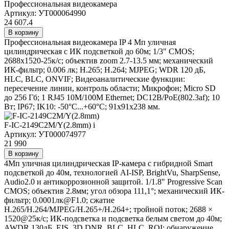
Профессиональная видеокамера
Артикул: УТ000064990
24 607.4
В корзину
Профессиональная видеокамера IP 4 Мп уличная
цилиндрическая с ИК подсветкой до 60м; 1/3" CMOS;
2688х1520-25к/с; объектив zoom 2.7-13.5 мм; механический
ИК-фильтр; 0.006 лк; H.265; H.264; MJPEG; WDR 120 дБ,
HLC, BLC, ONVIF; Видеоаналитические функции:
пересечение линии, контроль области; Микрофон; Micro SD
до 256 Гб; 1 RJ45 10M/100M Ethernet; DC12В/PoE(802.3af); 10
Вт; IP67; IK10: -50°C...+60°C; 91х91х238 мм.
F-IC-2149C2M/Y(2.8mm)
i
Артикул: УТ000074977
21 990
В корзину
4Мп уличная цилиндрическая IP-камера с гибридной Smart
подсветкой до 40м, технологией AI-ISP, BrightVu, SharpSense,
Audio2.0 и антикоррозионной защитой. 1/1.8" Progressive Scan
CMOS; объектив 2.8мм; угол обзора 111,1°; механический ИК-
фильтр; 0.0001лк@F1.0; сжатие
H.265/H.264/MJPEG/H.265+/H.264+; тройной поток; 2688 ×
1520@25к/с; ИК-подсветка и подсветка белым светом до 40м;
AWDR 130дБ, EIS, 3D DNR, BLC, HLC, ROI; обнаружение