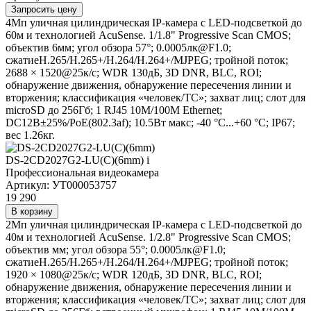
Запросить цену
4Мп уличная цилиндрическая IP-камера с LED-подсветкой до
60м и технологией AcuSense. 1/1.8" Progressive Scan CMOS;
объектив 6мм; угол обзора 57°; 0.0005лк@F1.0;
сжатиеH.265/H.265+/H.264/H.264+/MJPEG; тройной поток;
2688 × 1520@25к/с; WDR 130дБ, 3D DNR, BLC, ROI;
обнаружение движения, обнаружение пересечения линии и
вторжения; классификация «человек/ТС»; захват лиц; слот для
microSD до 256Гб; 1 RJ45 10M/100M Ethernet;
DC12В±25%/PoE(802.3af); 10.5Вт макс; -40 °C...+60 °C; IP67;
вес 1.26кг.
DS-2CD2027G2-LU(C)(6mm)
i
Профессиональная видеокамера
Артикул: УТ000053757
19 290
В корзину
2Мп уличная цилиндрическая IP-камера с LED-подсветкой до
40м и технологией AcuSense. 1/2.8" Progressive Scan CMOS;
объектив мм; угол обзора 55°; 0.0005лк@F1.0;
сжатиеH.265/H.265+/H.264/H.264+/MJPEG; тройной поток;
1920 × 1080@25к/с; WDR 120дБ, 3D DNR, BLC, ROI;
обнаружение движения, обнаружение пересечения линии и
вторжения; классификация «человек/ТС»; захват лиц; слот для