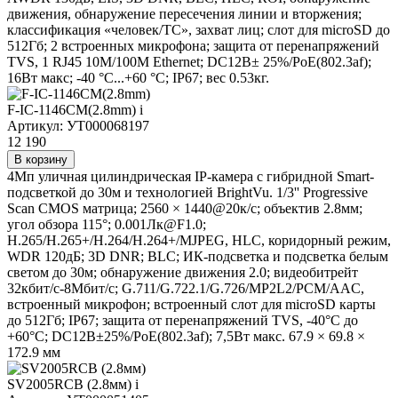
движения, обнаружение пересечения линии и вторжения;
классификация «человек/ТС», захват лиц; слот для microSD до
512Гб; 2 встроенных микрофона; защита от перенапряжений
TVS, 1 RJ45 10M/100M Ethernet; DC12В± 25%/PoE(802.3af);
16Вт макс; -40 °C...+60 °C; IP67; вес 0.53кг.
F-IC-1146CM(2.8mm)
i
Артикул: УТ000068197
12 190
В корзину
4Мп уличная цилиндрическая IP-камера с гибридной Smart-
подсветкой до 30м и технологией BrightVu. 1/3'' Progressive
Scan CMOS матрица; 2560 × 1440@20к/с; объектив 2.8мм;
угол обзора 115°; 0.001Лк@F1.0;
H.265/H.265+/H.264/H.264+/MJPEG, HLC, коридорный режим,
WDR 120дБ; 3D DNR; BLC; ИК-подсветка и подсветка белым
светом до 30м; обнаружение движения 2.0; видеобитрейт
32кбит/с-8Мбит/с; G.711/G.722.1/G.726/MP2L2/PCM/AAC,
встроенный микрофон; встроенный слот для microSD карты
до 512Гб; IP67; защита от перенапряжений TVS, -40°C до
+60°C; DC12В±25%/PoE(802.3af); 7,5Вт макс. 67.9 × 69.8 ×
172.9 мм
SV2005RCB (2.8мм)
i