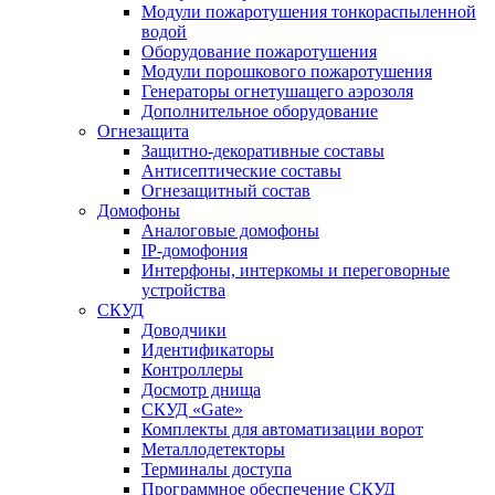
Модули пожаротушения тонкораспыленной
водой
Оборудование пожаротушения
Модули порошкового пожаротушения
Генераторы огнетушащего аэрозоля
Дополнительное оборудование
Огнезащита
Защитно-декоративные составы
Антисептические составы
Огнезащитный состав
Домофоны
Аналоговые домофоны
IP-домофония
Интерфоны, интеркомы и переговорные
устройства
СКУД
Доводчики
Идентификаторы
Контроллеры
Досмотр днища
СКУД «Gate»
Комплекты для автоматизации ворот
Металлодетекторы
Терминалы доступа
Программное обеспечение СКУД