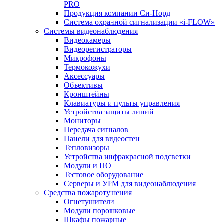
PRO
Продукция компании Си-Норд
Система охранной сигнализации «i-FLOW»
Системы видеонаблюдения
Видеокамеры
Видеорегистраторы
Микрофоны
Термокожухи
Аксессуары
Объективы
Кронштейны
Клавиатуры и пульты управления
Устройства защиты линий
Мониторы
Передача сигналов
Панели для видеостен
Тепловизоры
Устройства инфракрасной подсветки
Модули и ПО
Тестовое оборудование
Серверы и УРМ для видеонаблюдения
Средства пожаротушения
Огнетушители
Модули порошковые
Шкафы пожарные