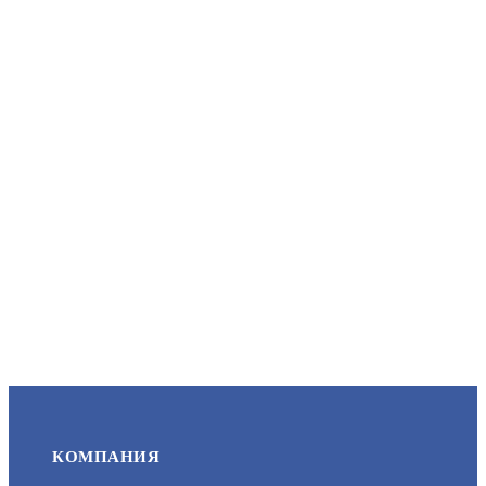
SV3210RC (2.8ММ)
АРТИКУЛ: УТ000034350
20 600
В КОРЗИНУ
НОВЫЙ
F-IC-1122CM(4G/A)(2.8MM)
АРТИКУЛ: УТ000079368
9 290
КОМПАНИЯ