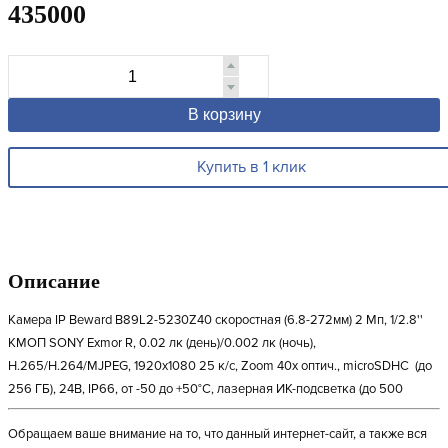
435000
В корзину
Купить в 1 клик
Описание
Камера IP Beward B89L2-5230Z40 скоростная (6.8-272мм) 2 Мп, 1/2.8''
КМОП SONY Exmor R, 0.02 лк (день)/0.002 лк (ночь),
H.265/H.264/MJPEG, 1920x1080 25 к/с, Zoom 40х оптич., microSDHC (до
256 ГБ), 24В, IP66, от -50 до +50°C, лазерная ИК-подсветка (до 500
Обращаем ваше внимание на то, что данный интернет-сайт, а также вся