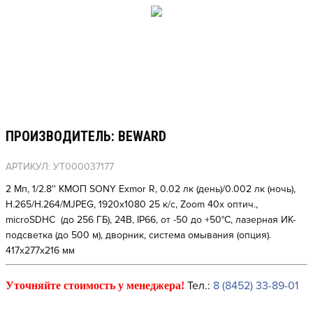
ПРОИЗВОДИТЕЛЬ: BEWARD
АРТИКУЛ: УТ000037177
2 Мп, 1/2.8'' КМОП SONY Exmor R, 0.02 лк (день)/0.002 лк (ночь),
H.265/H.264/MJPEG, 1920x1080 25 к/с, Zoom 40х оптич.,
microSDHC (до 256 ГБ), 24В, IP66, от -50 до +50°C, лазерная ИК-
подсветка (до 500 м), дворник, система омывания (опция).
417х277х216 мм
Тел.:
8 (8452) 33-89-01
Уточняйте стоимость у менеджера!