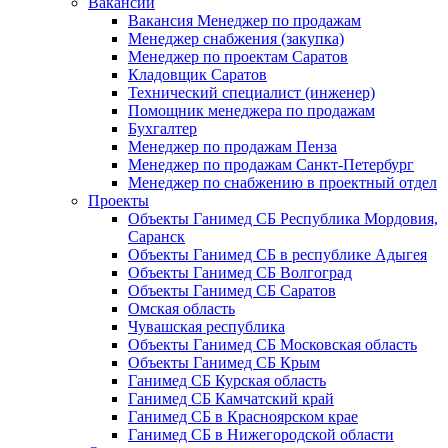
Вакансии
Вакансия Менеджер по продажам
Менеджер снабжения (закупка)
Менеджер по проектам Саратов
Кладовщик Саратов
Технический специалист (инженер)
Помощник менеджера по продажам
Бухгалтер
Менеджер по продажам Пенза
Менеджер по продажам Санкт-Петербург
Менеджер по снабжению в проектный отдел
Проекты
Объекты Ганимед СБ Республика Мордовия,
Саранск
Объекты Ганимед СБ в республике Адыгея
Объекты Ганимед СБ Волгоград
Объекты Ганимед СБ Саратов
Омская область
Чувашская республика
Объекты Ганимед СБ Московская область
Объекты Ганимед СБ Крым
Ганимед СБ Курская область
Ганимед СБ Камчатский край
Ганимед СБ в Красноярском крае
Ганимед СБ в Нижегородской области