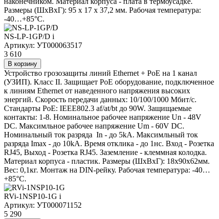
наконечником. Материал корпуса - плата в термоусадке.
Размеры (ШxВxГ): 95 x 17 x 37,2 мм. Рабочая температура:
-40…+85°С.
NS-LP-1GP/D
i
Артикул: УТ000063517
3 610
В корзину
Устройство грозозащиты линий Ethernet + PoE на 1 канал
(УЗИП). Класс II. Защищает PoE оборудование, подключенное
к линиям Ethernet от наведенного напряжения высоких
энергий. Скорость передачи данных: 10/100/1000 Мбит/c.
Стандарты PoE: IEEE802.3 af/at/bt до 90W. Защищаемые
контакты: 1-8. Номинальное рабочее напряжение Un - 48V
DC. Максимльное рабочее напряжение Um - 60V DC.
Номинальный ток разряда In - до 5kA. Максимльный ток
разряда Imax - до 10kA. Время отклика - до 1нс. Вход - Розетка
RJ45, Выход - Розетка RJ45. Заземление - клеммная колодка.
Материал корпуса - пластик. Размеры (ШxВxГ): 18x90x62мм.
Вес: 0,1кг. Монтаж на DIN-рейку. Рабочая температура: -40…
+85°С.
RVi-1NSP10-1G
i
Артикул: УТ000071152
5 290