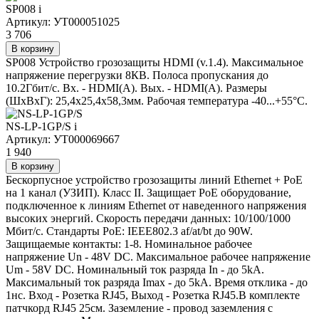
SP008
i
Артикул: УТ000051025
3 706
В корзину
SP008 Устройство грозозащиты HDMI (v.1.4). Максимальное
напряжение перегрузки 8КВ. Полоса пропускания до
10.2Гбит/с. Вх. - HDMI(A). Вых. - HDMI(A). Размеры
(ШxВxГ): 25,4x25,4x58,3мм. Рабочая температура -40...+55°C.
NS-LP-1GP/S
i
Артикул: УТ000069667
1 940
В корзину
Бескорпусное устройство грозозащиты линий Ethernet + PoE
на 1 канал (УЗИП). Класс II. Защищает PoE оборудование,
подключенное к линиям Ethernet от наведенного напряжения
высоких энергий. Скорость передачи данных: 10/100/1000
Мбит/c. Стандарты PoE: IEEE802.3 af/at/bt до 90W.
Защищаемые контакты: 1-8. Номинальное рабочее
напряжение Un - 48V DC. Максимальное рабочее напряжение
Um - 58V DC. Номинальный ток разряда In - до 5kA.
Максимальный ток разряда Imax - до 5kA. Время отклика - до
1нс. Вход - Розетка RJ45, Выход - Розетка RJ45.В комплекте
патчкорд RJ45 25см. Заземление - провод заземления с