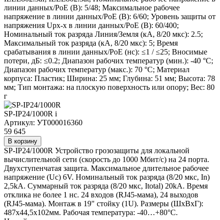
линии данных/PoE (В): 5/48; Максимальное рабочее
напряжение в линии данных/PoE (В): 6/60; Уровень защиты от
напряжения Upx-x в линии данных/PoE (В): 60/400;
Номинальный ток разряда Линия/Земля (кА, 8/20 мкс): 2.5;
Максимальный ток разряда (кА, 8/20 мкс): 5; Время
срабатывания в линии данных/PoE (нс): ≤1 / ≤25; Вносимые
потери, дБ: ≤0.2; Диапазон рабочих температур (мин.): -40 °С;
Диапазон рабочих температур (макс.): 70 °С; Материал
корпуса: Пластик; Ширина: 25 мм; Глубина: 51 мм; Высота: 78
мм; Тип монтажа: на плоскую поверхность или опору; Вес: 80
г
SP-IP24/1000R
i
Артикул: УТ000016360
59 645
В корзину
SP-IP24/1000R Устройство грозозащиты для локальной
вычислительной сети (скорость до 1000 Мбит/с) на 24 порта.
Двухступенчатая защита. Максимальное длительное рабочее
напряжение (Uc) 6V. Номинальный ток разряда (8/20 мкс, In)
2,5kA. Суммарный ток разряда (8/20 мкс, Itotal) 20kA. Время
отклика не более 1 нc. 24 входов (RJ45-мама), 24 выходов
(RJ45-мама). Монтаж в 19" стойку (1U). Размеры (ШхВхГ):
487x44,5x102мм. Рабочая температура: -40…+80°С.