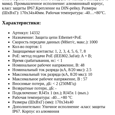
мама). Промышленное исполнение: алюминивый корпус,
класс защиты IP67.Крепление на DIN-рейку. Размеры
(ШхВхГ): 170x34x40мм. Рабочая температура: -40…+80°С.
Характеристики:
Артикул: 14332
Назначение: Защита цепи Ethernet+PoE
Скорость передачи данных (Мбит/с, макс.): 1000
Кол-во портов: 1
Защищаемые контакты: 1, 2, 3, 4, 5, 6, 7, 8
PoE: метод подачи PoE (IEE802.3af/at): A + B;
Время срабатывания, нс: < 1
Номинальное рабочее напряжение, В: 48
Номинальный ток разряда (кА, 8/20 мкс): 2.5
Максимальный ток разряда (кА, 8/20 мкс): 10
Максимальное рабочее напряжение, В : 57
Вносимые потери, дБ: < 2 (250МГц)
Возвратные потери, дБ: -
Подключение: RJ45х 1 (вх.); RJ45х 1 (вых.)
Рабочая температура: -40…+80 °C
Размеры (ШхВхГ) (мм): 170x34x40
Дополнительно: Уличное исполнение -класс защиты
IP67. Корпус из алюминия