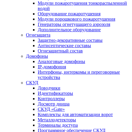
Модули пожаротушения тонкораспыленной
водой
Оборудование пожаротушения
Модули порошкового пожаротушения
Генераторы огнетушащего аэрозоля
Дополнительное оборудование
Огнезащита
Защитно-декоративные составы
Антисептические составы
Огнезащитный состав
Домофоны
Аналоговые домофоны
IP-домофония
Интерфоны, интеркомы и переговорные
устройства
СКУД
Доводчики
Идентификаторы
Контроллеры
Досмотр днища
СКУД «Gate»
Комплекты для автоматизации ворот
Металлодетекторы
Терминалы доступа
Программное обеспечение СКУД