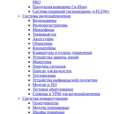
PRO
Продукция компании Си-Норд
Система охранной сигнализации «i-FLOW»
Системы видеонаблюдения
Видеокамеры
Видеорегистраторы
Микрофоны
Термокожухи
Аксессуары
Объективы
Кронштейны
Клавиатуры и пульты управления
Устройства защиты линий
Мониторы
Передача сигналов
Панели для видеостен
Тепловизоры
Устройства инфракрасной подсветки
Модули и ПО
Тестовое оборудование
Серверы и УРМ для видеонаблюдения
Средства пожаротушения
Огнетушители
Модули порошковые
Шкафы пожарные