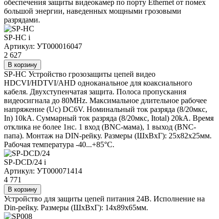
обеспечения защиты видеокамер по порту Ethernet от помех
большой энергии, наведенных мощными грозовыми
разрядами.
SP-HC
i
Артикул: УТ000016047
2 627
В корзину
SP-HC Устройство грозозащиты цепей видео
HDCVI/HDTVI/AHD одноканальное для коаксиального
кабеля. Двухступенчатая защита. Полоса пропускания
видеосигнала до 80MHz. Максимальное длительное рабочее
напряжение (Uс) DC6V. Номинальный ток разряда (8/20мкс,
In) 10kA. Суммарный ток разряда (8/20мкс, Itotal) 20kA. Время
отклика не более 1нс. 1 вход (BNC-мама), 1 выход (BNC-
папа). Монтаж на DIN-рейку. Размеры (ШхВхГ): 25x82x25мм.
Рабочая температура -40...+85°C.
SP-DCD/24
i
Артикул: УТ000071414
4 771
В корзину
Устройство для защиты цепей питания 24В. Исполнение на
Din-рейку. Размеры (ШxВxГ): 14x89x65мм.