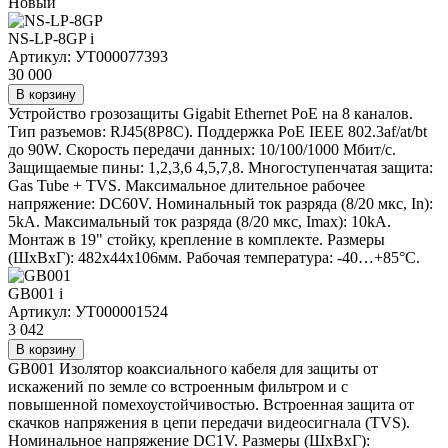
Новый
NS-LP-8GP
i
Артикул: УТ000077393
30 000
В корзину
Устройство грозозащиты Gigabit Ethernet PoE на 8 каналов.
Тип разъемов: RJ45(8P8C). Поддержка PoE IEEE 802.3af/at/bt
до 90W. Скорость передачи данных: 10/100/1000 Мбит/c.
Защищаемые пины: 1,2,3,6 4,5,7,8. Многоступенчатая защита:
Gas Tube + TVS. Максимальное длительное рабочее
напряжение: DC60V. Номинальный ток разряда (8/20 мкс, In):
5kA. Максимальный ток разряда (8/20 мкс, Imax): 10kA.
Монтаж в 19" стойку, крепление в комплекте. Размеры
(ШхВхГ): 482x44x106мм. Рабочая температура: -40…+85°С.
GB001
i
Артикул: УТ000001524
3 042
В корзину
GB001 Изолятор коаксиального кабеля для защиты от
искажений по земле со встроенным фильтром и с
повышенной помехоустойчивостью. Встроенная защита от
скачков напряжения в цепи передачи видеосигнала (TVS).
Номинальное напряжение DC1V. Размеры (ШxВxГ):