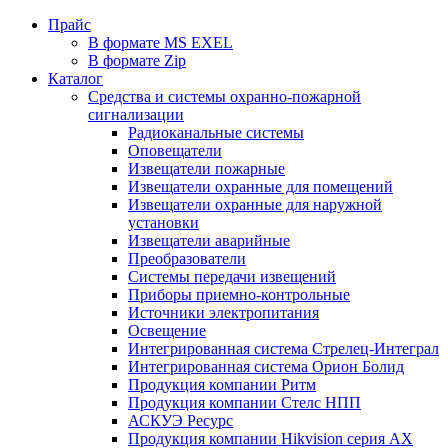
Прайс
В формате MS EXEL
В формате Zip
Каталог
Средства и системы охранно-пожарной
сигнализации
Радиоканальные системы
Оповещатели
Извещатели пожарные
Извещатели охранные для помещений
Извещатели охранные для наружной
установки
Извещатели аварийные
Преобразователи
Системы передачи извещений
Приборы приемно-контрольные
Источники электропитания
Освещение
Интегрированная система Стрелец-Интеграл
Интегрированная система Орион Болид
Продукция компании Ритм
Продукция компании Стелс НПП
АСКУЭ Ресурс
Продукция компании Hikvision серия AX