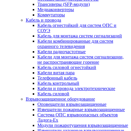
Трансиверы (SFP-модули)
Медиаконвертеры
Коммутаторы
Кабель и провода
Кабель огнестойкий для систем ОПС и
СОУЭ
Кабель для монтажа систем сигнализаций
Кабели комбинированные для систем
охранного телевидения
Кабели радиочастотные
Кабели для монтажа систем сигнализации,
не распространяющие горение
Кабель силовой огнестойкий
Кабели витая пара
Телефонный кабель
Кабель контрольный
Кабели и провода электротехнические
Кабель силовой
Взрывозащищенное оборудование
Оповещатели взрывозащищенные
Извещатели пожарные взрывозащищенные
Система ОПС взрывоопасных объектов
Ладога-Ex
Модули пожаротушения взрывозащищенные
Извещатели охранные взрывозащищенные