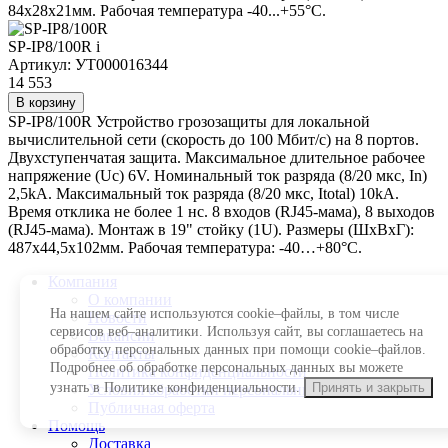
84х28х21мм. Рабочая температура -40...+55°C.
SP-IP8/100R
i
Артикул: УТ000016344
14 553
В корзину
SP-IP8/100R Устройство грозозащиты для локальной
вычислительной сети (скорость до 100 Мбит/с) на 8 портов.
Двухступенчатая защита. Максимальное длительное рабочее
напряжение (Uc) 6V. Номинальный ток разряда (8/20 мкс, In)
2,5kA. Максимальный ток разряда (8/20 мкс, Itotal) 10kA.
Время отклика не более 1 нc. 8 входов (RJ45-мама), 8 выходов
(RJ45-мама). Монтаж в 19" стойку (1U). Размеры (ШхВхГ):
487x44,5x102мм. Рабочая температура: -40…+80°С.
Компания
О компании
На нашем сайте используются cookie–файлы, в том числе
Новости
сервисов веб–аналитики. Используя сайт, вы соглашаетесь на
Вакансии
обработку персональных данных при помощи cookie–файлов.
Контакты
Подробнее об обработке персональных данных вы можете
Политика конфиденциальности
узнать в Политике конфиденциальности.
Принять и закрыть
Условия обработки персональных данных
Публичная оферта
Помощь
Доставка