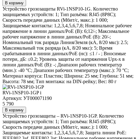
В корзину
Устройство грозозащиты RVi-1NSP10-1G. Количество
защищаемых устройств: 1; Тип разъёма: RJ45 (8P8C);
Скорость передачи данных (Мбит/с, макс.): 1 000;
Защищаемые контакты: 1,2,3,4,5,6,7,8; Номинальное рабочее
напряжение в линии данных/PoE (В): 6;12/-; Максимальное
рабочее напряжение в линии данных/PoE (В): 20/-;
Номинальный ток разряда Линия/Земля (кА, 8/20 мкс): 2.5;
Максимальный ток разряда (кА, 8/20 мкс): 5; Время
срабатывания в линии данных/PoE (нс): ≤1 / - ; Вносимые
потери, дБ: ≤0.2; Уровень защиты от напряжения Upx-x в
линии данных/PoE (В): -; Диапазон рабочих температур
(мин.): -40 °С; Диапазон рабочих температур (макс.): 70 °С;
Материал корпуса: Пластик; Ширина: 25 мм; Глубина: 51 мм;
Высота: 78 мм; Тип монтажа: на DIN-рейку; Вес: 80 г
RVi-1NSP10-1GP
i
Артикул: УТ000071190
5 790
В корзину
Устройство грозозащиты – RVi-1NSP10-1GP. Количество
защищаемых устройств: 1; Тип разъёма: RJ45 (8P8C);
Скорость передачи данных (Мбит/с, макс.): 1 000;
Защищаемые контакты: 1,2,3,4,5,6,7,8; Защита линии PoE:
IEEE802.3af, IEEE802.3at; Номинальное рабочее напряжение в