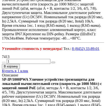
вычислительной сети (скорость до 1000 Мб/с) с защитой
линий PoE (af/at, методы A + B, контакты 1/2, 3/6, 4/5, 7/8).
Двухступенчатая защита. Максимальное длительное рабочее
напряжение (Uс) DC58V. Номинальный ток разряда (8/20 мкс,
In) 2,5kA. Суммарный ток разряда (8/20 мкс, Itotal) 10kA.
Время отклика 1нс. 1 вход (RJ45-мама), 1 выход (RJ45-мама).
Промышленное исполнение: алюминиевый корпус, класс
защиты IP67.Крепление на DIN-рейку. Размеры (ШхВхГ):
170x34x40мм. Рабочая температура: -40…+80°С.
Уточняйте стоимость у менеджера!
Тел.:
8 (8452) 33-89-01
7413
В корзину
Купить в 1 клик
Описание
SP-IP/1000PWA Уличное устройство грозозащиты для
локальной вычислительной сети (скорость до 1000 Мб/с) с
защитой линий PoE
(af/at, методы A + B, контакты 1/2, 3/6,
4/5, 7/8). Двухступенчатая защита. Максимальное длительное
рабочее напряжение (Uс) DC58V. Номинальный ток разряда
(8/20 мкс, In) 2,5kA. Суммарный ток разряда (8/20 мкс, Itotal)
10kA. Время отклика 1нс. 1 вход (RJ45-мама), 1 выход (RJ45-