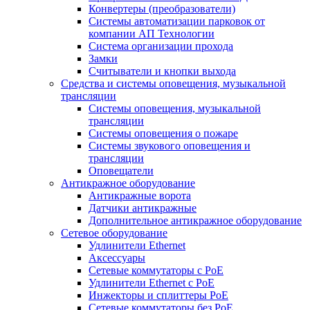
Конвертеры (преобразователи)
Системы автоматизации парковок от
компании АП Технологии
Система организации прохода
Замки
Считыватели и кнопки выхода
Средства и системы оповещения, музыкальной
трансляции
Системы оповещения, музыкальной
трансляции
Системы оповещения о пожаре
Системы звукового оповещения и
трансляции
Оповещатели
Антикражное оборудование
Антикражные ворота
Датчики антикражные
Дополнительное антикражное оборудование
Сетевое оборудование
Удлинители Ethernet
Аксессуары
Сетевые коммутаторы с РоЕ
Удлинители Ethernet с PoE
Инжекторы и сплиттеры РоЕ
Сетевые коммутаторы без РоЕ