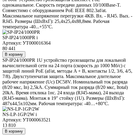
одноканальное. Скорость передачи данных 10/100Base-T.
Совместимо с оборудованием PoE IEEE 802.3af/at.
Максимальное напряжение перегрузки 4КВ. Вх. - RJ45. Вых. -
RJ45. Размеры (ШxВxГ): 25,4x25,4x88,8мм. Рабочая
температура -40...+55°C.
SP-IP24/1000PR
i
Артикул: УТ000016364
80 441
В корзину
SP-IP24/1000PR 1U устройство грозозащиты для локальной
вычислительной сети на 24 порта (скорость до 1000 Мб/с) с
защитой линий PoE (af/at, методы A + B, контакты 1/2, 3/6, 4/5,
7/8). Двухступенчатая защита. Максимальное длительное
рабочее напряжение (Uс) DC58V. Номинальный ток разряда
(8/20 мкс, In) 2,5kA. Суммарный ток разряда (8/20 мкс, Itotal)
20kA. Время отклика 1нс. 24 входа (RJ45-мама), 24 выхода
(RJ45-мама). Монтаж в 19" стойку (1U). Размеры (ШхВхГ):
487x44,5x102мм. Рабочая температура: -40…+80°С.
NS-LP-1GP/2W
i
Артикул: УТ000063521
13 810
В корзину