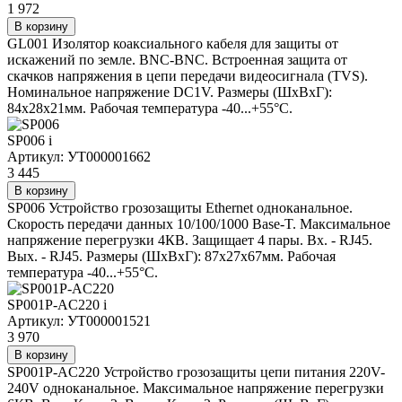
1 972
В корзину
GL001 Изолятор коаксиального кабеля для защиты от
искажений по земле. BNC-BNC. Встроенная защита от
скачков напряжения в цепи передачи видеосигнала (TVS).
Номинальное напряжение DC1V. Размеры (ШxВxГ):
84х28х21мм. Рабочая температура -40...+55°C.
SP006
i
Артикул: УТ000001662
3 445
В корзину
SP006 Устройство грозозащиты Ethernet одноканальное.
Скорость передачи данных 10/100/1000 Base-T. Максимальное
напряжение перегрузки 4КВ. Защищает 4 пары. Вх. - RJ45.
Вых. - RJ45. Размеры (ШxВxГ): 87x27x67мм. Рабочая
температура -40...+55°C.
SP001P-AC220
i
Артикул: УТ000001521
3 970
В корзину
SP001P-AC220 Устройство грозозащиты цепи питания 220V-
240V одноканальное. Максимальное напряжение перегрузки