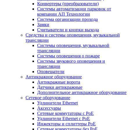
Конвертеры (преобразователи)
Системы автоматизации парковок от
компании АП Технологии
Система организации прохода
Замки
Считыватели и кнопки выхода
Средства и системы оповещения, музыкальной
трансляции
Системы оповещения, музыкальной
трансляции
Системы оповещения о пожаре
Системы звукового оповещения и
трансляции
Оповещатели
Антикражное оборудование
Антикражные ворота
Датчики антикражные
Дополнительное антикражное оборудование
Сетевое оборудование
Удлинители Ethernet
Аксессуары
Сетевые коммутаторы с РоЕ
Удлинители Ethernet с PoE
Инжекторы и сплиттеры РоЕ
Сетевые коммутаторы без РоЕ