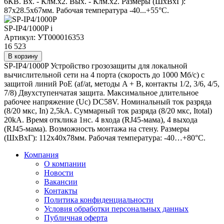
6КВ. Вх. - Клм.х2. Вых. - Клм.х2. Размеры (ШxВxГ):
87x28.5x67мм. Рабочая температура -40...+55°C.
SP-IP4/1000P
i
Артикул: УТ000016353
16 523
В корзину
SP-IP4/1000P Устройство грозозащиты для локальной
вычислительной сети на 4 порта (скорость до 1000 Мб/с) с
защитой линий PoE (af/at, методы A + B, контакты 1/2, 3/6, 4/5,
7/8) Двухступенчатая защита. Максимальное длительное
рабочее напряжение (Uс) DC58V. Номинальный ток разряда
(8/20 мкс, In) 2,5kA. Суммарный ток разряда (8/20 мкс, Itotal)
20kA. Время отклика 1нс. 4 входа (RJ45-мама), 4 выхода
(RJ45-мама). Возможность монтажа на стену. Размеры
(ШхВхГ): 112x40x78мм. Рабочая температура: -40…+80°С.
Компания
О компании
Новости
Вакансии
Контакты
Политика конфиденциальности
Условия обработки персональных данных
Публичная оферта