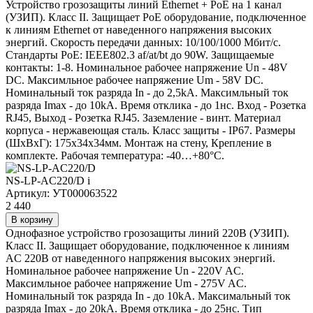
Устройство грозозащиты линий Ethernet + PoE на 1 канал
(УЗИП). Класс II. Защищает PoE оборудование, подключенное
к линиям Ethernet от наведенного напряжения высоких
энергий. Скорость передачи данных: 10/100/1000 Мбит/c.
Стандарты PoE: IEEE802.3 af/at/bt до 90W. Защищаемые
контакты: 1-8. Номинальное рабочее напряжение Un - 48V
DC. Максимльное рабочее напряжение Um - 58V DC.
Номинальный ток разряда In - до 2,5kA. Максимльный ток
разряда Imax - до 10kA. Время отклика - до 1нс. Вход - Розетка
RJ45, Выход - Розетка RJ45. Заземление - винт. Материал
корпуса - нержавеющая сталь. Класс защиты - IP67. Размеры
(ШхВхГ): 175x34x34мм. Монтаж на стену, Крепление в
комплекте. Рабочая температура: -40…+80°С.
NS-LP-AC220/D
i
Артикул: УТ000063522
2 440
В корзину
Однофазное устройство грозозащиты линий 220В (УЗИП).
Класс II. Защищает оборудование, подключенное к линиям
AC 220В от наведенного напряжения высоких энергий.
Номинальное рабочее напряжение Un - 220V AC.
Максимльное рабочее напряжение Um - 275V AC.
Номинальный ток разряда In - до 10kA. Максимальный ток
разряда Imax - до 20kA. Время отклика - до 25нс. Тип