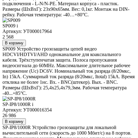
подключения - L-N/N-PE. Материал корпуса - пластик.
Размеры (ШxВxГ): 23x90x65мм. Вес: 0,1кг. Монтаж на DIN-
рейку. Рабочая температура: -40…+80°С.
SP009
i
Артикул: УТ000017964
2 568
В корзину
SP009 Устройство грозозащиты цепей видео
HDCVI/HDTVI/AHD одноканальное для коаксиального
кабеля. Трёхступенчатая защита. Полоса пропускания
видеосигнала до 60MHz. Максимальное длительное рабочее
напряжение (Uс) DC6V. Номинальный ток разряда (8/20мкс,
In) 15kA. Суммарный ток разряда (8/20мкс, Itotal) 15kA. Время
отклика не более 1нс. Вх. - BNC(штекер). Вых. - BNC.
Размеры (ШxВxГ): 25,4x25,4x79,3мм. Рабочая температура
-40...+85°C.
SP-IP8/1000R
i
Артикул: УТ000016354
26 986
В корзину
SP-IP8/1000R Устройство грозозащиты для локальной
вычислительной сети (скорость до 1000 Мбит/с) на 8 портов.