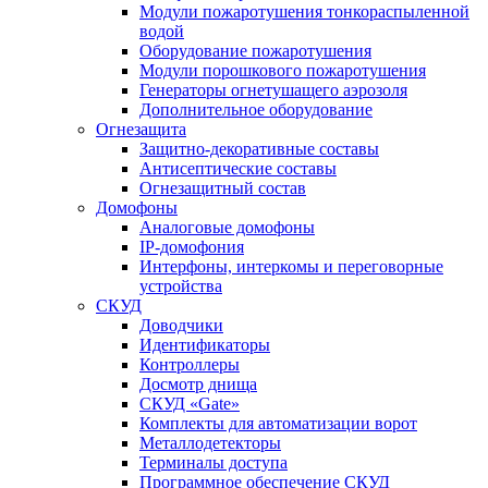
Модули пожаротушения тонкораспыленной
водой
Оборудование пожаротушения
Модули порошкового пожаротушения
Генераторы огнетушащего аэрозоля
Дополнительное оборудование
Огнезащита
Защитно-декоративные составы
Антисептические составы
Огнезащитный состав
Домофоны
Аналоговые домофоны
IP-домофония
Интерфоны, интеркомы и переговорные
устройства
СКУД
Доводчики
Идентификаторы
Контроллеры
Досмотр днища
СКУД «Gate»
Комплекты для автоматизации ворот
Металлодетекторы
Терминалы доступа
Программное обеспечение СКУД