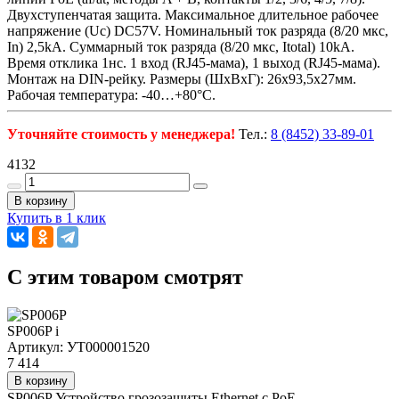
Двухступенчатая защита. Максимальное длительное рабочее
напряжение (Uс) DC57V. Номинальный ток разряда (8/20 мкс,
In) 2,5kA. Суммарный ток разряда (8/20 мкс, Itotal) 10kA.
Время отклика 1нс. 1 вход (RJ45-мама), 1 выход (RJ45-мама).
Монтаж на DIN-рейку. Размеры (ШхВхГ): 26x93,5x27мм.
Рабочая температура: -40…+80°С.
Уточняйте стоимость у менеджера!
Тел.:
8 (8452) 33-89-01
4132
В корзину
Купить в 1 клик
C этим товаром смотрят
SP006P
i
Артикул: УТ000001520
7 414
В корзину
SP006P Устройство грозозащиты Ethernet c PoE