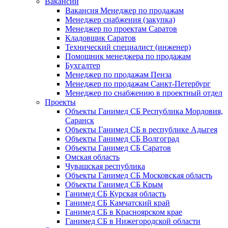
Вакансии
Вакансия Менеджер по продажам
Менеджер снабжения (закупка)
Менеджер по проектам Саратов
Кладовщик Саратов
Технический специалист (инженер)
Помощник менеджера по продажам
Бухгалтер
Менеджер по продажам Пенза
Менеджер по продажам Санкт-Петербург
Менеджер по снабжению в проектный отдел
Проекты
Объекты Ганимед СБ Республика Мордовия,
Саранск
Объекты Ганимед СБ в республике Адыгея
Объекты Ганимед СБ Волгоград
Объекты Ганимед СБ Саратов
Омская область
Чувашская республика
Объекты Ганимед СБ Московская область
Объекты Ганимед СБ Крым
Ганимед СБ Курская область
Ганимед СБ Камчатский край
Ганимед СБ в Красноярском крае
Ганимед СБ в Нижегородской области