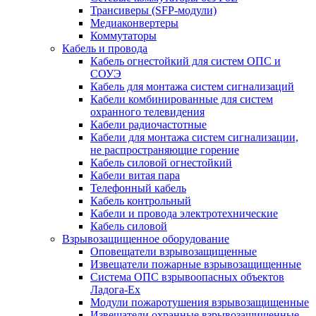
Трансиверы (SFP-модули)
Медиаконвертеры
Коммутаторы
Кабель и провода
Кабель огнестойкий для систем ОПС и
СОУЭ
Кабель для монтажа систем сигнализаций
Кабели комбинированные для систем
охранного телевидения
Кабели радиочастотные
Кабели для монтажа систем сигнализации,
не распространяющие горение
Кабель силовой огнестойкий
Кабели витая пара
Телефонный кабель
Кабель контрольный
Кабели и провода электротехнические
Кабель силовой
Взрывозащищенное оборудование
Оповещатели взрывозащищенные
Извещатели пожарные взрывозащищенные
Система ОПС взрывоопасных объектов
Ладога-Ex
Модули пожаротушения взрывозащищенные
Извещатели охранные взрывозащищенные