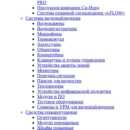
PRO
Продукция компании Си-Норд
Система охранной сигнализации «i-FLOW»
Системы видеонаблюдения
Видеокамеры
Видеорегистраторы
Микрофоны
Термокожухи
Аксессуары
Объективы
Кронштейны
Клавиатуры и пульты управления
Устройства защиты линий
Мониторы
Передача сигналов
Панели для видеостен
Тепловизоры
Устройства инфракрасной подсветки
Модули и ПО
Тестовое оборудование
Серверы и УРМ для видеонаблюдения
Средства пожаротушения
Огнетушители
Модули порошковые
Шкафы пожарные