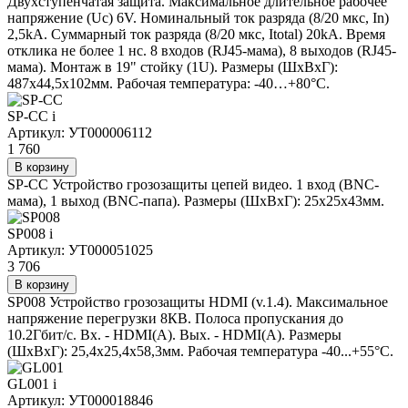
Двухступенчатая защита. Максимальное длительное рабочее
напряжение (Uc) 6V. Номинальный ток разряда (8/20 мкс, In)
2,5kA. Суммарный ток разряда (8/20 мкс, Itotal) 20kA. Время
отклика не более 1 нc. 8 входов (RJ45-мама), 8 выходов (RJ45-
мама). Монтаж в 19" стойку (1U). Размеры (ШхВхГ):
487x44,5x102мм. Рабочая температура: -40…+80°С.
SP-CC
i
Артикул: УТ000006112
1 760
В корзину
SP-CC Устройство грозозащиты цепей видео. 1 вход (BNC-
мама), 1 выход (BNC-папа). Размеры (ШxВxГ): 25x25x43мм.
SP008
i
Артикул: УТ000051025
3 706
В корзину
SP008 Устройство грозозащиты HDMI (v.1.4). Максимальное
напряжение перегрузки 8КВ. Полоса пропускания до
10.2Гбит/с. Вх. - HDMI(A). Вых. - HDMI(A). Размеры
(ШxВxГ): 25,4x25,4x58,3мм. Рабочая температура -40...+55°C.
GL001
i
Артикул: УТ000018846