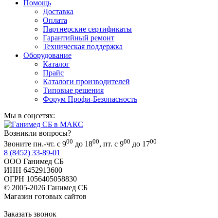
Помощь
Доставка
Оплата
Партнерские сертификаты
Гарантийный ремонт
Техническая поддержка
Оборудование
Каталог
Прайс
Каталоги производителей
Типовые решения
Форум Профи-Безопасность
Мы в соцсетях:
Возникли вопросы?
00
00
00
00
Звоните пн.-чт. с 9
до 18
, пт. с 9
до 17
8 (8452) 33-89-01
ООО Ганимед СБ
ИНН 6452913600
ОГРН 1056405058830
© 2005-2026 Ганимед СБ
Магазин готовых сайтов
KUPIWEB.RU
beget - хостинг провайдер
Заказать звонок