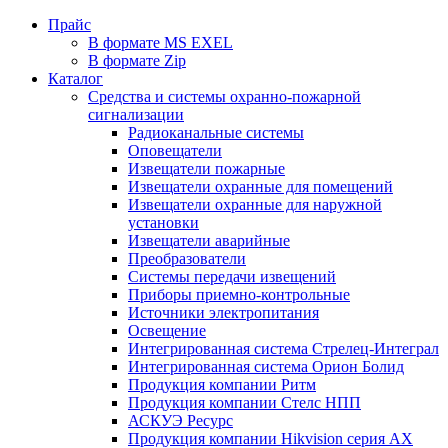
Прайс
В формате MS EXEL
В формате Zip
Каталог
Средства и системы охранно-пожарной
сигнализации
Радиоканальные системы
Оповещатели
Извещатели пожарные
Извещатели охранные для помещений
Извещатели охранные для наружной
установки
Извещатели аварийные
Преобразователи
Системы передачи извещений
Приборы приемно-контрольные
Источники электропитания
Освещение
Интегрированная система Стрелец-Интеграл
Интегрированная система Орион Болид
Продукция компании Ритм
Продукция компании Стелс НПП
АСКУЭ Ресурс
Продукция компании Hikvision серия AX