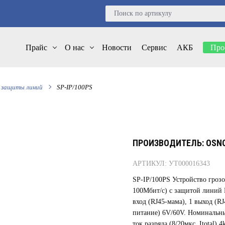
Прайс
О нас
Новости
Сервис
АКБ
Про
 защиты линий
SP-IP/100PS
ПРОИЗВОДИТЕЛЬ: OSN
АРТИКУЛ: УТ000016343
SP-IP/100PS Устройство гроз
100Мбит/с) с защитой линий Po
вход (RJ45-мама), 1 выход (R
питание) 6V/60V. Номинальны
ток разряда (8/20мкс, Itotal)