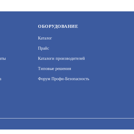
ОБОРУДОВАНИЕ
Каталог
Прайс
аты
Каталоги производителей
Типовые решения
а
Форум Профи-Безопасность
0R
GB001
УТ000016344
АРТИКУЛ: УТ000001524
сервисов веб–аналитики. Используя сайт, вы соглашаетесь на обработку
 узнать в Политике конфиденциальности.
Принять и закрыть
В КОРЗИНУ
3 042