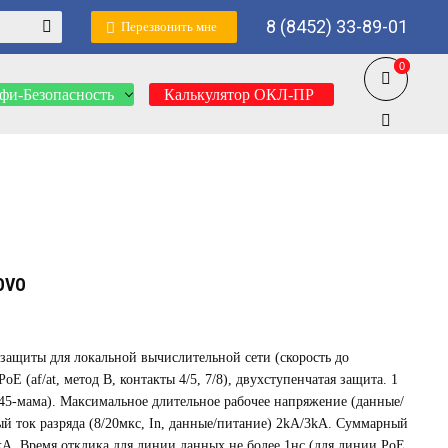
8 (8452) 33-89-01
Перезвонить мне
0
0
фи-Безопасность
Калькулятор ОКЛ-ПР
OVO
озащиты для локальной вычислительной сети (скорость до
E (af/at, метод B, контакты 4/5, 7/8), двухступенчатая защита. 1
J45-мама). Максимальное длительное рабочее напряжение (данные/
й ток разряда (8/20мкс, In, данные/питание) 2kA/3kA. Суммарный
 4kA. Время отклика для линии данных не более 1нс (для линии PoE