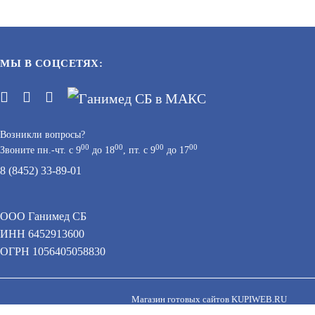
МЫ В СОЦСЕТЯХ:
Возникли вопросы?
00
00
00
00
Звоните пн.-чт. с 9
до 18
, пт. с 9
до 17
8 (8452) 33-89-01
SP-IP4/1000P
ООО Ганимед СБ
АРТИКУЛ: УТ000016353
ИНН 6452913600
 персональных данных при помощи cookie–файлов.
ОГРН 1056405058830
В КОРЗИНУ
16 523
В КОРЗИНУ
Магазин готовых сайтов
KUPIWEB.RU
beget - хостинг провайдер