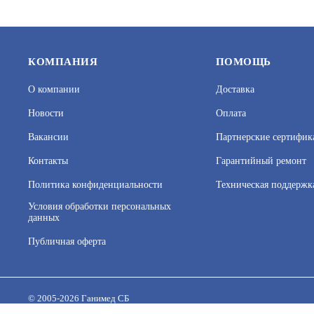
КОМПАНИЯ
ПОМОЩЬ
О компании
Доставка
Новости
Оплата
Вакансии
Партнерские сертифик
Контакты
Гарантийный ремонт
Политика конфиденциальности
Техническая поддержк
SP-IP4/100
SP-IP8/10
Условия обработки персональных
данных
АРТИКУЛ: УТ000044510
АРТИКУЛ: 
Публичная оферта
На нашем сайте используются cookie–файлы, в том числе 
Подробнее об обработке персональных данных вы можете
7 960
В КОРЗИНУ
14 553
© 2005-2026 Ганимед СБ