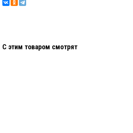
C этим товаром смотрят
AVT-TX1011HD
АРТИКУЛ: УТ000014472
ЗАПРОСИТЬ ЦЕНУ