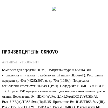
ПРОИЗВОДИТЕЛЬ: OSNOVO
АРТИКУЛ: УТ000071417
Комплект для передачи HDMI, USB(клавиатура и мышь), ИК
управления и питания по кабелю витой пары (HDBaseT). Расстояние
передачи до 40м (4K2K(30Гц)), до 70м (1080p). Поддержка
технологии Power over HDBaseT(PoH). Поддержка HDMI 1.4 и HDCP
1.2. Порты USB предназначены только для подключения клавиатуры и
мыши. Передатчик:Вх.-HDMI(A)/Роз.2,1x5,5мм(DC12V)/USB(A).
Вых.-USB(A)/TRS3.5мм(IR)/RJ45. Приёмник: Вх.-RJ45/TRS3.5мм(IR)/
Роз.2,1x5,5мм(DC12V)/USB(A)x2. Вых.-HDMI(A). В комплекте БП