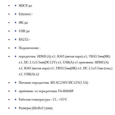
HDCP:да
Ethernet:-
ИК:да
USB:да
RS232:-
Подключение :
передатчик: HDMI (A) x1; RJ45 (витая пара) х1; TRS3.5мм(ИК)
x1; DC 2.1x5.5мм(DC12V) x1; USB(A) x1 приемник: HDMI (A)
x1; RJ45 (витая пара) х1; TRS3,5мм(ИК) x1; DC 2.1x5.5мм (опц.)
x1; USB(A) x2
Питание:передатчик: БП AC230V/DC12V(1.5A)
приёмник: от передатчика TA-HiKMP
Рабочая температура:- 15...+55°С
Размеры (ШхВхГ) (мм):