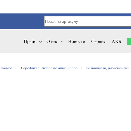
Прайс
О нас
Новости
Сервис
АКБ
игналов
Передача сигналов по витой паре
Удлинители, разветвител