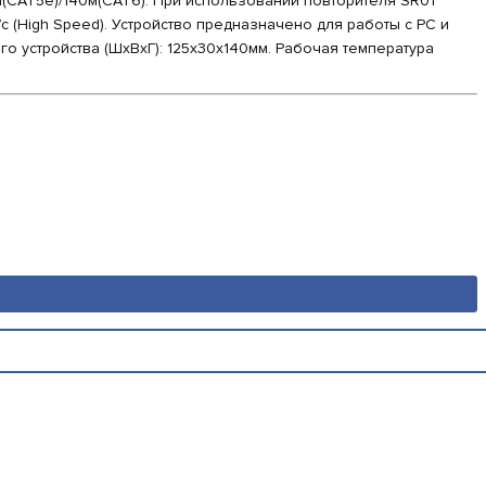
м(CAT5e)/140м(CAT6). При использовании повторителя SR01
 (High Speed). Устройство предназначено для работы с PC и
го устройства (ШxВxГ): 125х30х140мм. Рабочая температура