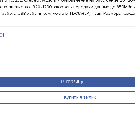
2.0, RS232, Стерео Аудио и ИК-управление на расстояние до 120
азрешение до 1920х1200, cкорость передачи данных до 850Мбит/с
 работы USB-хаба. В комплекте БП DC5V(2А) - 2шт. Размеры каждо
01
В корзину
Купить в 1 клик