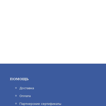
АРТИКУЛ: УТ000022717
12 607
В КОРЗИНУ
ПОМОЩЬ
Доставка
Оплата
KM03
Партнерские сертификаты