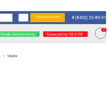
Перезвонить мне
8 (8452) 33-89-01
0
0
Профи-Безопасность
Калькулятор ОКЛ-ПР
и
VKM04