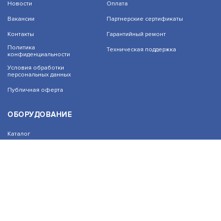
Новости
Оплата
Вакансии
Партнерские сертификаты
Контакты
Гарантийный ремонт
На нашем сайте используются cookie–файлы,
Политика
Техническая поддержка
в том числе сервисов веб–аналитики.
конфиденциальности
Используя сайт, вы соглашаетесь на
Условия обработки
обработку персональных данных при помощи
персональных данных
cookie–файлов. Подробнее об обработке
персональных данных вы можете узнать в
Публичная оферта
Политике конфиденциальности.
Принять и закрыть
ОБОРУДОВАНИЕ
Каталог
Прайс
Каталоги производителей
Типовые решения
Форум Профи-Безопасность