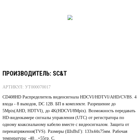
ПРОИЗВОДИТЕЛЬ: SC&T
АРТИКУЛ: УТ000070017
CD408HD Распределитель видеосигнала HDCVI/HDTVI/AHD/CVBS. 4
входа - 8 выходов, DC 12В. БП в комплекте. Разрешение до
5Mpix(AHD, HDTVI), до 4K(HDCVI/8Mpix). Возможность передавать
HD-видеокамере сигналы управления (UTC) от регистратора по
одному коаксиальному кабелю вместе с видеосигналом. Защита от
перенапряжения(TVS). Размеры (ШxВxГ): 133x44x75мм. Рабочая
температура: -40...+55гр. С.