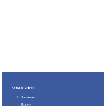
АРТИКУЛ: УТ000072210
2 000
В КОРЗИНУ
CN-HHI
АРТИКУЛ: УТ000031574
КОМПАНИЯ
10 561
О компании
В КОРЗИНУ
Новости