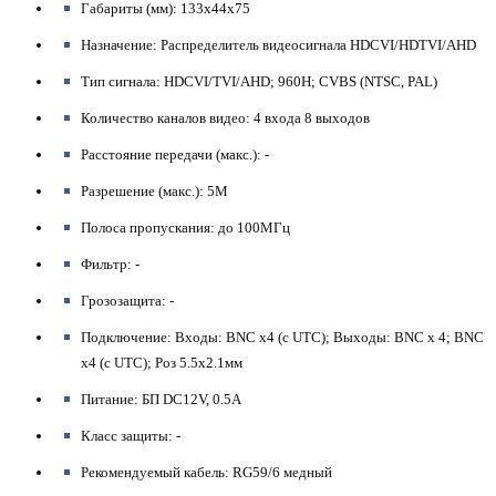
Габариты (мм): 133x44x75
Назначение: Распределитель видеосигнала HDCVI/HDTVI/AHD
Тип сигнала: HDCVI/TVI/AHD; 960H; CVBS (NTSC, PAL)
Количество каналов видео: 4 входа 8 выходов
Расстояние передачи (макс.): -
Разрешение (макс.): 5М
Полоса пропускания: до 100МГц
Фильтр: -
Грозозащита: -
Подключение: Входы: BNC x4 (с UTC); Выходы: BNC х 4; BNC
x4 (с UTC); Роз 5.5х2.1мм
Питание: БП DC12V, 0.5A
Класс защиты: -
Рекомендуемый кабель: RG59/6 медный