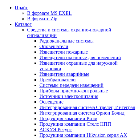
Прайс
В формате MS EXEL
В формате Zip
Каталог
Средства и системы охранно-пожарной
сигнализации
Радиоканальные системы
Оповещатели
Извещатели пожарные
Извещатели охранные для помещений
Извещатели охранные для наружной
установки
Извещатели аварийные
Преобразователи
Системы передачи извещений
Приборы приемно-контрольные
Источники электропитания
Освещение
Интегрированная система Стрелец-Интеграл
Интегрированная система Орион Болид
Продукция компании Ритм
Продукция компании Стелс НПП
АСКУЭ Ресурс
Продукция компании Hikvision серия AX