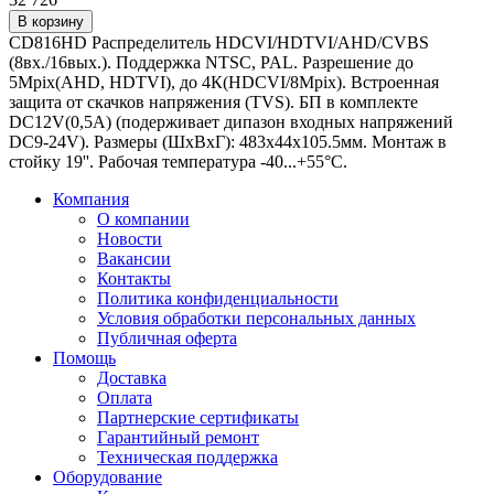
В корзину
CD816HD Распределитель HDCVI/HDTVI/AHD/CVBS
(8вх./16вых.). Поддержка NTSC, PAL. Разрешение до
5Mpix(AHD, HDTVI), до 4К(HDCVI/8Mpix). Встроенная
защита от скачков напряжения (TVS). БП в комплекте
DC12V(0,5A) (подерживает дипазон входных напряжений
DC9-24V). Размеры (ШxВxГ): 483x44x105.5мм. Монтаж в
стойку 19''. Рабочая температура -40...+55°C.
Компания
О компании
Новости
Вакансии
Контакты
Политика конфиденциальности
Условия обработки персональных данных
Публичная оферта
Помощь
Доставка
Оплата
Партнерские сертификаты
Гарантийный ремонт
Техническая поддержка
Оборудование