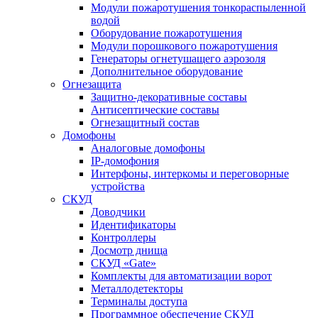
Модули пожаротушения тонкораспыленной
водой
Оборудование пожаротушения
Модули порошкового пожаротушения
Генераторы огнетушащего аэрозоля
Дополнительное оборудование
Огнезащита
Защитно-декоративные составы
Антисептические составы
Огнезащитный состав
Домофоны
Аналоговые домофоны
IP-домофония
Интерфоны, интеркомы и переговорные
устройства
СКУД
Доводчики
Идентификаторы
Контроллеры
Досмотр днища
СКУД «Gate»
Комплекты для автоматизации ворот
Металлодетекторы
Терминалы доступа
Программное обеспечение СКУД