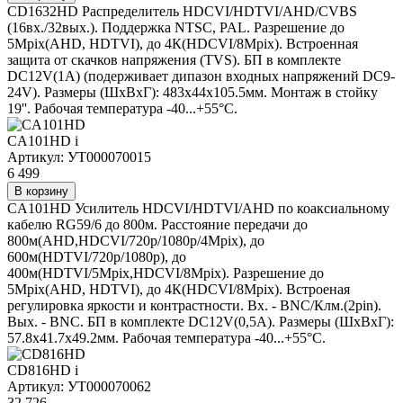
CD1632HD Распределитель HDCVI/HDTVI/AHD/CVBS
(16вх./32вых.). Поддержка NTSC, PAL. Разрешение до
5Mpix(AHD, HDTVI), до 4К(HDCVI/8Mpix). Встроенная
защита от скачков напряжения (TVS). БП в комплекте
DC12V(1A) (подерживает дипазон входных напряжений DC9-
24V). Размеры (ШxВxГ): 483x44x105.5мм. Монтаж в стойку
19''. Рабочая температура -40...+55°C.
CA101HD
i
Артикул: УТ000070015
6 499
В корзину
CA101HD Усилитель HDCVI/HDTVI/AHD по коаксиальному
кабелю RG59/6 до 800м. Расстояние передачи до
800м(AHD,HDCVI/720p/1080p/4Mpix), до
600м(HDTVI/720p/1080p), до
400м(HDTVI/5Mpix,HDCVI/8Mpix). Разрешение до
5Mpix(AHD, HDTVI), до 4К(HDCVI/8Mpix). Встроеная
регулировка яркости и контрастности. Вх. - BNC/Клм.(2pin).
Вых. - BNC. БП в комплекте DC12V(0,5A). Размеры (ШxВxГ):
57.8x41.7x49.2мм. Рабочая температура -40...+55°C.
CD816HD
i
Артикул: УТ000070062
32 726