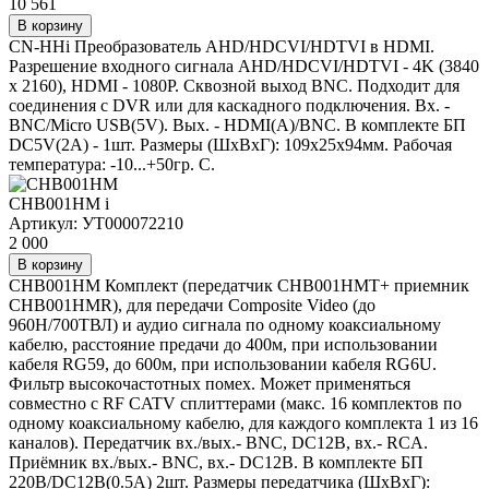
10 561
В корзину
CN-HHi Преобразователь AHD/HDCVI/HDTVI в HDMI.
Разрешение входного сигнала AHD/HDCVI/HDTVI - 4K (3840
x 2160), HDMI - 1080P. Сквозной выход BNC. Подходит для
соединения с DVR или для каскадного подключения. Вх. -
BNC/Micro USB(5V). Вых. - HDMI(A)/BNC. В комплекте БП
DC5V(2А) - 1шт. Размеры (ШxВxГ): 109x25x94мм. Рабочая
температура: -10...+50гр. С.
CHB001HM
i
Артикул: УТ000072210
2 000
В корзину
CHB001HM Комплект (передатчик CHB001HMT+ приемник
CHB001HMR), для передачи Composite Video (до
960H/700ТВЛ) и аудио сигнала по одному коаксиальному
кабелю, расстояние предачи до 400м, при использовании
кабеля RG59, до 600м, при использовании кабеля RG6U.
Фильтр высокочастотных помех. Может применяться
совместно с RF CATV сплиттерами (макс. 16 комплектов по
одному коаксиальному кабелю, для каждого комплекта 1 из 16
каналов). Передатчик вх./вых.- BNC, DC12В, вх.- RCA.
Приёмник вх./вых.- BNC, вх.- DC12В. В комплекте БП
220В/DC12В(0.5А) 2шт. Размеры передатчика (ШxВxГ):