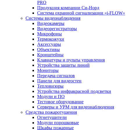
PRO
Продукция компании Си-Норд
Система охранной сигнализации «i-FLOW»
Системы видеонаблюдения
Видеокамеры
Видеорегистраторы
Микрофоны
Термокожухи
Аксессуары
Объективы
Кронштейны
Клавиатуры и пульты управления
Устройства защиты линий
Мониторы
Передача сигналов
Панели для видеостен
Тепловизоры
Устройства инфракрасной подсветки
Модули и ПО
Тестовое оборудование
Серверы и УРМ для видеонаблюдения
Средства пожаротушения
Огнетушители
Модули порошковые
Шкафы пожарные