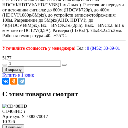
HDCVI/HDTVI/AHD/CVBS(1вх./2вых.). Расстояние передачи
от источника сигнала: до 600м (HDCVI/720p), до 400м
(HDCVI/1080p/8Mpix), до устройств записи/отображения:
100м. Разрешение до 5Mpix(AHD, HDTVI), до
4К(HDCVI/8Mpix). Вх. - BNC/Клм.(2pin). Вых. - BNCx2. БП в
комплекте DC12V(0,5A). Размеры (ШxВxГ): 74x43.2x45.2мм.
Рабочая температура -40...+55°C.
Уточняйте стоимость у менеджера!
Тел.:
8 (8452) 33-89-01
5177
В корзину
Купить в 1 клик
C этим товаром смотрят
CD408HD
i
Артикул: УТ000070017
10 326
В корзину