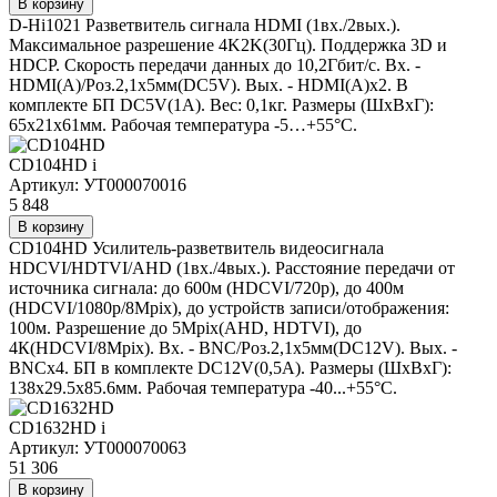
В корзину
D-Hi1021 Разветвитель сигнала HDMI (1вх./2вых.).
Максимальное разрешение 4K2K(30Гц). Поддержка 3D и
HDCP. Скорость передачи данных до 10,2Гбит/с. Вх. -
HDMI(A)/Роз.2,1х5мм(DC5V). Вых. - HDMI(A)x2. В
комплекте БП DC5V(1А). Вес: 0,1кг. Размеры (ШxВxГ):
65x21x61мм. Рабочая температура -5…+55°С.
CD104HD
i
Артикул: УТ000070016
5 848
В корзину
CD104HD Усилитель-разветвитель видеосигнала
HDCVI/HDTVI/AHD (1вх./4вых.). Расстояние передачи от
источника сигнала: до 600м (HDCVI/720p), до 400м
(HDCVI/1080p/8Mpix), до устройств записи/отображения:
100м. Разрешение до 5Mpix(AHD, HDTVI), до
4К(HDCVI/8Mpix). Вх. - BNC/Роз.2,1х5мм(DC12V). Вых. -
BNCx4. БП в комплекте DC12V(0,5A). Размеры (ШxВxГ):
138x29.5x85.6мм. Рабочая температура -40...+55°C.
CD1632HD
i
Артикул: УТ000070063
51 306
В корзину