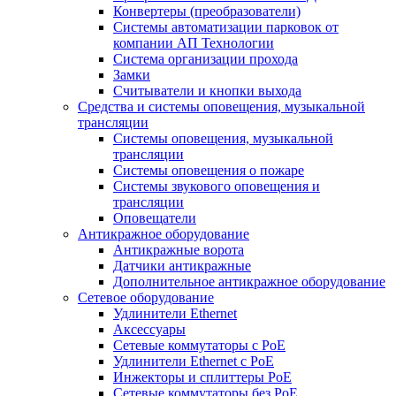
Конвертеры (преобразователи)
Системы автоматизации парковок от
компании АП Технологии
Система организации прохода
Замки
Считыватели и кнопки выхода
Средства и системы оповещения, музыкальной
трансляции
Системы оповещения, музыкальной
трансляции
Системы оповещения о пожаре
Системы звукового оповещения и
трансляции
Оповещатели
Антикражное оборудование
Антикражные ворота
Датчики антикражные
Дополнительное антикражное оборудование
Сетевое оборудование
Удлинители Ethernet
Аксессуары
Сетевые коммутаторы с РоЕ
Удлинители Ethernet с PoE
Инжекторы и сплиттеры РоЕ
Сетевые коммутаторы без РоЕ