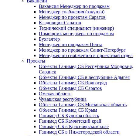
Вакансии
Вакансия Менеджер по продажам
Менеджер снабжения (закупка)
Менеджер по проектам Саратов
Кладовщик Саратов
Технический специалист (инженер)
Помощник менеджера по продажам
Бухгалтер
Менеджер по продажам Пенза
Менеджер по продажам Санкт-Петербург
Менеджер по снабжению в проектный отдел
Проекты
Объекты Ганимед СБ Республика Мордовия,
Саранск
Объекты Ганимед СБ в республике Адыгея
Объекты Ганимед СБ Волгоград
Объекты Ганимед СБ Саратов
Омская область
Чувашская республика
Объекты Ганимед СБ Московская область
Объекты Ганимед СБ Крым
Ганимед СБ Курская область
Ганимед СБ Камчатский край
Ганимед СБ в Красноярском крае
Ганимед СБ в Нижегородской области