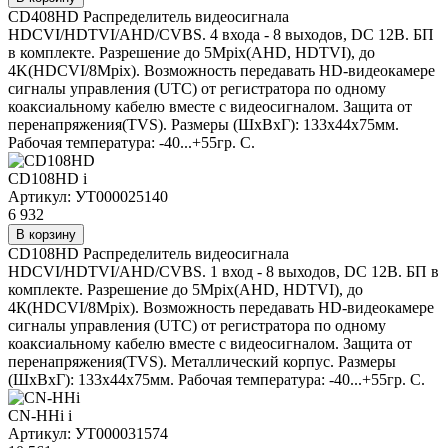
CD408HD Распределитель видеосигнала
HDCVI/HDTVI/AHD/CVBS. 4 входа - 8 выходов, DC 12В. БП
в комплекте. Разрешение до 5Mpix(AHD, HDTVI), до
4K(HDCVI/8Mpix). Возможность передавать HD-видеокамере
сигналы управления (UTC) от регистратора по одному
коаксиальному кабелю вместе с видеосигналом. Защита от
перенапряжения(TVS). Размеры (ШxВxГ): 133x44x75мм.
Рабочая температура: -40...+55гр. С.
CD108HD
i
Артикул: УТ000025140
6 932
В корзину
CD108HD Распределитель видеосигнала
HDCVI/HDTVI/AHD/CVBS. 1 вход - 8 выходов, DC 12В. БП в
комплекте. Разрешение до 5Mpix(AHD, HDTVI), до
4К(HDCVI/8Mpix). Возможность передавать HD-видеокамере
сигналы управления (UTC) от регистратора по одному
коаксиальному кабелю вместе с видеосигналом. Защита от
перенапряжения(TVS). Металлический корпус. Размеры
(ШxВxГ): 133x44x75мм. Рабочая температура: -40...+55гр. С.
CN-HHi
i
Артикул: УТ000031574