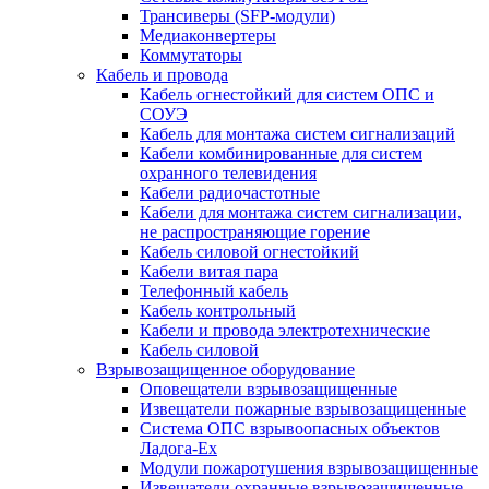
Трансиверы (SFP-модули)
Медиаконвертеры
Коммутаторы
Кабель и провода
Кабель огнестойкий для систем ОПС и
СОУЭ
Кабель для монтажа систем сигнализаций
Кабели комбинированные для систем
охранного телевидения
Кабели радиочастотные
Кабели для монтажа систем сигнализации,
не распространяющие горение
Кабель силовой огнестойкий
Кабели витая пара
Телефонный кабель
Кабель контрольный
Кабели и провода электротехнические
Кабель силовой
Взрывозащищенное оборудование
Оповещатели взрывозащищенные
Извещатели пожарные взрывозащищенные
Система ОПС взрывоопасных объектов
Ладога-Ex
Модули пожаротушения взрывозащищенные
Извещатели охранные взрывозащищенные