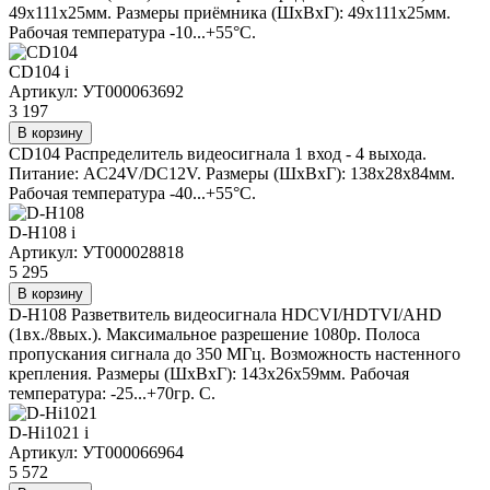
49х111х25мм. Размеры приёмника (ШxВxГ): 49х111х25мм.
Рабочая температура -10...+55°C.
CD104
i
Артикул: УТ000063692
3 197
В корзину
CD104 Распределитель видеосигнала 1 вход - 4 выхода.
Питание: AC24V/DC12V. Размеры (ШxВxГ): 138x28x84мм.
Рабочая температура -40...+55°C.
D-H108
i
Артикул: УТ000028818
5 295
В корзину
D-H108 Разветвитель видеосигнала HDCVI/HDTVI/AHD
(1вх./8вых.). Максимальное разрешение 1080р. Полоса
пропускания сигнала до 350 МГц. Возможность настенного
крепления. Размеры (ШxВxГ): 143x26x59мм. Рабочая
температура: -25...+70гр. С.
D-Hi1021
i
Артикул: УТ000066964
5 572