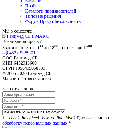
Каталог
Прайс
Каталоги производителей
Типовые решения
Форум Профи-Безопасность
Мы в соцсетях:
Возникли вопросы?
00
00
00
00
Звоните пн.-чт. с 9
до 18
, пт. с 9
до 17
8 (8452) 33-89-01
ООО Ганимед СБ
ИНН 6452913600
ОГРН 1056405058830
© 2005-2026 Ганимед СБ
Магазин готовых сайтов
KUPIWEB.RU
beget - хостинг провайдер
Заказать звонок
check_box
check_box_outline_blank
Даю согласие на
обработку персональных данных
*