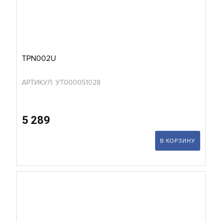
TPN002U
АРТИКУЛ: УТ000051028
5 289
В КОРЗИНУ