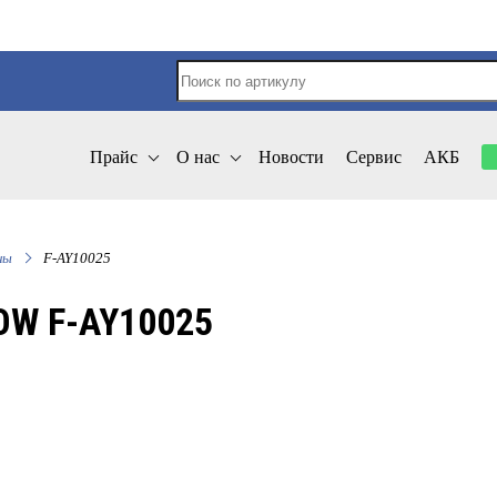
Прайс
О нас
Новости
Сервис
АКБ
ны
F-AY10025
W F-AY10025