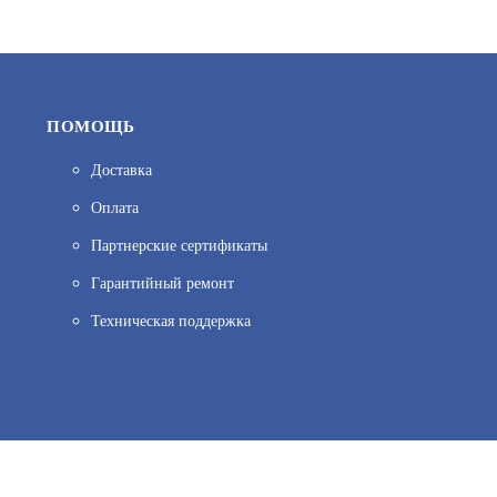
ПОМОЩЬ
Доставка
Оплата
F-AY10040
Партнерские сертификаты
АРТИКУЛ: УТ000070301
Гарантийный ремонт
Техническая поддержка
ов веб–аналитики. Используя сайт, вы соглашаетесь на обработку персо
3 890
иальности.
Принять и закрыть
В КОРЗИНУ