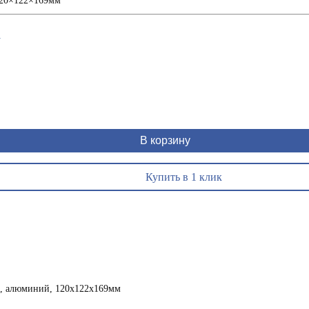
120×122×169мм
1
В корзину
Купить в 1 клик
р, алюминий, 120x122x169мм