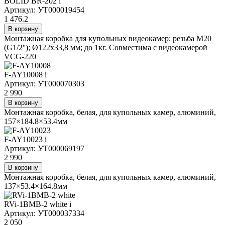
BOLID BR-202
i
Артикул: УТ000019454
1 476.2
В корзину
Монтажная коробка для купольных видеокамер; резьба M20
(G1/2''); Ø122х33,8 мм; до 1кг. Совместима с видеокамерой
VCG-220
F-AY10008
i
Артикул: УТ000070303
2 990
В корзину
Монтажная коробка, белая, для купольных камер, алюминий,
157×184.8×53.4мм
F-AY10023
i
Артикул: УТ000069197
2 990
В корзину
Монтажная коробка, белая, для купольных камер, алюминий,
137×53.4×164.8мм
RVi-1BMB-2 white
i
Артикул: УТ000037334
2 050