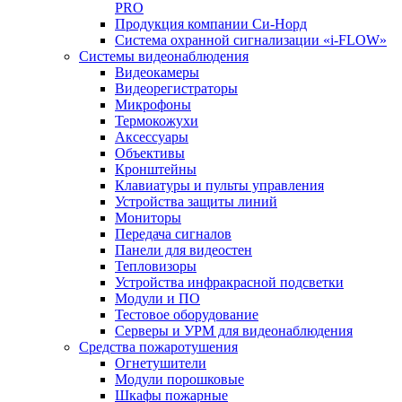
PRO
Продукция компании Си-Норд
Система охранной сигнализации «i-FLOW»
Системы видеонаблюдения
Видеокамеры
Видеорегистраторы
Микрофоны
Термокожухи
Аксессуары
Объективы
Кронштейны
Клавиатуры и пульты управления
Устройства защиты линий
Мониторы
Передача сигналов
Панели для видеостен
Тепловизоры
Устройства инфракрасной подсветки
Модули и ПО
Тестовое оборудование
Серверы и УРМ для видеонаблюдения
Средства пожаротушения
Огнетушители
Модули порошковые
Шкафы пожарные