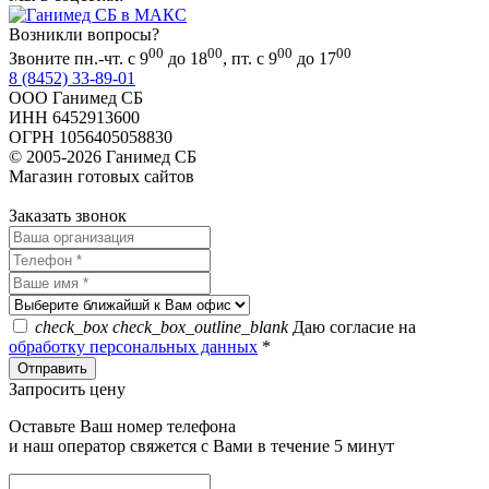
Возникли вопросы?
00
00
00
00
Звоните пн.-чт. с 9
до 18
, пт. с 9
до 17
8 (8452) 33-89-01
ООО Ганимед СБ
ИНН 6452913600
ОГРН 1056405058830
© 2005-2026 Ганимед СБ
Магазин готовых сайтов
KUPIWEB.RU
beget - хостинг провайдер
Заказать звонок
check_box
check_box_outline_blank
Даю согласие на
обработку персональных данных
*
Запросить цену
Оставьте Ваш номер телефона
и наш оператор свяжется с Вами в течение 5 минут