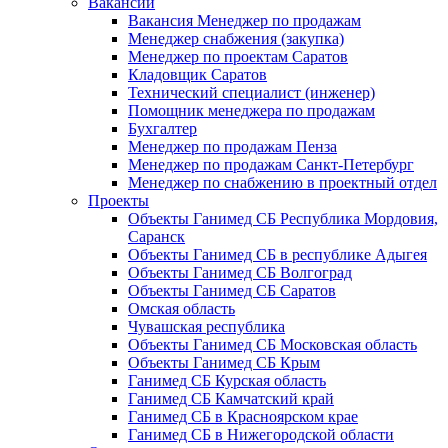
Вакансии
Вакансия Менеджер по продажам
Менеджер снабжения (закупка)
Менеджер по проектам Саратов
Кладовщик Саратов
Технический специалист (инженер)
Помощник менеджера по продажам
Бухгалтер
Менеджер по продажам Пенза
Менеджер по продажам Санкт-Петербург
Менеджер по снабжению в проектный отдел
Проекты
Объекты Ганимед СБ Республика Мордовия,
Саранск
Объекты Ганимед СБ в республике Адыгея
Объекты Ганимед СБ Волгоград
Объекты Ганимед СБ Саратов
Омская область
Чувашская республика
Объекты Ганимед СБ Московская область
Объекты Ганимед СБ Крым
Ганимед СБ Курская область
Ганимед СБ Камчатский край
Ганимед СБ в Красноярском крае
Ганимед СБ в Нижегородской области