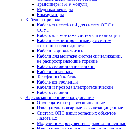
Трансиверы (SFP-модули)
Медиаконвертеры
Коммутаторы
Кабель и провода
Кабель огнестойкий для систем ОПС и
СОУЭ
Кабель для монтажа систем сигнализаций
Кабели комбинированные для систем
охранного телевидения
Кабели радиочастотные
Кабели для монтажа систем сигнализации,
не распространяющие горение
Кабель силовой огнестойкий
Кабели витая пара
Телефонный кабель
Кабель контрольный
Кабели и провода электротехнические
Кабель силовой
Взрывозащищенное оборудование
Оповещатели взрывозащищенные
Извещатели пожарные взрывозащищенные
Система ОПС взрывоопасных объектов
Ладога-Ex
Модули пожаротушения взрывозащищенные
Извещатели охранные взрывозащищенные