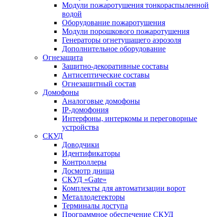
Модули пожаротушения тонкораспыленной
водой
Оборудование пожаротушения
Модули порошкового пожаротушения
Генераторы огнетушащего аэрозоля
Дополнительное оборудование
Огнезащита
Защитно-декоративные составы
Антисептические составы
Огнезащитный состав
Домофоны
Аналоговые домофоны
IP-домофония
Интерфоны, интеркомы и переговорные
устройства
СКУД
Доводчики
Идентификаторы
Контроллеры
Досмотр днища
СКУД «Gate»
Комплекты для автоматизации ворот
Металлодетекторы
Терминалы доступа
Программное обеспечение СКУД