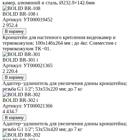
камер, алюминий и сталь, Ø232.9×142.6мм
BOLID BR-108
i
Артикул: УТ000019452
2 952.4
В корзину
Кронштейн для настенного крепления видеокамер и
термокожухов; 100х146х264 мм ; до 4кг. Совместим с
термокожухом TK−01.
BOLID BR-301
i
Артикул: УТ000021365
2 220.4
В корзину
Адаптер−удлинитель для увеличения длины кронштейна;
резьба G1 1/2''; 53x53x220 мм; до 7 кг
BOLID BR-302
i
Артикул: УТ000021366
4 434.7
В корзину
Адаптер−удлинитель для увеличения длины кронштейна;
резьба G1 1/2''; 53x53x420 мм; до 7 кг