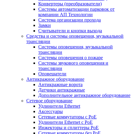
Конвертеры (преобразователи)
Системы автоматизации парковок от
компании АП Технологии
Система организации прохода
Замки
Считыватели и кнопки выхода
Средства и системы оповещения, музыкальной
трансляции
Системы оповещения, музыкальной
трансляции
Системы оповещения о пожаре
Системы звукового оповещения и
трансляции
Оповещатели
Антикражное оборудование
Антикражные ворота
Датчики антикражные
Дополнительное антикражное оборудование
Сетевое оборудование
Удлинители Ethernet
Аксессуары
Сетевые коммутаторы с РоЕ
Удлинители Ethernet с PoE
Инжекторы и сплиттеры РоЕ
Сетевые коммутаторы без РоЕ