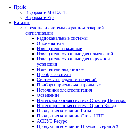
Прайс
В формате MS EXEL
В формате Zip
Каталог
Средства и системы охранно-пожарной
сигнализации
Радиоканальные системы
Оповещатели
Извещатели пожарные
Извещатели охранные для помещений
Извещатели охранные для наружной
установки
Извещатели аварийные
Преобразователи
Системы передачи извещений
Приборы приемно-контрольные
Источники электропитания
Освещение
Интегрированная система Стрелец-Интеграл
Интегрированная система Орион Болид
Продукция компании Ритм
Продукция компании Стелс НПП
АСКУЭ Ресурс
Продукция компании Hikvision серия AX