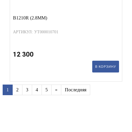
B1210R (2.8ММ)
АРТИКУЛ: УТ000010701
12 300
В КОРЗИНУ
1
2
3
4
5
»
Последняя