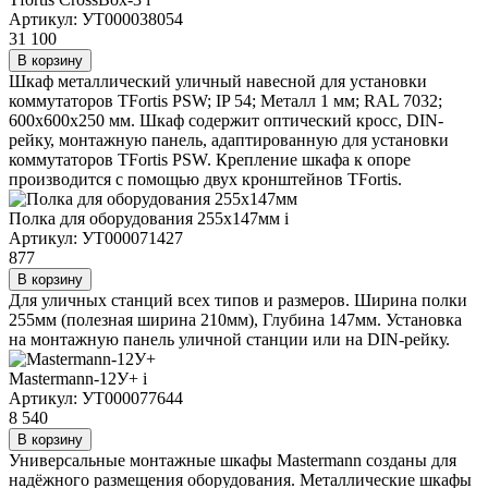
Артикул: УТ000038054
31 100
В корзину
Шкаф металлический уличный навесной для установки
коммутаторов TFortis PSW; IP 54; Металл 1 мм; RAL 7032;
600х600х250 мм. Шкаф содержит оптический кросс, DIN-
рейку, монтажную панель, адаптированную для установки
коммутаторов TFortis PSW. Крепление шкафа к опоре
производится с помощью двух кронштейнов TFortis.
Полка для оборудования 255х147мм
i
Артикул: УТ000071427
877
В корзину
Для уличных станций всех типов и размеров. Ширина полки
255мм (полезная ширина 210мм), Глубина 147мм. Установка
на монтажную панель уличной станции или на DIN-рейку.
Mastermann-12У+
i
Артикул: УТ000077644
8 540
В корзину
Универсальные монтажные шкафы Mastermann созданы для
надёжного размещения оборудования. Металлические шкафы