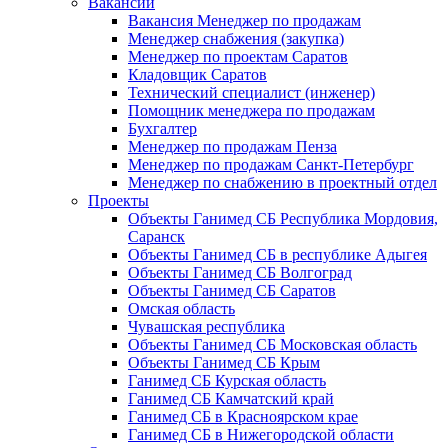
Вакансии
Вакансия Менеджер по продажам
Менеджер снабжения (закупка)
Менеджер по проектам Саратов
Кладовщик Саратов
Технический специалист (инженер)
Помощник менеджера по продажам
Бухгалтер
Менеджер по продажам Пенза
Менеджер по продажам Санкт-Петербург
Менеджер по снабжению в проектный отдел
Проекты
Объекты Ганимед СБ Республика Мордовия,
Саранск
Объекты Ганимед СБ в республике Адыгея
Объекты Ганимед СБ Волгоград
Объекты Ганимед СБ Саратов
Омская область
Чувашская республика
Объекты Ганимед СБ Московская область
Объекты Ганимед СБ Крым
Ганимед СБ Курская область
Ганимед СБ Камчатский край
Ганимед СБ в Красноярском крае
Ганимед СБ в Нижегородской области