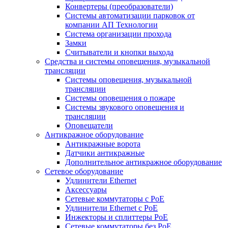
Конвертеры (преобразователи)
Системы автоматизации парковок от
компании АП Технологии
Система организации прохода
Замки
Считыватели и кнопки выхода
Средства и системы оповещения, музыкальной
трансляции
Системы оповещения, музыкальной
трансляции
Системы оповещения о пожаре
Системы звукового оповещения и
трансляции
Оповещатели
Антикражное оборудование
Антикражные ворота
Датчики антикражные
Дополнительное антикражное оборудование
Сетевое оборудование
Удлинители Ethernet
Аксессуары
Сетевые коммутаторы с РоЕ
Удлинители Ethernet с PoE
Инжекторы и сплиттеры РоЕ
Сетевые коммутаторы без РоЕ