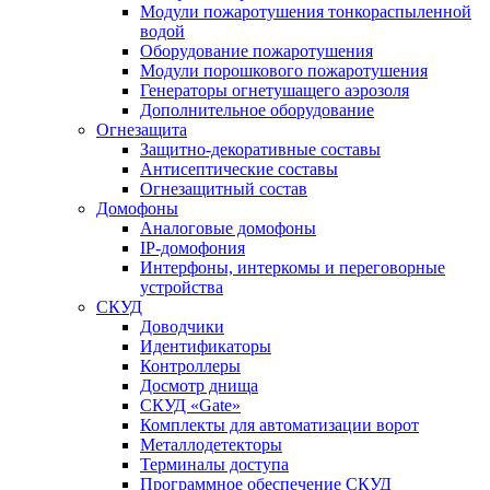
Модули пожаротушения тонкораспыленной
водой
Оборудование пожаротушения
Модули порошкового пожаротушения
Генераторы огнетушащего аэрозоля
Дополнительное оборудование
Огнезащита
Защитно-декоративные составы
Антисептические составы
Огнезащитный состав
Домофоны
Аналоговые домофоны
IP-домофония
Интерфоны, интеркомы и переговорные
устройства
СКУД
Доводчики
Идентификаторы
Контроллеры
Досмотр днища
СКУД «Gate»
Комплекты для автоматизации ворот
Металлодетекторы
Терминалы доступа
Программное обеспечение СКУД