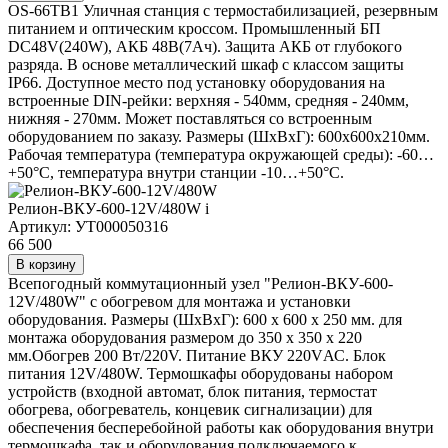
OS-66TB1 Уличная станция с термостабилизацией, резервным
питанием и оптическим кроссом. Промышленный БП
DC48V(240W), АКБ 48В(7Ач). Защита АКБ от глубокого
разряда. В основе металлический шкаф с классом защиты
IP66. Доступное место под установку оборудования на
встроенные DIN-рейки: верхняя - 540мм, средняя - 240мм,
нижняя - 270мм. Может поставляться со встроенным
оборудованием по заказу. Размеры (ШхВхГ): 600x600x210мм.
Рабочая температура (температура окружающей среды): -60…
+50°С, температура внутри станции -10…+50°С.
Релион-ВКУ-600-12V/480W
i
Артикул: УТ000050316
66 500
В корзину
Всепогодный коммутационный узел "Релион-ВКУ-600-
12V/480W" с обогревом для монтажа и установки
оборудования. Размеры (ШхВхГ): 600 х 600 х 250 мм. для
монтажа оборудования размером до 350 х 350 х 220
мм.Обогрев 200 Вт/220V. Питание ВКУ 220VАС. Блок
питания 12V/480W. Термошкафы оборудованы набором
устройств (входной автомат, блок питания, термостат
обогрева, обогреватель, концевик сигнализации) для
обеспечения бесперебойной работы как оборудования внутри
термошкафа, так и оборудования подключаемого к