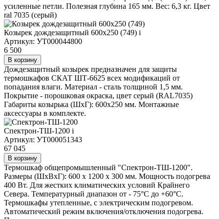
усиленные петли. Полезная глубина 165 мм. Вес: 6,3 кг. Цвет
ral 7035 (серый)
Козырек дождезащитный 600х250 (749)
i
Артикул: УТ000044800
6 500
В корзину
Дождезащитный козырек предназначен для защиты
термошкафов СКАТ ШТ-6625 всех модификаций от
попадания влаги. Материал - сталь толщиной 1,5 мм.
Покрытие - порошковая окраска, цвет серый (RAL7035)
Габариты козырька (ШхГ): 600х250 мм. Монтажные
аксессуары в комплекте.
Спектрон-ТШ-1200
i
Артикул: УТ000051343
67 045
В корзину
Термошкаф общепромышленный "Спектрон-ТШ-1200".
Размеры (ШхВхГ): 600 х 1200 х 300 мм. Мощность подогрева
400 Вт. Для жестких климатических условий Крайнего
Севера. Температурный диапазон от - 75°C до +60°C.
Термошкафы утепленные, с электрическим подогревом.
Автоматический режим включения/отключения подогрева.