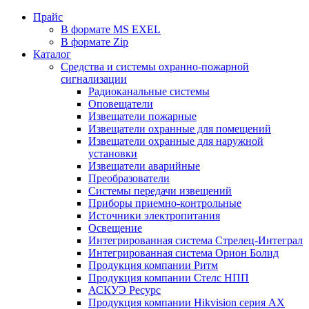
Прайс
В формате MS EXEL
В формате Zip
Каталог
Средства и системы охранно-пожарной
сигнализации
Радиоканальные системы
Оповещатели
Извещатели пожарные
Извещатели охранные для помещений
Извещатели охранные для наружной
установки
Извещатели аварийные
Преобразователи
Системы передачи извещений
Приборы приемно-контрольные
Источники электропитания
Освещение
Интегрированная система Стрелец-Интеграл
Интегрированная система Орион Болид
Продукция компании Ритм
Продукция компании Стелс НПП
АСКУЭ Ресурс
Продукция компании Hikvision серия AX