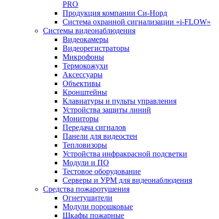
PRO
Продукция компании Си-Норд
Система охранной сигнализации «i-FLOW»
Системы видеонаблюдения
Видеокамеры
Видеорегистраторы
Микрофоны
Термокожухи
Аксессуары
Объективы
Кронштейны
Клавиатуры и пульты управления
Устройства защиты линий
Мониторы
Передача сигналов
Панели для видеостен
Тепловизоры
Устройства инфракрасной подсветки
Модули и ПО
Тестовое оборудование
Серверы и УРМ для видеонаблюдения
Средства пожаротушения
Огнетушители
Модули порошковые
Шкафы пожарные