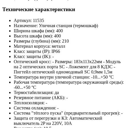
Технические характеристики
Артикул
: 11535
Назначение
: Уличная станция (термошкаф)
Ширина шкафа (мм)
: 400
Высота шкафа (мм)
: 400
Размеры (глубина) (мм)
: 210
Материал корпуса
: металл
Класс защиты (IP)
: IP66
Класс защиты (IK)
: -
Оптический кросс
: - Размеры: 183x113x22мм - Модуль
на 2 оптических порта SC - Ложемент для 8 КДЗС -
Пигтейл оптический одномодовый SC 0,9мм 1,5м
Температура внутри уличной станции
: -10...+50 °С
Рабочая температура (температура окружающей среды)
:
-60...+50 °С
Термостабилизация
: да
Резервное питание (АКБ)
: -
Теплоизоляция
: -
Система охлаждения
: -
Система "тёплого пуска" (предварительный прогрев)
: -
Защита от перегрузки и КЗ
: Автоматический
выключатель 2P на 220V, 10A