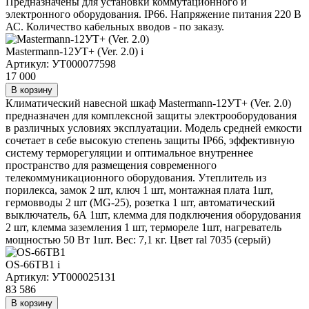
Предназначены для установки коммутационного и
электронного оборудования. IP66. Напряжение питания 220 В
АС. Количество кабельных вводов - по заказу.
Mastermann-12УТ+ (Ver. 2.0)
i
Артикул: УТ000077598
17 000
В корзину
Климатический навесной шкаф Mastermann-12УТ+ (Ver. 2.0)
предназначен для комплексной защиты электрооборудования
в различных условиях эксплуатации. Модель средней емкости
сочетает в себе высокую степень защиты IP66, эффективную
систему терморегуляции и оптимальное внутреннее
пространство для размещения современного
телекоммуникационного оборудования. Утеплитель из
порилекса, замок 2 шт, ключ 1 шт, монтажная плата 1шт,
гермовводы 2 шт (MG-25), розетка 1 шт, автоматический
выключатель, 6А 1шт, клемма для подключения оборудования
2 шт, клемма заземления 1 шт, термореле 1шт, нагреватель
мощностью 50 Вт 1шт. Вес: 7,1 кг. Цвет ral 7035 (серый)
OS-66TB1
i
Артикул: УТ000025131
83 586
В корзину