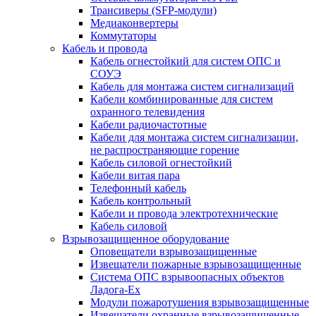
Трансиверы (SFP-модули)
Медиаконвертеры
Коммутаторы
Кабель и провода
Кабель огнестойкий для систем ОПС и
СОУЭ
Кабель для монтажа систем сигнализаций
Кабели комбинированные для систем
охранного телевидения
Кабели радиочастотные
Кабели для монтажа систем сигнализации,
не распространяющие горение
Кабель силовой огнестойкий
Кабели витая пара
Телефонный кабель
Кабель контрольный
Кабели и провода электротехнические
Кабель силовой
Взрывозащищенное оборудование
Оповещатели взрывозащищенные
Извещатели пожарные взрывозащищенные
Система ОПС взрывоопасных объектов
Ладога-Ex
Модули пожаротушения взрывозащищенные
Извещатели охранные взрывозащищенные