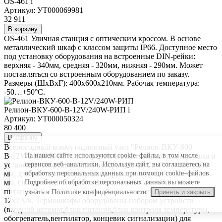
OS-461
i
Артикул: УТ000069981
32 911
В корзину
OS-461 Уличная станция с оптическим кроссом. В основе
металлический шкаф с классом защиты IP66. Доступное место
под установку оборудования на встроенные DIN-рейки:
верхняя - 340мм, средняя - 320мм, нижняя - 290мм. Может
поставляться со встроенным оборудованием по заказу.
Размеры (ШхВхГ): 400x600x210мм. Рабочая температура:
-50…+50°С.
Релион-ВКУ-600-В-12V/240W-РИП
i
Артикул: УТ000050324
80 400
В корзину
Всепогодный коммутационный узел "Релион-ВКУ-600-
На нашем сайте используются cookie–файлы, в том числе
В-12V/240W-РИП" с обогревом и вентиляцией для монтажа и
сервисов веб–аналитики. Используя сайт, вы соглашаетесь на
установки оборудования. Размеры (ШхВхГ): 600 х 600 х 250
обработку персональных данных при помощи cookie–файлов.
мм. для монтажа оборудования размером до 350 х 350 х 220
Подробнее об обработке персональных данных вы можете
мм. Обогрев 200 Вт/220V. Питание ВКУ 220VАС. Блок
питания 12V/240W. Резервный источник питания 4шт АКБ
узнать в Политике конфиденциальности.
Принять и закрыть
12х7А/ч. Термошкафы оборудованы набором устройств
(входной автомат,блок питания,блок контроля температуры,
обогреватель,вентилятор, концевик сигнализации) для