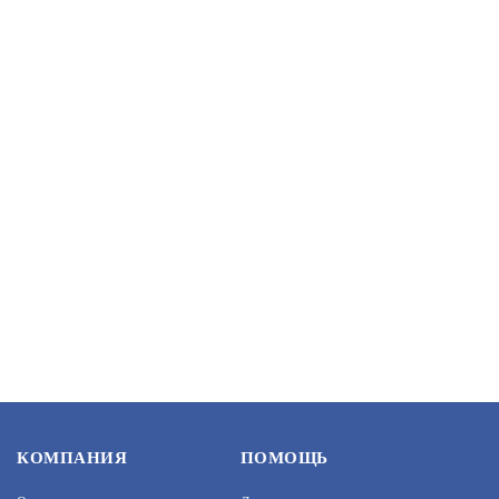
60 700
В КОРЗИНУ
СКАТ ШТ-8630АВ (730)
АРТИКУЛ: УТ000040491
84 300
В КОРЗИНУ
РЕЛИОН-ВКУ-500-12V/480W
КОМПАНИЯ
ПОМОЩЬ