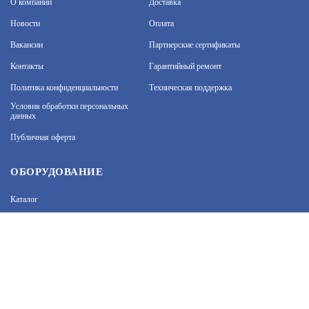
О компании
Доставка
АРТИКУЛ: УТ000050300
Новости
Оплата
Вакансии
Партнерские сертификаты
55 000
В КОРЗИНУ
Контакты
Гарантийный ремонт
Политика конфиденциальности
Техническая поддержка
На нашем сайте используются cookie–файлы, в том
числе сервисов веб–аналитики. Используя сайт, вы
Условия обработки персональных
данных
соглашаетесь на обработку персональных данных
при помощи cookie–файлов. Подробнее об
СКАТ ШТ-5425А (728)
Публичная оферта
обработке персональных данных вы можете узнать
в Политике конфиденциальности.
Принять и закрыть
АРТИКУЛ: УТ000033203
ОБОРУДОВАНИЕ
Каталог
45 600
В КОРЗИНУ
Прайс
Каталоги производителей
Типовые решения
Форум Профи-Безопасность
OSP-461