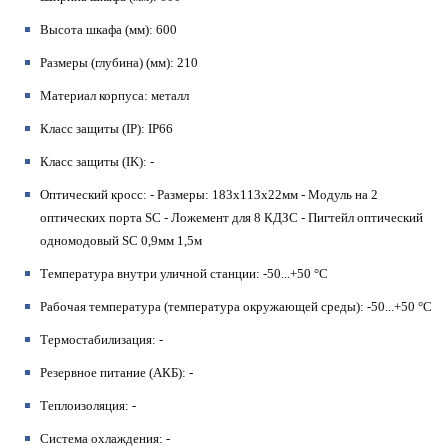
Высота шкафа (мм)
: 600
Размеры (глубина) (мм)
: 210
Материал корпуса
: металл
Класс защиты (IP)
: IP66
Класс защиты (IK)
: -
Оптический кросс
: - Размеры: 183x113x22мм - Модуль на 2
оптических порта SC - Ложемент для 8 КДЗС - Пигтейл оптический
одномодовый SC 0,9мм 1,5м
Температура внутри уличной станции
: -50...+50 °С
Рабочая температура (температура окружающей среды)
: -50...+50 °С
Термостабилизация
: -
Резервное питание (АКБ)
: -
Теплоизоляция
: -
Система охлаждения
: -