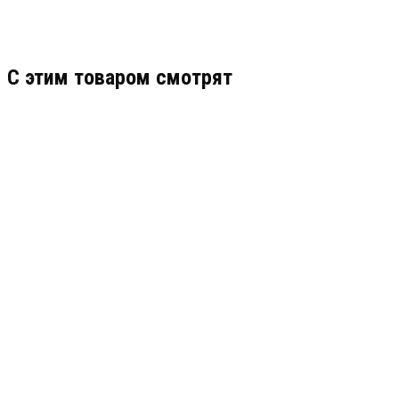
C этим товаром смотрят
OS-44H2
АРТИКУЛ: УТ000025127
49 143
В КОРЗИНУ