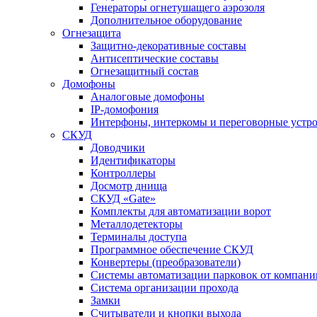
Генераторы огнетушащего аэрозоля
Дополнительное оборудование
Огнезащита
Защитно-декоративные составы
Антисептические составы
Огнезащитный состав
Домофоны
Аналоговые домофоны
IP-домофония
Интерфоны, интеркомы и переговорные устро
СКУД
Доводчики
Идентификаторы
Контроллеры
Досмотр днища
СКУД «Gate»
Комплекты для автоматизации ворот
Металлодетекторы
Терминалы доступа
Программное обеспечение СКУД
Конвертеры (преобразователи)
Системы автоматизации парковок от компан
Система организации прохода
Замки
Считыватели и кнопки выхода