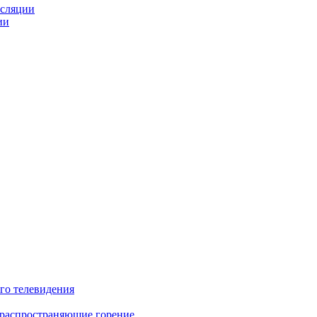
нсляции
ии
го телевидения
 распространяющие горение