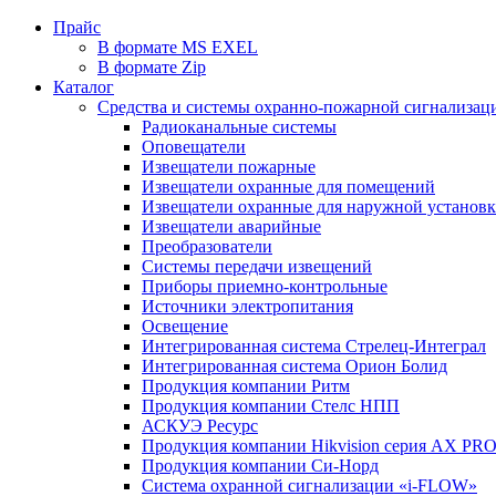
Прайс
В формате MS EXEL
В формате Zip
Каталог
Средства и системы охранно-пожарной сигнализац
Радиоканальные системы
Оповещатели
Извещатели пожарные
Извещатели охранные для помещений
Извещатели охранные для наружной установ
Извещатели аварийные
Преобразователи
Системы передачи извещений
Приборы приемно-контрольные
Источники электропитания
Освещение
Интегрированная система Стрелец-Интеграл
Интегрированная система Орион Болид
Продукция компании Ритм
Продукция компании Стелс НПП
АСКУЭ Ресурс
Продукция компании Hikvision серия AX PR
Продукция компании Си-Норд
Система охранной сигнализации «i-FLOW»