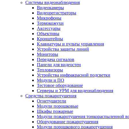
Системы видеонаблюдения
Видеокамеры
Видеорегистраторы
Микрофоны
Термокожухи
Аксессуары
Объективы
Кронштейны
Клавиатуры и пульты управления
Устройства защиты линий
Мониторы
Передача сигналов
Панели для видеостен
Тепловизоры
Устройства инфракрасной подсветки
Модули и ПО
Тестовое оборудование
Серверы и УРМ для видеонаблюдения
Средства пожаротушения
Огнетушители
Модули порошковые
Шкафы пожарные
Модули пожаротушения тонкораспыленной в
Оборудование пожаротушения
Модули порошкового пожаротушения