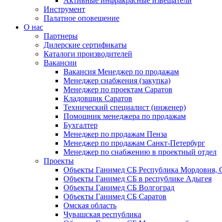
Активные инфракрасные извещатели
Инструмент
Палатное оповещение
О нас
Партнеры
Дилерские сертификаты
Каталоги производителей
Вакансии
Вакансия Менеджер по продажам
Менеджер снабжения (закупка)
Менеджер по проектам Саратов
Кладовщик Саратов
Технический специалист (инженер)
Помощник менеджера по продажам
Бухгалтер
Менеджер по продажам Пенза
Менеджер по продажам Санкт-Петербург
Менеджер по снабжению в проектный отдел
Проекты
Объекты Ганимед СБ Республика Мордовия, 
Объекты Ганимед СБ в республике Адыгея
Объекты Ганимед СБ Волгоград
Объекты Ганимед СБ Саратов
Омская область
Чувашская республика