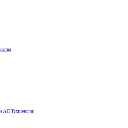
йства
ии АП Технологии