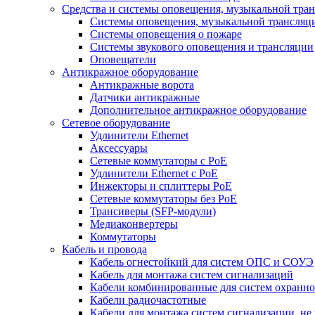
Средства и системы оповещения, музыкальной тра
Системы оповещения, музыкальной трансляц
Системы оповещения о пожаре
Системы звукового оповещения и трансляции
Оповещатели
Антикражное оборудование
Антикражные ворота
Датчики антикражные
Дополнительное антикражное оборудование
Сетевое оборудование
Удлинители Ethernet
Аксессуары
Сетевые коммутаторы с РоЕ
Удлинители Ethernet с PoE
Инжекторы и сплиттеры РоЕ
Сетевые коммутаторы без РоЕ
Трансиверы (SFP-модули)
Медиаконвертеры
Коммутаторы
Кабель и провода
Кабель огнестойкий для систем ОПС и СОУЭ
Кабель для монтажа систем сигнализаций
Кабели комбинированные для систем охранно
Кабели радиочастотные
Кабели для монтажа систем сигнализации, не