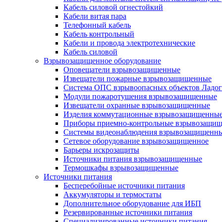
Кабель силовой огнестойкий
Кабели витая пара
Телефонный кабель
Кабель контрольный
Кабели и провода электротехнические
Кабель силовой
Взрывозащищенное оборудование
Оповещатели взрывозащищенные
Извещатели пожарные взрывозащищенные
Система ОПС взрывоопасных объектов Ладог
Модули пожаротушения взрывозащищенные
Извещатели охранные взрывозащищенные
Изделия коммутационные взрывозащищенны
Приборы приемно-контрольные взрывозащи
Системы видеонаблюдения взрывозащищенн
Сетевое оборудование взрывозащищенное
Барьеры искрозащиты
Источники питания взрывозащищенные
Термошкафы взрывозащищенные
Источники питания
Бесперебойные источники питания
Аккумуляторы и термостаты
Дополнительное оборудование для ИБП
Резервированные источники питания
Специализированные источники питания