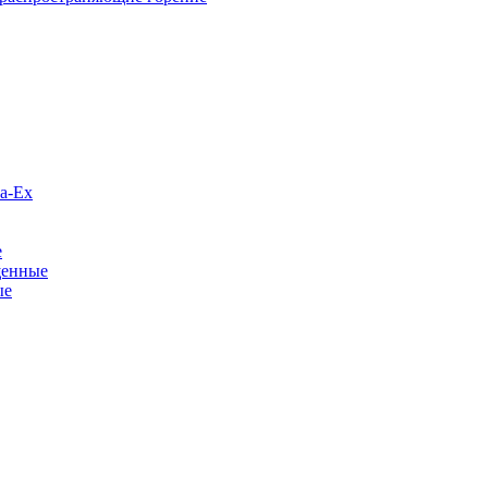
а-Ex
е
щенные
ые