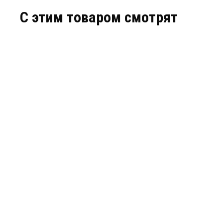
C этим товаром смотрят
NS-SW-4G2G-P/I
NS-SW-16
АРТИКУЛ: УТ000063770
АРТИКУЛ: 