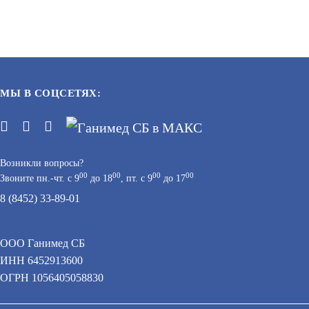
В КОРЗИНУ
112 160
В КОРЗИНУ
МЫ В СОЦСЕТЯХ:
Возникли вопросы?
00
00
00
00
Звоните пн.-чт. с 9
до 18
, пт. с 9
до 17
8 (8452) 33-89-01
DES-1008P/C1A
ООО Ганимед СБ
АРТИКУЛ: УТ000013946
ИНН 6452913600
 персональных данных при помощи cookie–файлов.
ОГРН 1056405058830
В КОРЗИНУ
ЗАПРОСИТЬ