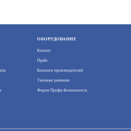
В КОРЗИНУ
49 720
ОБОРУДОВАНИЕ
Каталог
Прайс
аты
Каталоги производителей
Типовые решения
а
Форум Профи-Безопасность
G-P/I
NS-SW-4G2G-2SP/I
УТ000063766
АРТИКУЛ: УТ000063769
сервисов веб–аналитики. Используя сайт, вы соглашаетесь на обработку
 узнать в Политике конфиденциальности.
Принять и закрыть
В КОРЗИНУ
26 300