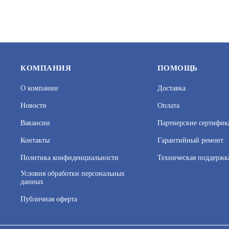
24 840
В КОРЗИНУ
42 750
КОМПАНИЯ
ПОМОЩЬ
О компании
Доставка
Новости
Оплата
Вакансии
Партнерские сертифик
Контакты
Гарантийный ремонт
Политика конфиденциальности
Техническая поддержк
NS-SW-24G4G-PL
NS-SW-8G2
Условия обработки персональных
данных
АРТИКУЛ: УТ000054926
АРТИКУЛ: 
Публичная оферта
На нашем сайте используются cookie–файлы, в том числе 
Подробнее об обработке персональных данных вы можете
54 130
В КОРЗИНУ
36 840