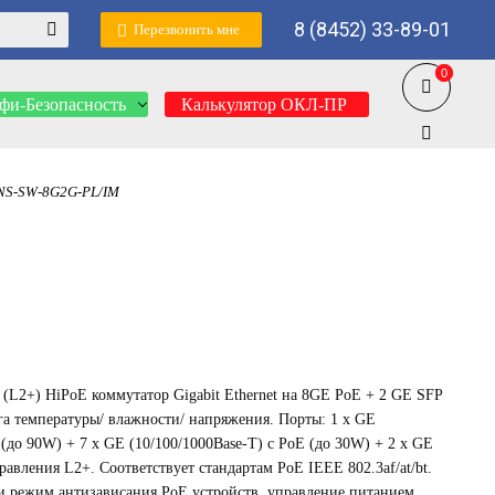
8 (8452) 33-89-01
Перезвонить мне
0
0
фи-Безопасность
Калькулятор ОКЛ-ПР
NS-SW-8G2G-PL/IM
2+) HiPoE коммутатор Gigabit Ethernet на 8GE PoE + 2 GE SFP
а температуры/ влажности/ напряжения. Порты: 1 x GE
 (до 90W) + 7 x GE (10/100/1000Base-T) с PoE (до 30W) + 2 x GE
равления L2+. Соответствует стандартам PoE IEEE 802.3af/at/bt.
и режим антизависания PoE устройств. управление питанием.