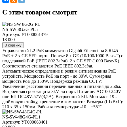
C этим товаром смотрят
NS-SW-8G2G-PL
i
Артикул: УТ000061379
18 000
В корзину
Управляемый L2 PoE коммутатор Gigabit Ethernet на 8 RJ45
PoE + 2 x GE SFP порта. Порты: 8 x GE (10/100/1000 Base-T) с
поддержкой PoE (IEEE 802.3af/at), 2 x GE SFP (1000 Base-X).
Соответствует стандартам PoE IEEE 802.3af/at.
Автоматическое определение и режим антизависания PoE
устройств. Мощность PoE на порт - до 30W. Суммарная
мощность PoE до 150W. Поддержка режима CCTV:
Увеличение расстояния передачи данных и питания до 250м.
Встроенная грозозащита 3kV на порт. Питание: AC100-240V
или БП DC48V-57V(3,5A). Встроенный БП. Монтаж в 19 -
дюймовую стойку, крепление в комплекте. Размеры (ШхВхГ):
210 x 35 x 150мм. Рабочая температура: -10…+55°С.
NS-SW-48G4G-PL
i
Артикул: УТ000063461