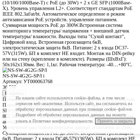
(10/100/1000Base-T) с PoE (до 30W) + 2 x GE SFP (1000Base-
X). Уровень управления L2+. Соответствует стандартам PoE
IEEE 802.3af/at/bt. Автоматическое определение и режим
антизависания PoE устройств. управление питанием.
Суммарная мощность PoE до 300W.Встроенная система
мониторинга температуры/ напряжения + внешний датчик
температуры/ влажности. Выходы типа "Сухой контакт",
Цифровой вход. Встроенная грозозащита 6кВ,
электростатическая защита 8кВ. Питание: 2 x входа DC37-
57V(315W). БП в комплект НЕ входит. Монтаж на DIN-рейку
или на стену (крепление в комплекте). Размеры (ШхВхГ):
50х162х130мм. Вес: 1,1кг. Рабочая температура: -40…+80°С.
NS-SW-4G2G-SP/I
i
Артикул: УТ000063768
36 590
В корзину
На нашем сайте используются cookie–файлы, в том числе
Промышленный PoE коммутатор Gigabit Ethernet на 6 портов.
сервисов веб–аналитики. Используя сайт, вы соглашаетесь на
Порты: 4 x GE (10/100/1000Base-T) с PoE (до 90W) + 2 x GE
обработку персональных данных при помощи cookie–файлов.
SFP (1000Base-X). Соответствует стандартам PoE IEEE
Подробнее об обработке персональных данных вы можете
802.3af/at/POE++/BT . Автоматическое определение и режим
узнать в Политике конфиденциальности.
Принять и закрыть
антизависания PoE устройств. Поддержка режима CCTV:
Увеличение расстояния передачи данных и питания до 250м.
Суммарная мощность PoE до 360W. Встроенная грозозащита
6кВ. Питание: 2 x входа DC48-57V(365W). БП в комплект НЕ