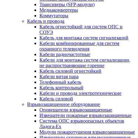
Трансиверы (SFP-модули)
Медиаконвертеры
Коммутаторы
Кабель и провода
Кабель огнестойкий для систем ОПС и
СОУЭ
Кабель для монтажа систем сигнализаций
Кабели комбинированные для систем
охранного телевидения
Кабели радиочастотные
Кабели для монтажа систем сигнализации,
не распространяющие горение
Кабель силовой огнестойкий
Кабели витая пара
Телефонный кабель
Кабель контрольный
Кабели и провода электротехнические
Кабель силовой
Взрывозащищенное оборудование
Оповещатели взрывозащищенные
Извещатели пожарные взрывозащищенные
Система ОПС взрывоопасных объектов
Ладога-Ex
Модули пожаротушения взрывозащищенные
Извещатели охранные взрывозащищенные