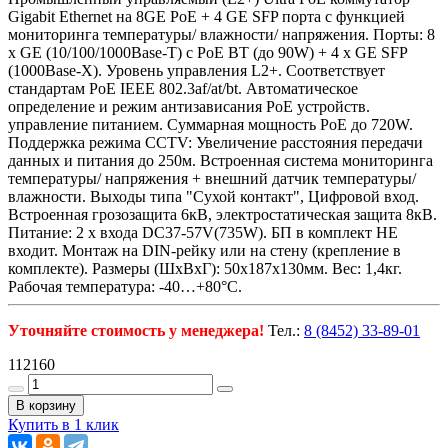
Gigabit Ethernet на 8GE PoE + 4 GE SFP порта с функцией
мониторинга температуры/ влажности/ напряжения. Порты: 8
x GE (10/100/1000Base-T) с PoE BT (до 90W) + 4 x GE SFP
(1000Base-X). Уровень управления L2+. Соответствует
стандартам PoE IEEE 802.3af/at/bt. Автоматическое
определение и режим антизависания PoE устройств.
управление питанием. Суммарная мощность PoE до 720W.
Поддержка режима CCTV: Увеличение расстояния передачи
данных и питания до 250м. Встроенная система мониторинга
температуры/ напряжения + внешний датчик температуры/
влажности. Выходы типа "Сухой контакт", Цифровой вход.
Встроенная грозозащита 6кВ, электростатическая защита 8кВ.
Питание: 2 x входа DC37-57V(735W). БП в комплект НЕ
входит. Монтаж на DIN-рейку или на стену (крепление в
комплекте). Размеры (ШхВхГ): 50х187х130мм. Вес: 1,4кг.
Рабочая температура: -40…+80°С.
Уточняйте стоимость у менеджера!
Тел.:
8 (8452) 33-89-01
112160
В корзину
Купить в 1 клик