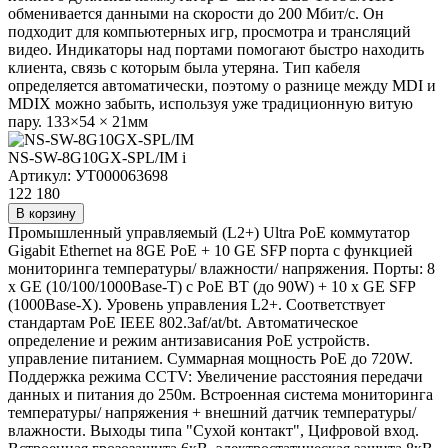
обменивается данными на скорости до 200 Мбит/с. Он
подходит для компьютерных игр, просмотра и трансляций
видео. Индикаторы над портами помогают быстро находить
клиента, связь с которым была утеряна. Тип кабеля
определяется автоматически, поэтому о разнице между MDI и
MDIX можно забыть, используя уже традиционную витую
пару. 133×54 × 21мм
NS-SW-8G10GX-SPL/IM
i
Артикул: УТ000063698
122 180
В корзину
Промышленный управляемый (L2+) Ultra PoE коммутатор
Gigabit Ethernet на 8GE PoE + 10 GE SFP порта с функцией
мониторинга температуры/ влажности/ напряжения. Порты: 8
x GE (10/100/1000Base-T) с PoE BT (до 90W) + 10 x GE SFP
(1000Base-X). Уровень управления L2+. Соответствует
стандартам PoE IEEE 802.3af/at/bt. Автоматическое
определение и режим антизависания PoE устройств.
управление питанием. Суммарная мощность PoE до 720W.
Поддержка режима CCTV: Увеличение расстояния передачи
данных и питания до 250м. Встроенная система мониторинга
температуры/ напряжения + внешний датчик температуры/
влажности. Выходы типа "Сухой контакт", Цифровой вход.