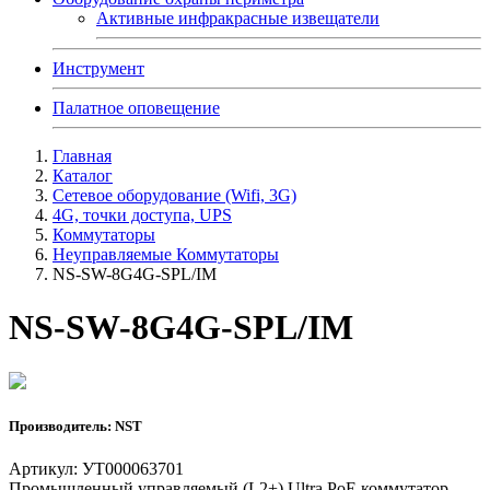
Активные инфракрасные извещатели
Инструмент
Палатное оповещение
Главная
Каталог
Сетевое оборудование (Wifi, 3G)
4G, точки доступа, UPS
Коммутаторы
Неуправляемые Коммутаторы
NS-SW-8G4G-SPL/IM
NS-SW-8G4G-SPL/IM
Производитель: NST
Артикул: УТ000063701
Промышленный управляемый (L2+) Ultra PoE коммутатор