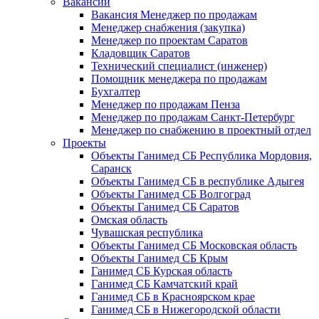
Вакансии
Вакансия Менеджер по продажам
Менеджер снабжения (закупка)
Менеджер по проектам Саратов
Кладовщик Саратов
Технический специалист (инженер)
Помощник менеджера по продажам
Бухгалтер
Менеджер по продажам Пенза
Менеджер по продажам Санкт-Петербург
Менеджер по снабжению в проектный отдел
Проекты
Объекты Ганимед СБ Республика Мордовия,
Саранск
Объекты Ганимед СБ в республике Адыгея
Объекты Ганимед СБ Волгоград
Объекты Ганимед СБ Саратов
Омская область
Чувашская республика
Объекты Ганимед СБ Московская область
Объекты Ганимед СБ Крым
Ганимед СБ Курская область
Ганимед СБ Камчатский край
Ганимед СБ в Красноярском крае
Ганимед СБ в Нижегородской области