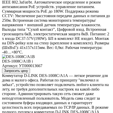
IEEE 802.3af/at/bt. Автоматическое определение и режим
антизависания PoE устройств. управление питанием.
Суммарная мощность PoE до 180W. Поддержка режима
CCTV: Увеличение расстояния передачи данных и питания до
250м. Встроенная система мониторинга температуры/
напряжения + внешний датчик температуры/ влажности.
Выходы типа "Сухой контакт", Цифровой вход. Встроенная
грозозащита 6кВ, электростатическая защита 8кВ. Питание: 2
x входа DC37-57V(190W). БП в комплект НЕ входит. Монтаж
на DIN-рейку или на стену (крепление в комплекте). Размеры
(ШхВхГ): 41x157x115мм. Вес: 0,9кг. Рабочая температура:
-40…+80°С.
DES-1008C/A1B
i
Артикул: УТ000013667
Запросить цену
Коммутатор D-LINK DES-1008C/A1A — легкое решение для
дома и малого офиса. Работая по принципу "включил и
забыл", устройство позволяет подключать любого клиента на
лету, не требуя дополнительных настроек на какой-либо
стороне. Администрировать такую сеть сможет даже
неподготовленный пользователь. Модель сама следит за
состоянием буфера входящих данных и гарантирует
целостность всех передаваемых по TCP/IP данных. В режиме
полного дуплекса коммутатор D-LINK DES-1008C/A1A