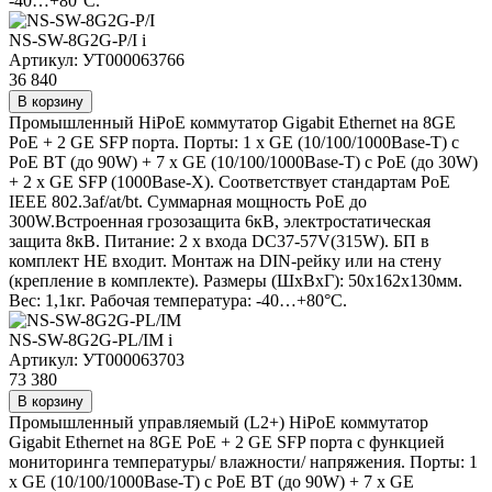
-40…+80°С.
NS-SW-8G2G-P/I
i
Артикул: УТ000063766
36 840
В корзину
Промышленный HiPoE коммутатор Gigabit Ethernet на 8GE
PoE + 2 GE SFP порта. Порты: 1 x GE (10/100/1000Base-T) с
PoE BT (до 90W) + 7 x GE (10/100/1000Base-T) с PoE (до 30W)
+ 2 x GE SFP (1000Base-X). Соответствует стандартам PoE
IEEE 802.3af/at/bt. Суммарная мощность PoE до
300W.Встроенная грозозащита 6кВ, электростатическая
защита 8кВ. Питание: 2 x входа DC37-57V(315W). БП в
комплект НЕ входит. Монтаж на DIN-рейку или на стену
(крепление в комплекте). Размеры (ШхВхГ): 50х162х130мм.
Вес: 1,1кг. Рабочая температура: -40…+80°С.
NS-SW-8G2G-PL/IM
i
Артикул: УТ000063703
73 380
В корзину
Промышленный управляемый (L2+) HiPoE коммутатор
Gigabit Ethernet на 8GE PoE + 2 GE SFP порта с функцией
мониторинга температуры/ влажности/ напряжения. Порты: 1
x GE (10/100/1000Base-T) с PoE BT (до 90W) + 7 x GE