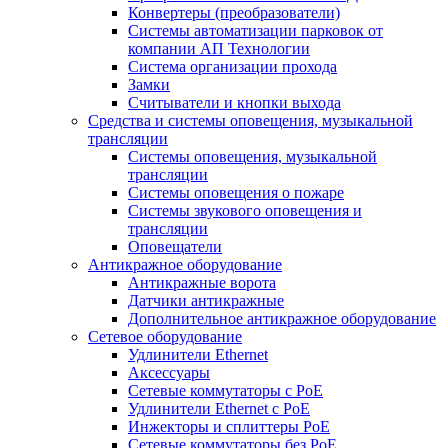
Конвертеры (преобразователи)
Системы автоматизации парковок от
компании АП Технологии
Система организации прохода
Замки
Считыватели и кнопки выхода
Средства и системы оповещения, музыкальной
трансляции
Системы оповещения, музыкальной
трансляции
Системы оповещения о пожаре
Системы звукового оповещения и
трансляции
Оповещатели
Антикражное оборудование
Антикражные ворота
Датчики антикражные
Дополнительное антикражное оборудование
Сетевое оборудование
Удлинители Ethernet
Аксессуары
Сетевые коммутаторы с РоЕ
Удлинители Ethernet с PoE
Инжекторы и сплиттеры РоЕ
Сетевые коммутаторы без РоЕ