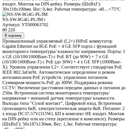
входит. Монтаж на DIN-рейку. Размеры (ШхВхГ):
30x118x100мм. Вес: 0,4кг. Рабочая температура: -40…+75°С
NS-SW-8G4G-PL/IM
i
Артикул: УТ000063702
80 220
В корзину
Промышленный управляемый (L2+) HiPoE коммутатор
Gigabit Ethernet на 8GE PoE + 4 GE SFP порта с функцией
мониторинга температуры/ влажности/ напряжения. Порты: 1
x GE (10/100/1000Base-T) с PoE BT (до 90W) + 7 x GE
(10/100/1000Base-T) с PoE (до 30W) + 4 x GE SFP (1000Base-
X). Уровень управления L2+. Соответствует стандартам PoE
IEEE 802.3af/at/bt. Автоматическое определение и режим
антизависания PoE устройств. управление питанием.
Суммарная мощность PoE до 300W. Поддержка режима
CCTV: Увеличение расстояния передачи данных и питания до
250м. Встроенная система мониторинга температуры/
напряжения + внешний датчик температуры/ влажности.
Выходы типа "Сухой контакт", Цифровой вход. Встроенная
грозозащита 6кВ, электростатическая защита 8кВ. Питание: 2
x входа DC37-57V(315W). БП в комплект НЕ входит. Монтаж
на DIN-рейку или на стену (крепление в комплекте). Размеры
(ШхВхГ): 50х187х130мм. Вес: 1,3кг. Рабочая температура: