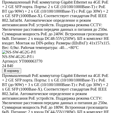
Промышленный PoE коммутатор Gigabit Ethernet на 4GE PoE
+ 2 GE SFP порта. Порты: 2 x GE (10/100/1000Base-T) с PoE
BT (до 90W) + 2 x GE (10/100/1000Base-T) с PoE (до 30W) + 2
x GE SFP (1000Base-X). Соответствует стандартам PoE IEEE
802.3af/at/bt. Автоматическое определение и режим
антизависания PoE устройств. Поддержка режима CCTV:
Увеличение расстояния передачи данных и питания до 250м.
Суммарная мощность PoE до 240W. Встроенная грозозащита
6кВ. Питание: 2 x входа DC48-55V(250W). БП в комплект НЕ
входит. Монтаж на DIN-рейку. Размеры (ШхВхГ): 41x157x115.
Вес: 0,9кг. Рабочая температура: -40…+80°С
NS-SW-4G2G-P/I
i
Артикул: УТ000063770
24 840
В корзину
Промышленный PoE коммутатор Gigabit Ethernet на 4GE PoE
+ 2 GE SFP порта. Порты: 1 x GE (10/100/1000Base-T) с PoE
BT (до 90W) + 3 x GE (10/100/1000Base-T) с PoE (до 30W) + 2
x GE SFP (1000Base-X). Соответствует стандартам PoE IEEE
802.3af/at. Автоматическое определение и режим
антизависания PoE устройств. Поддержка режима CCTV:
Увеличение расстояния передачи данных и питания до 250м.
Суммарная мощность PoE до 180W. Встроенная грозозащита
6кВ. Питание: 2 x входа DC44-55V(190W). БП в комплект НЕ