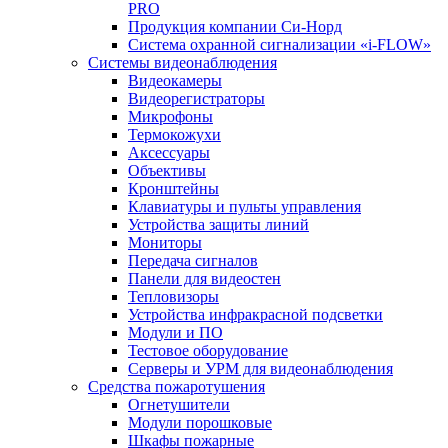
PRO
Продукция компании Си-Норд
Система охранной сигнализации «i-FLOW»
Системы видеонаблюдения
Видеокамеры
Видеорегистраторы
Микрофоны
Термокожухи
Аксессуары
Объективы
Кронштейны
Клавиатуры и пульты управления
Устройства защиты линий
Мониторы
Передача сигналов
Панели для видеостен
Тепловизоры
Устройства инфракрасной подсветки
Модули и ПО
Тестовое оборудование
Серверы и УРМ для видеонаблюдения
Средства пожаротушения
Огнетушители
Модули порошковые
Шкафы пожарные