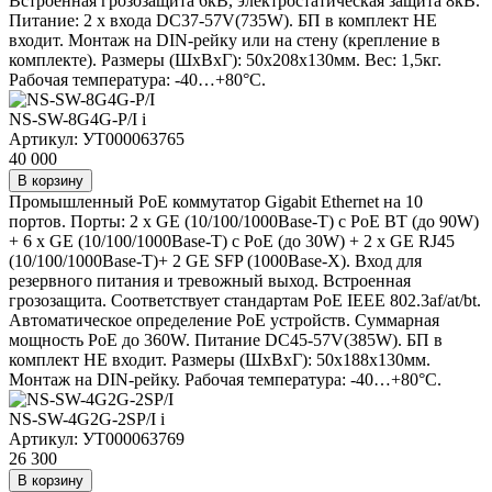
Встроенная грозозащита 6кВ, электростатическая защита 8кВ.
Питание: 2 x входа DC37-57V(735W). БП в комплект НЕ
входит. Монтаж на DIN-рейку или на стену (крепление в
комплекте). Размеры (ШхВхГ): 50х208х130мм. Вес: 1,5кг.
Рабочая температура: -40…+80°С.
NS-SW-8G4G-P/I
i
Артикул: УТ000063765
40 000
В корзину
Промышленный PoE коммутатор Gigabit Ethernet на 10
портов. Порты: 2 x GE (10/100/1000Base-T) с PoE BT (до 90W)
+ 6 x GE (10/100/1000Base-T) с PoE (до 30W) + 2 x GE RJ45
(10/100/1000Base-T)+ 2 GE SFP (1000Base-X). Вход для
резервного питания и тревожный выход. Встроенная
грозозащита. Соответствует стандартам PoE IEEE 802.3af/at/bt.
Автоматическое определение PoE устройств. Суммарная
мощность PoE до 360W. Питание DC45-57V(385W). БП в
комплект НЕ входит. Размеры (ШхВхГ): 50x188x130мм.
Монтаж на DIN-рейку. Рабочая температура: -40…+80°С.
NS-SW-4G2G-2SP/I
i
Артикул: УТ000063769
26 300
В корзину