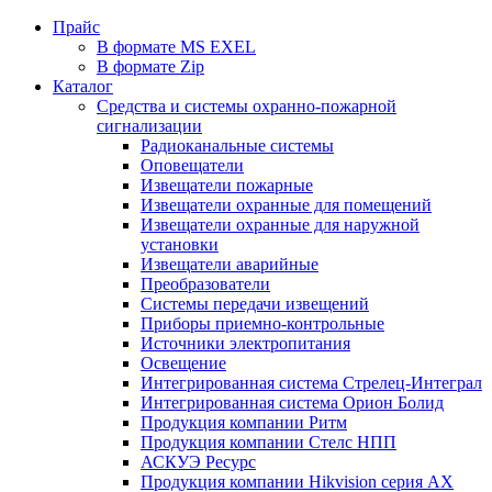
Прайс
В формате MS EXEL
В формате Zip
Каталог
Средства и системы охранно-пожарной
сигнализации
Радиоканальные системы
Оповещатели
Извещатели пожарные
Извещатели охранные для помещений
Извещатели охранные для наружной
установки
Извещатели аварийные
Преобразователи
Системы передачи извещений
Приборы приемно-контрольные
Источники электропитания
Освещение
Интегрированная система Стрелец-Интеграл
Интегрированная система Орион Болид
Продукция компании Ритм
Продукция компании Стелс НПП
АСКУЭ Ресурс
Продукция компании Hikvision серия AX