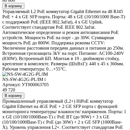
80 800
В корзину
Управляемый L2 PoE коммутатор Gigabit Ethernet на 48 RJ45
PoE + 4 x GE SFP порта. Порты: 48 x GE (10/100/1000 Base-T)
с поддержкой PoE (IEEE 802.3af/at), 4 x GE Uplink.
Соответствует стандартам PoE IEEE 802.3af/at.
Автоматическое определение и режим антизависания PoE
устройств. Мощность PoE на порт - до 30W. Суммарная
мощность PoE до 800W. Поддержка режима CCTV:
Увеличение расстояния передачи данных и питания до 250м.
Встроенная грозозащита 3kV на порт. Питание: AC100-240V
(830W). Встроенный БП. Монтаж в 19 - дюймовую стойку,
крепление в комплекте. Размеры (ШхВхГ): 440 x 45 x 360мм.
Рабочая температура: 0…+55°С.
NS-SW-4G2G-PL/IM
i
Артикул: УТ000063705
49 720
В корзину
Промышленный управляемый (L2+) HiPoE коммутатор
Gigabit Ethernet на 4GE PoE + 2 GE SFP порта с функцией
мониторинга температуры/ влажности/ напряжения. Порты: 1
x GE (10/100/1000Base-T) с PoE BT (до 90W) + 3 x GE
(10/100/1000Base-T) с PoE (до 30W) + 2 x GE SFP (1000Base-
X). Уровень управления L2+. Соответствует стандартам PoE