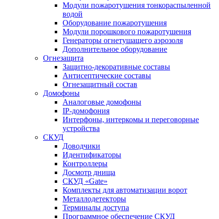
Модули пожаротушения тонкораспыленной
водой
Оборудование пожаротушения
Модули порошкового пожаротушения
Генераторы огнетушащего аэрозоля
Дополнительное оборудование
Огнезащита
Защитно-декоративные составы
Антисептические составы
Огнезащитный состав
Домофоны
Аналоговые домофоны
IP-домофония
Интерфоны, интеркомы и переговорные
устройства
СКУД
Доводчики
Идентификаторы
Контроллеры
Досмотр днища
СКУД «Gate»
Комплекты для автоматизации ворот
Металлодетекторы
Терминалы доступа
Программное обеспечение СКУД