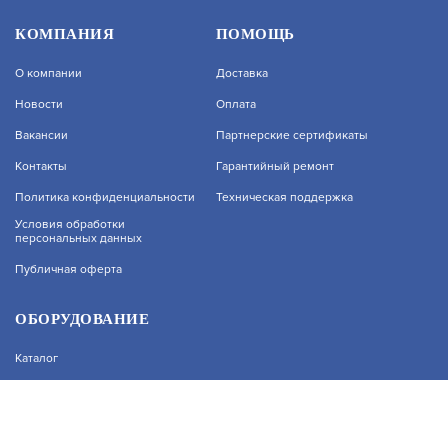
СВ-45-9005
КОМПАНИЯ
ПОМОЩЬ
О компании
Доставка
АРТИКУЛ: УТ000021292
Новости
Оплата
Вакансии
Партнерские сертификаты
В КОРЗИНУ
1 910
Контакты
Гарантийный ремонт
На нашем сайте используются cookie–файлы, в
Политика конфиденциальности
Техническая поддержка
том числе сервисов веб–аналитики. Используя
сайт, вы соглашаетесь на обработку
Условия обработки
персональных данных
персональных данных при помощи cookie–
файлов. Подробнее об обработке
ГКО-1-9
Публичная оферта
персональных данных вы можете узнать в
Политике конфиденциальности.
АРТИКУЛ: УТ000042685
Принять и закрыть
ОБОРУДОВАНИЕ
Каталог
В КОРЗИНУ
1 120
Прайс
Каталоги производителей