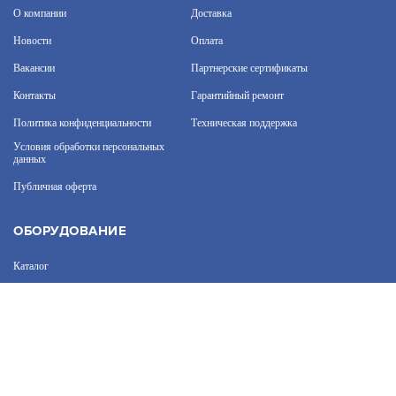
О компании
Доставка
АРТИКУЛ: УТ000063615
Новости
Оплата
Вакансии
Партнерские сертификаты
1 690
В КОРЗИНУ
Контакты
Гарантийный ремонт
Политика конфиденциальности
Техническая поддержка
На нашем сайте используются cookie–файлы, в том
числе сервисов веб–аналитики. Используя сайт, вы
Условия обработки персональных
данных
соглашаетесь на обработку персональных данных
при помощи cookie–файлов. Подробнее об
SFP-S1SC13-G-1550-1310
Публичная оферта
обработке персональных данных вы можете узнать
в Политике конфиденциальности.
Принять и закрыть
АРТИКУЛ: УТ000069905
ОБОРУДОВАНИЕ
Каталог
2 328
В КОРЗИНУ
Прайс
Каталоги производителей
Типовые решения
Форум Профи-Безопасность