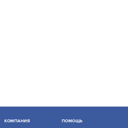
3 353
В КОРЗИНУ
SFP-S1SC13-G-1310-1550-I
АРТИКУЛ: УТ000038384
3 075
В КОРЗИНУ
NS-SFP-S-SC53-G-3/I
КОМПАНИЯ
ПОМОЩЬ