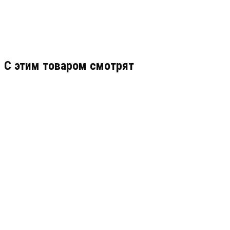
C этим товаром смотрят
NS-SFP-S-SC53-G-40
АРТИКУЛ: УТ000063668
2 000
В КОРЗИНУ