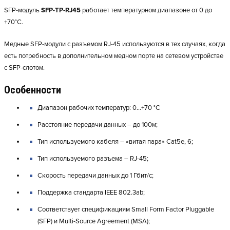
SFP-модуль
SFP-TP-RJ45
работает температурном диапазоне от 0 до
+70°С.
Медные SFP-модули с разъемом RJ-45 используются в тех случаях, когда
есть потребность в дополнительном медном порте на сетевом устройстве
с SFP-слотом.
Особенности
Диапазон рабочих температур: 0…+70 °С
Расстояние передачи данных – до 100м;
Тип используемого кабеля – «витая пара» Cat5e, 6;
Тип используемого разъема – RJ-45;
Скорость передачи данных до 1 Гбит/с;
Поддержка стандарта IEEE 802.3ab;
Соответствует спецификациям Small Form Factor Pluggable
(SFP) и Multi-Source Agreement (MSA);