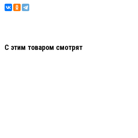
C этим товаром смотрят
F-SW-EU206MPOE-V/L
АРТИКУЛ: УТ000074997
В КОРЗИНУ
3 490