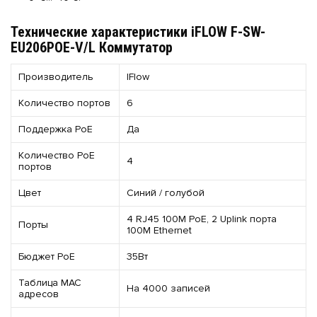
Технические характеристики iFLOW F-SW-
EU206POE-V/L Коммутатор
Производитель
IFlow
Количество портов
6
Поддержка PoE
Да
Количество PoE
4
портов
Цвет
Синий / голубой
4 RJ45 100М PoE, 2 Uplink порта
Порты
100М Ethernet
Бюджет PoE
35Вт
Таблица MAC
На 4000 записей
адресов