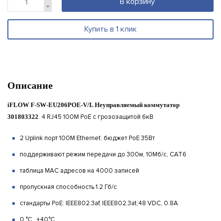
В корзину
Купить в 1 клик
Описание
iFLOW F-SW-EU206POE-V/L Неуправляемый коммутатор
301803322
.
4 RJ45 100M PoE с грозозащитой 6кВ
2 Uplink порт 100М Ethernet: бюджет PoE 35Вт
поддерживают режим передачи до 300м, 10Мб/с, CAT6
таблица MAC адресов на 4000 записей
пропускная способность 1.2 Гб/с
стандарты PoE: IEEE802.3af, IEEE802.3at;48 VDC, 0.8A
0 °C...+40°C.