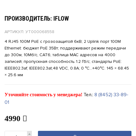
ПРОИЗВОДИТЕЛЬ: IFLOW
АРТИКУЛ: УТ000068558
4 RJ45 100M PoE с грозозащитой 6кВ; 2 Uplink порт 100М
Ethernet: бюджет PoE 35Вт; поддерживают режим передачи
до 300м, 10Мб/с, CAT6; таблица MAC адресов на 4000
записей; пропускная способность 1.2 Гб/с; стандарты PoE:
IEEE802.3af, IEEE802.3at;48 VDC, 0.8A; 0 °C...+40°C. 145 × 68.45
× 25.6 мм
Тел.:
8 (8452) 33-89-
Уточняйте стоимость у менеджера!
01
4990