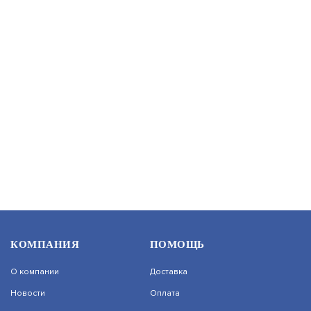
SW-80822/IR
АРТИКУЛ: УТ000042977
В КОРЗИНУ
57 438
SW-80402-I(PORT 60W,240W)
КОМПАНИЯ
ПОМОЩЬ
АРТИКУЛ: УТ000069491
О компании
Доставка
Новости
Оплата